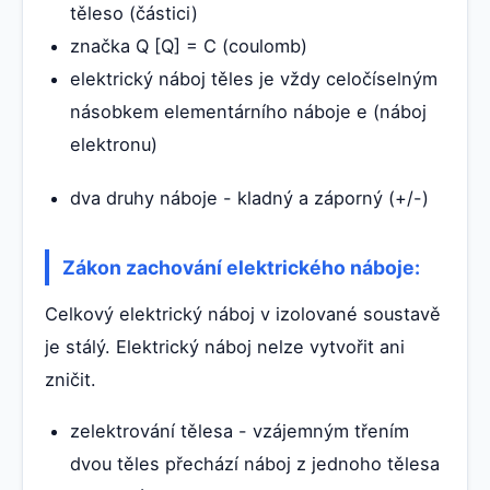
těleso (částici)
značka Q [Q] = C (coulomb)
elektrický náboj těles je vždy celočíselným
násobkem elementárního náboje e (náboj
elektronu)
dva druhy náboje - kladný a záporný (+/-)
Zákon zachování elektrického náboje:
Celkový elektrický náboj v izolované soustavě
je stálý. Elektrický náboj nelze vytvořit ani
zničit.
zelektrování tělesa - vzájemným třením
dvou těles přechází náboj z jednoho tělesa