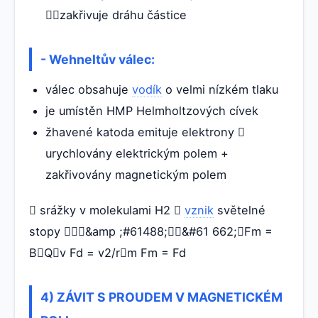
zakřivuje dráhu částice
- Wehneltův válec:
válec obsahuje
vodík
o velmi nízkém tlaku
je umístěn HMP Helmholtzových cívek
žhavené katoda emituje elektrony 
urychlovány elektrickým polem +
zakřivovány magnetickým polem
 srážky v molekulami H2 
vznik
světelné
stopy &amp ;#61488;&#61 662;Fm =
BQv Fd = v2/rm Fm = Fd
4) ZÁVIT S PROUDEM V MAGNETICKÉM