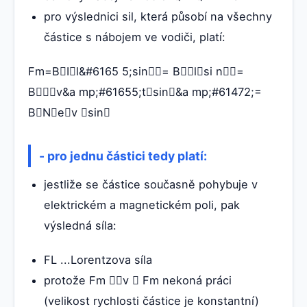
pro výslednici sil, která působí na všechny
částice s nábojem ve vodiči, platí:
Fm=BIl&#6165 5;sin= Blsi n=
Bv&a mp;#61655;tsin&a mp;#61472;=
BNev sin
- pro jednu částici tedy platí:
jestliže se částice současně pohybuje v
elektrickém a magnetickém poli, pak
výsledná síla:
FL ...Lorentzova síla
protože Fm v  Fm nekoná práci
(velikost rychlosti částice je konstantní)