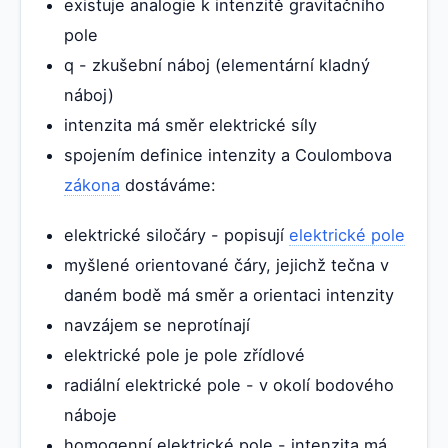
existuje analogie k intenzitě gravitačního
pole
q - zkušební náboj (elementární kladný
náboj)
intenzita má směr elektrické síly
spojením definice intenzity a Coulombova
zákona
dostáváme:
elektrické siločáry - popisují
elektrické pole
myšlené orientované čáry, jejichž tečna v
daném bodě má směr a orientaci intenzity
navzájem se neprotínají
elektrické pole je pole zřídlové
radiální elektrické pole - v okolí bodového
náboje
homogenní elektrické pole - intenzita má