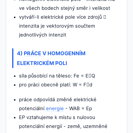
ve všech bodech stejný směr i velikost
vytváří-li elektrické pole více zdrojů 
intenzita je vektorovým součtem
jednotlivých intenzit
4)
PRÁCE
V HOMOGENNÍM
ELEKTRICKÉM POLI
síla působící na těleso: Fe = EQ
pro práci obecně platí: W = Fd
práce odpovídá změně elektrické
potenciální
energie
- WAB = Ep
EP vztahujeme k místu s nulovou
potenciální energií - země, uzemněné