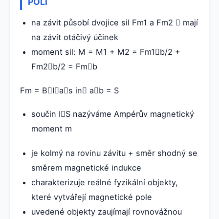
POLI
na závit působí dvojice sil Fm1 a Fm2  mají
na závit otáčivý účinek
moment sil: M = M1 + M2 = Fm1b/2 +
Fm2b/2 = Fmb
Fm = BIas in ab = S
součin IS nazýváme Ampérův magnetický
moment m
je kolmý na rovinu závitu + směr shodný se
směrem magnetické indukce
charakterizuje reálné fyzikální objekty,
které vytvářejí magnetické pole
uvedené objekty zaujímají rovnovážnou