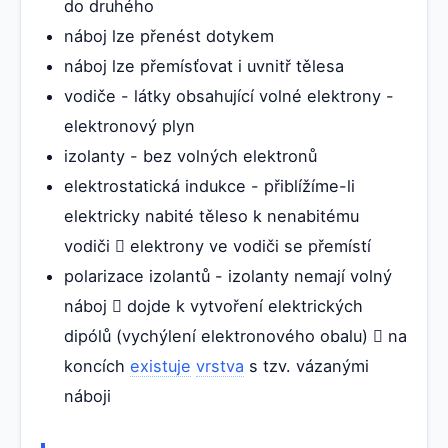
do druhého
náboj lze přenést dotykem
náboj lze přemísťovat i uvnitř tělesa
vodiče - látky obsahující volné elektrony -
elektronový plyn
izolanty - bez volných elektronů
elektrostatická indukce - přiblížíme-li
elektricky nabité těleso k nenabitému
vodiči  elektrony ve vodiči se přemístí
polarizace izolantů - izolanty nemají volný
náboj  dojde k vytvoření elektrických
dipólů (vychýlení elektronového obalu)  na
koncích
existuje
vrstva
s tzv. vázanými
náboji