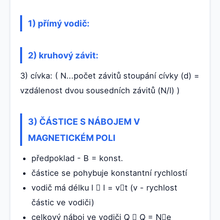
1) přímý vodič:
2) kruhový závit:
3) cívka: ( N...počet závitů stoupání cívky (d) =
vzdálenost dvou sousedních závitů (N/l) )
3) ČÁSTICE S NÁBOJEM V
MAGNETICKÉM POLI
předpoklad - B = konst.
částice se pohybuje konstantní rychlostí
vodič má délku l  l = vt (v - rychlost
částic ve vodiči)
celkový náboj ve vodiči Q  Q = Ne