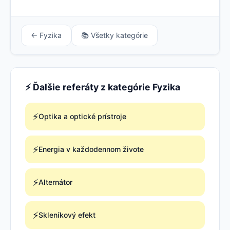
← Fyzika
📚 Všetky kategórie
⚡ Ďalšie referáty z kategórie Fyzika
⚡
Optika a optické prístroje
⚡
Energia v každodennom živote
⚡
Alternátor
⚡
Skleníkový efekt