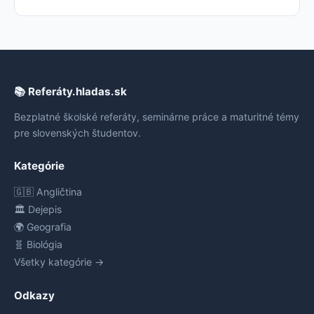
📚 Referáty.hladas.sk
Bezplatné školské referáty, seminárne práce a maturitné témy
pre slovenských študentov.
Kategórie
🇬🇧 Angličtina
🏛️ Dejepis
🌍 Geografia
🧬 Biológia
Všetky kategórie →
Odkazy