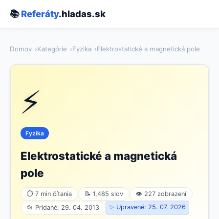
📚
Referáty
.hladas.sk
Domov
Kategórie
Fyzika
Elektrostatické a magnetická pole
⚡
Fyzika
Elektrostatické a magnetická
pole
⏱ 7 min čítania
📝 1,485 slov
👁 227 zobrazení
✨ Upravené: 25. 07. 2026
📂 Pridané: 29. 04. 2013