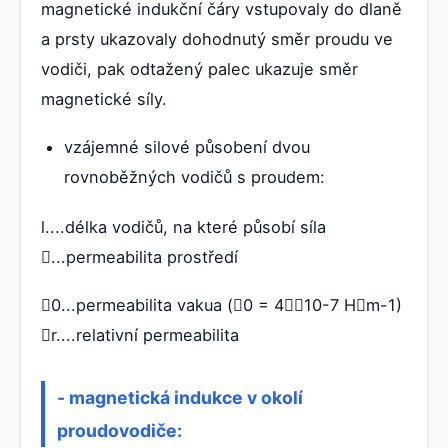
magnetické indukční čáry vstupovaly do dlaně
a prsty ukazovaly dohodnutý směr proudu ve
vodiči, pak odtažený palec ukazuje směr
magnetické síly.
vzájemné silové působení dvou
rovnoběžných vodičů s proudem:
l....délka vodičů, na které působí síla
...permeabilita prostředí
0...permeabilita vakua (0 = 410-7 Hm-1)
r....relativní permeabilita
- magnetická indukce v okolí
proudovodiče: