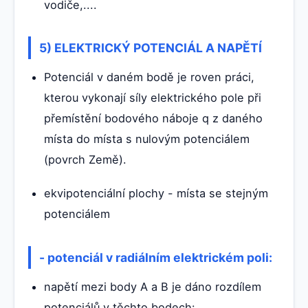
vodiče,....
5) ELEKTRICKÝ POTENCIÁL A NAPĚTÍ
Potenciál v daném bodě je roven práci,
kterou vykonají síly elektrického pole při
přemístění bodového náboje q z daného
místa do místa s nulovým potenciálem
(povrch Země).
ekvipotenciální plochy - místa se stejným
potenciálem
- potenciál v radiálním elektrickém poli:
napětí mezi body A a B je dáno rozdílem
potenciálů v těchto bodech: