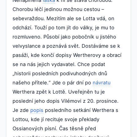
Chorobu léčí jedinou možnou cestou –
sebevraždou. Mezitím ale se Lotta vdá, on
odchází. Touží po tom jít do války, je mu to
rozmluveno. Působí jako pobočník u jistého
velvyslance a poznává svět. Dostáváme se k
pasáži, kde končí dopisy Wertherovy a obrací
se na nás jejich vydavatel. Chce podat
„historii posledních podivuhodných dnů
našeho přítele.“ Jde o pár dní po
návratu
Werthera zpět k Lottě. Uveřejněn tu je
poslední jeho dopis Vilémovi z 20. prosince.
Je zde
popis
posledního setkání Werthera s
Lottou, kde jí recituje svoje překlady
Ossianových písní. Čas těsně před