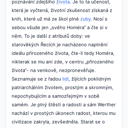
poznávání zdejšího
života
. Je to ta učenost,
která je vyčtená, životní zkušenost získaná z
knih, které už má ze škol plné
zuby
. Nosí s
sebou všude jen „svého Homéra“ a čte si v
něm. To je další z atributů doby: ve
starověkých Řecích je nacházeno naplnění
ideálu přirozeného života, čte-li tedy Homéra,
nikterak se mu ani zde, v centru „přirozeného
života“- na venkově, nezpronevěřuje.
Seznamuje se z řadou
lidí
, žijících poklidným
patriarchálním životem, prostým a skromným,
nepochybujícím a samozřejmým v sobě
samém. Je plný štěstí a radosti a sám Werther
nachází v prostých úkonech radost, kterou mu
civilizace zakryla, zevšedněla. Starat se o