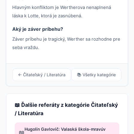
Hlavným konfliktom je Wertherova nenaplnená
láska k Lotte, ktorá je zasnúbená.
Aký je záver príbehu?
Záver príbehu je tragický, Werther sa rozhodne pre
seba vraždu.
← Čitateľský / Literatúra
📚 Všetky kategórie
📖 Ďalšie referáty z kategórie Čitateľský
/ Literatúra
Hugolín Gavlovič: Valaská škola-mravúv
📖