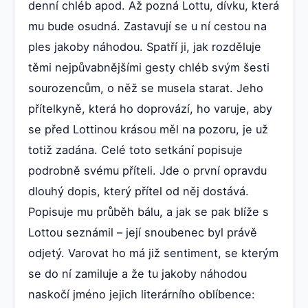
denní chléb apod. Až pozná Lottu, dívku, která
mu bude osudná. Zastavují se u ní cestou na
ples jakoby náhodou. Spatří ji, jak rozděluje
těmi nejpůvabnějšími gesty chléb svým šesti
sourozencům, o něž se musela starat. Jeho
přítelkyně, která ho doprovází, ho varuje, aby
se před Lottinou krásou měl na pozoru, je už
totiž zadána. Celé toto setkání popisuje
podrobně svému příteli. Jde o první opravdu
dlouhý dopis, který přítel od něj dostává.
Popisuje mu průběh bálu, a jak se pak blíže s
Lottou seznámil – její snoubenec byl právě
odjetý. Varovat ho má již sentiment, se kterým
se do ní zamiluje a že tu jakoby náhodou
naskočí jméno jejich literárního oblíbence: