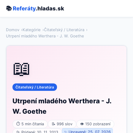
📚
Referáty
.hladas.sk
Domov
Kategórie
Čitateľský / Literatúra
Utrpení mladého Werthera - J. W. Goethe
📖
Čitateľský / Literatúra
Utrpení mladého Werthera - J.
W. Goethe
⏱ 5 min čítania
📝 996 slov
👁 150 zobrazení
✨ Upravené: 25. 07. 2026
📂 Pridané: 10. 11. 2013