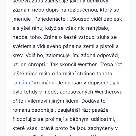
sebevraždou zachycuje jakoby deníkový
záznam nebo dopis na rozloučenou, který se
jmenuje „Po jedenácté“. „Soused viděl záblesk
a slyšel ránu; když se však nic nehýbalo,
nedbal toho. Zrána o šesté vstoupí sluha se
světlem a vidí svého pána na zemi a pistoli a
krev. Volá ho, zalomcuje jím: žádná odpověď;
už jen chroptí.“ Tak skončil Werther. Třeba říct
ještě něco málo o formální stránce tohoto
románu
.">románu. Je napsán v dopisech, jak
bylo tehdy v módě, adresovaných Wertherovu
příteli Vilémovi i jiným lidem. Dodává to
románu osobnější, zaujatější ráz; pasáže
filozofující se prolínají s běžnými událostmi,
které však, právě proto že jsou zachyceny v