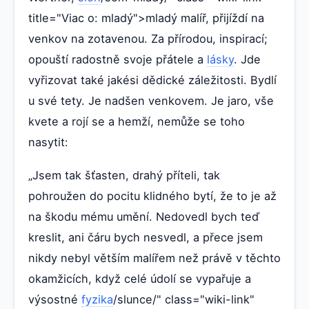
title="Viac o: mladý">mladý malíř, přijíždí na
venkov na zotavenou. Za přírodou, inspirací;
opouští radostně svoje přátele a
lásky
. Jde
vyřizovat také jakési dědické záležitosti. Bydlí
u své tety. Je nadšen venkovem. Je jaro, vše
kvete a rojí se a hemží, nemůže se toho
nasytit:
„Jsem tak šťasten, drahý příteli, tak
pohroužen do pocitu klidného bytí, že to je až
na škodu mému umění. Nedovedl bych teď
kreslit, ani čáru bych nesvedl, a přece jsem
nikdy nebyl větším malířem než právě v těchto
okamžicích, když celé údolí se vypařuje a
výsostné
fyzika
/slunce/" class="wiki-link"