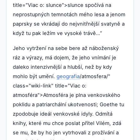
title="Viac o: slunce">slunce spočívá na
neprostupných temnotách mého lesa a jenom
paprsky se vkrádají do nejvnitřnější svatyně a
když tu pak ležím ve vysoké trávě…“
Jeho vytržení na sebe bere až náboženský
ráz a výrazy, má dojem, že jeho vnímání je
daleko intenzivnější a hlubší, než by kdy
mohlo být umění.
geografia
/atmosfera/"
class="wiki-link" title="Viac o:
atmosféra">Atmosféra je plna venkovského
poklidu a patriarchální ukotvenosti; Goethe tu
zpodobuje ideál venkovské idyly. Odmítá
knihy, které mu chce poslat přítel Vilém, zdá
se mu, že by ho jen vytrhovali z prožívání a