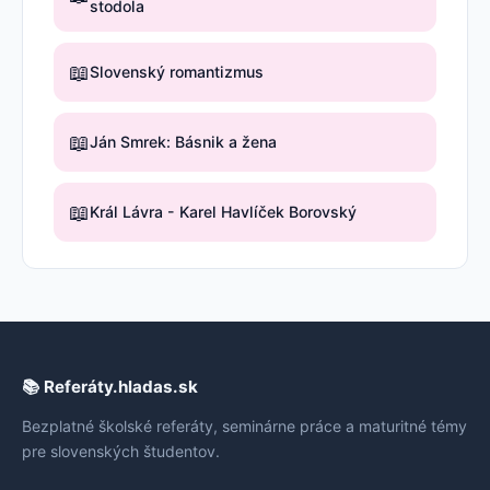
stodola
📖
Slovenský romantizmus
📖
Ján Smrek: Básnik a žena
📖
Král Lávra - Karel Havlíček Borovský
📚 Referáty.hladas.sk
Bezplatné školské referáty, seminárne práce a maturitné témy
pre slovenských študentov.