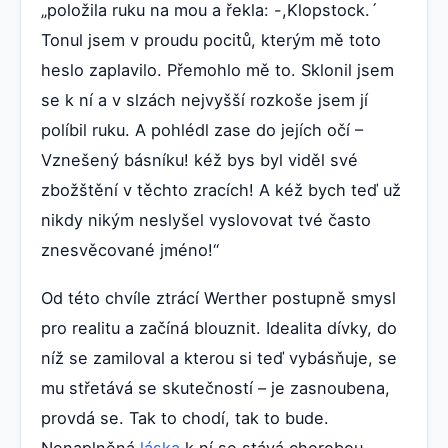
„položila ruku na mou a řekla: -,Klopstock.´
Tonul jsem v proudu pocitů, kterým mě toto
heslo zaplavilo. Přemohlo mě to. Sklonil jsem
se k ní a v slzách nejvyšší rozkoše jsem jí
políbil ruku. A pohlédl zase do jejích očí –
Vznešený básníku! kéž bys byl viděl své
zbožštění v těchto zracích! A kéž bych teď už
nikdy nikým neslyšel vyslovovat tvé často
znesvěcované jméno!“
Od této chvíle ztrácí Werther postupně smysl
pro realitu a začíná blouznit. Idealita dívky, do
níž se zamiloval a kterou si teď vybásňuje, se
mu střetává se skutečností – je zasnoubena,
provdá se. Tak to chodí, tak to bude.
Nenaplněná
láska
k ní se stává chorobou.