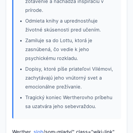
zotavenie a nachádza inšpiráciu v
prírode.
Odmieta knihy a uprednostňuje
životné skúsenosti pred učením.
Zamiluje sa do Lottu, ktorá je
zasnúbená, čo vedie k jeho
psychickému rozkladu.
Dopisy, ktoré píše priateľovi Vilémovi,
zachytávajú jeho vnútorný svet a
emocionálne prežívanie.
Tragický koniec Wertherovho príbehu
sa uzatvára jeho sebevraždou.
Werther,
sloh
/som-mlady/" class="wiki-link"