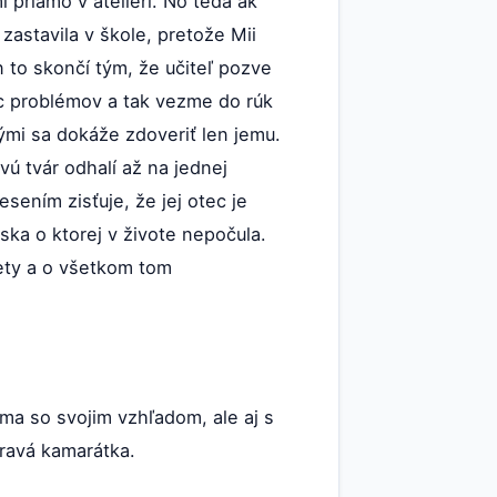
 priamo v ateliéri. No teda ak
zastavila v škole, pretože Mii
 to skončí tým, že učiteľ pozve
ýc problémov a tak vezme do rúk
rými sa dokáže zdoveriť len jemu.
vú tvár odhalí až na jednej
esením zisťuje, že jej otec je
ska o ktorej v živote nepočula.
kety a o všetkom tom
ma so svojim vzhľadom, ale aj s
pravá kamarátka.