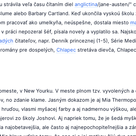
u strávila veľa času čítaním diel
anglictina
/jane-austen/" c
Blume alebo Barbary Cartland. Keď ukončila vyskoú škol
om pracovať ako umelkyňa, neúspešne, dostala miesto
ma
 práci nepozeral šéf, písala novely a vyplatilo sa. Najsk
adých
čitateľov, napr. Denník princeznej (1-5), Série Med
3 romány pre dospelých,
Chlapec
stretáva dievča, Chlapec 
omeste, v New Yourku. V meste plnom tzv. vyvolených a d
v, no zdanie klame. Jasným dokazom je aj Mia Thermopol
 hruďou, vlasmi myšacej farby a aj nadmernou výškou, ale
ajerovi zo školy Joshovi. Aj napriek tomu, že je šedá m
a najobetavejšia, ale často aj najnepochopiteľnejšia a zár