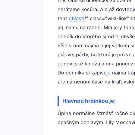
Lily. Obe su umelecky založené. 
nerátame kocúra. Ale až dovtedy, 
tent
oblasti
/" class="wiki-link" 
jej mamu na rande. Mia je y toho
denník do ktorého si od ej chvíl
Píše v ňom najma o jej veľkom sn
pláovej párty, na ktorú ju pozve 
genovijské knieža a ona princezn
Do denníka si zapisuje najma tr
premárnenom čase na kráľovský
Hlavnou hrdinkou je:
Úplne normálne štrnásť ročné di
opačným pohlavým. Lily Moscovitz