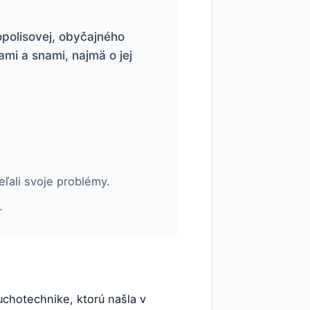
opolisovej, obyčajného
ami a snami, najmä o jej
eľali svoje problémy.
.
duchotechnike, ktorú našla v