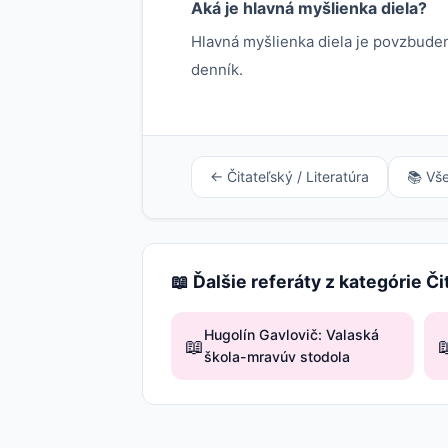
Aká je hlavná myšlienka diela?
Hlavná myšlienka diela je povzbudeni
denník.
← Čitateľský / Literatúra
📚 Vš
📖 Ďalšie referáty z kategórie Či
Hugolín Gavlovič: Valaská
📖

škola-mravúv stodola