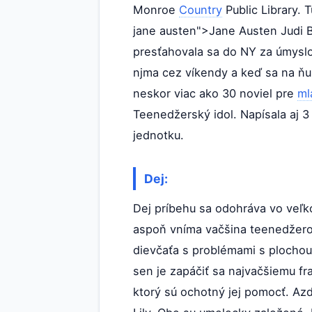
Monroe
Country
Public Library. T
jane austen">Jane Austen Judi 
presťahovala sa do NY za úmysl
njma cez víkendy a keď sa na ňu v
neskor viac ako 30 noviel pre
ml
Teenedžerský idol. Napísala aj 
jednotku.
Dej:
Dej príbehu sa odohráva vo veľk
aspoň vníma vačšina teenedžero
dievčaťa s problémami s plochou
sen je zapáčiť sa najvačšiemu fr
ktorý sú ochotný jej pomocť. Azd