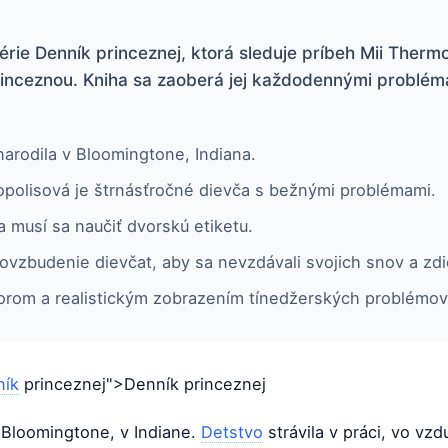
rie Denník princeznej, ktorá sleduje príbeh Mii Therm
 princeznou. Kniha sa zaoberá jej každodennými problém
arodila v Bloomingtone, Indiana.
polisová je štrnásťročné dievča s bežnými problémami.
 a musí sa naučiť dvorskú etiketu.
ovzbudenie dievčat, aby sa nevzdávali svojich snov a zdi
orom a realistickým zobrazením tínedžerských problémov
ník
princeznej">Denník princeznej
v Bloomingtone, v Indiane.
Detstvo
strávila v práci, vo vz