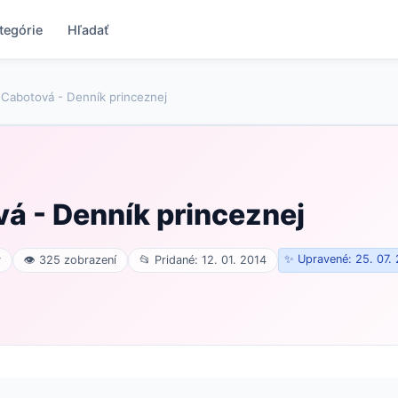
tegórie
Hľadať
Cabotová - Denník princeznej
á - Denník princeznej
✨ Upravené: 25. 07.
v
👁 325 zobrazení
📂 Pridané: 12. 01. 2014