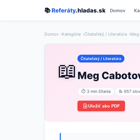
📚
Referáty
.hladas.sk
Domov
Ka
Domov
Kategórie
Čitateľský / Literatúra
Meg 
Čitateľský / Literatúra
📖
Meg Cabotov
⏱ 3 min čítania
📝 657 slo
Uložiť ako PDF