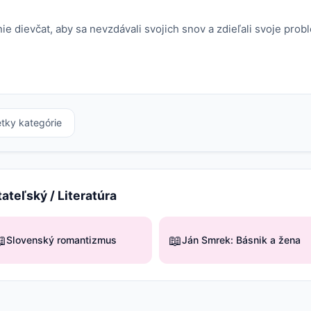
e dievčat, aby sa nevzdávali svojich snov a zdieľali svoje probl
etky kategórie
tateľský / Literatúra

📖
Slovenský romantizmus
Ján Smrek: Básnik a žena