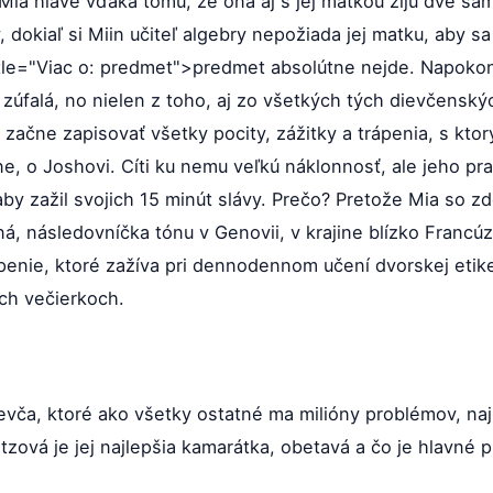
Mia hlave vďaka tomu, že ona aj s jej matkou žijú dve sami
dokiaľ si Miin učiteľ algebry nepožiada jej matku, aby sa 
title="Viac o: predmet">predmet absolútne nejde. Napokon
 zúfalá, no nielen z toho, aj zo všetkých tých dievčensk
e začne zapisovať všetky pocity, zážitky a trápenia, s kto
e, o Joshovi. Cíti ku nemu veľkú náklonnosť, ale jeho pra
aby zažil svojich 15 minút slávy. Prečo? Pretože Mia so zd
á, následovníčka tónu v Genovii, v krajine blízko Francúz
ápenie, ktoré zažíva pri dennodennom učení dvorskej eti
ch večierkoch.
evča, ktoré ako všetky ostatné ma milióny problémov, naj
ová je jej najlepšia kamarátka, obetavá a čo je hlavné 