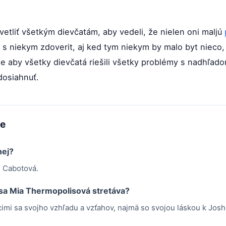
vetliť všetkým dievčatám, aby vedeli, že nielen oni maljú
 s niekym zdoverit, aj ked tym niekym by malo byt nieco,
je aby všetky dievčatá riešili všetky problémy s nadhľad
 dosiahnuť.
me
nej?
g Cabotová.
 sa Mia Thermopolisová stretáva?
cimi sa svojho vzhľadu a vzťahov, najmä so svojou láskou k Josh