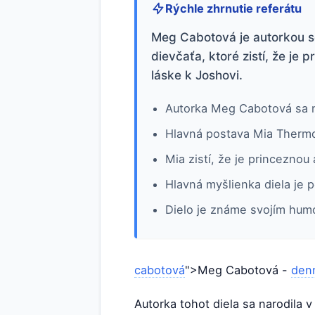
Rýchle zhrnutie referátu
Meg Cabotová je autorkou sé
dievčaťa, ktoré zistí, že je
láske k Joshovi.
Autorka Meg Cabotová sa n
Hlavná postava Mia Thermo
Mia zistí, že je princeznou
Hlavná myšlienka diela je p
Dielo je známe svojím hum
cabotová
">Meg Cabotová -
den
Autorka tohot diela sa narodila 