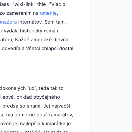
lass="wiki-link" title="Viac o:
u zo zameraním na
umenie
,
nažéra
internátov. Sem tam,
or vydala historický román,
iátora, Každé americké dievča,
odvedľa a Všetci chlapci dostali
okonalých ľudí, teda tak to
isová, príklad obyčajného
 predsa so snami. Jej najvačší
yška, má pomerne dosť kamarátov,
oveň jej najlepšia kamarátka je