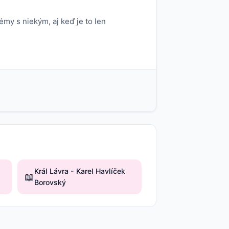
émy s niekým, aj keď je to len
Král Lávra - Karel Havlíček
📖
Borovský