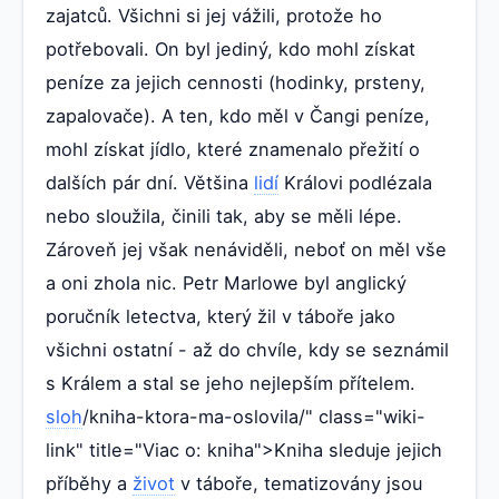
zajatců. Všichni si jej vážili, protože ho
potřebovali. On byl jediný, kdo mohl získat
peníze za jejich cennosti (hodinky, prsteny,
zapalovače). A ten, kdo měl v Čangi peníze,
mohl získat jídlo, které znamenalo přežití o
dalších pár dní. Většina
lidí
Královi podlézala
nebo sloužila, činili tak, aby se měli lépe.
Zároveň jej však nenáviděli, neboť on měl vše
a oni zhola nic. Petr Marlowe byl anglický
poručník letectva, který žil v táboře jako
všichni ostatní - až do chvíle, kdy se seznámil
s Králem a stal se jeho nejlepším přítelem.
sloh
/kniha-ktora-ma-oslovila/" class="wiki-
link" title="Viac o: kniha">Kniha sleduje jejich
příběhy a
život
v táboře, tematizovány jsou