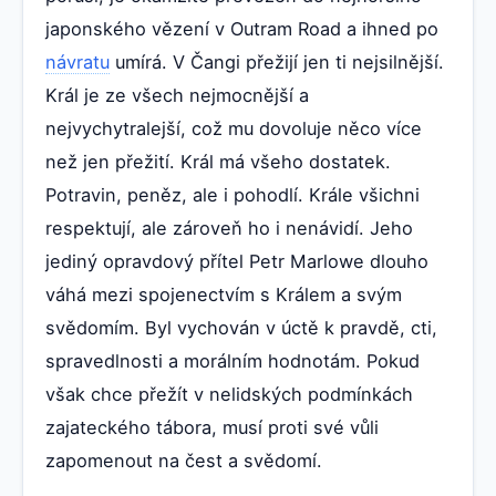
japonského vězení v Outram Road a ihned po
návratu
umírá. V Čangi přežijí jen ti nejsilnější.
Král je ze všech nejmocnější a
nejvychytralejší, což mu dovoluje něco více
než jen přežití. Král má všeho dostatek.
Potravin, peněz, ale i pohodlí. Krále všichni
respektují, ale zároveň ho i nenávidí. Jeho
jediný opravdový přítel Petr Marlowe dlouho
váhá mezi spojenectvím s Králem a svým
svědomím. Byl vychován v úctě k pravdě, cti,
spravedlnosti a morálním hodnotám. Pokud
však chce přežít v nelidských podmínkách
zajateckého tábora, musí proti své vůli
zapomenout na čest a svědomí.