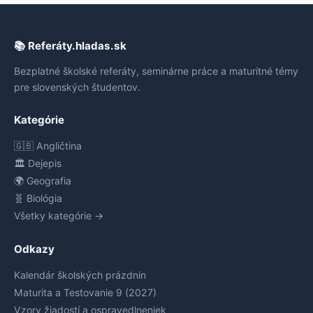
📚 Referáty.hladas.sk
Bezplatné školské referáty, seminárne práce a maturitné témy
pre slovenských študentov.
Kategórie
🇬🇧 Angličtina
🏛️ Dejepis
🌍 Geografia
🧬 Biológia
Všetky kategórie →
Odkazy
Kalendár školských prázdnin
Maturita a Testovanie 9 (2027)
Vzory žiadostí a ospravedlneniek