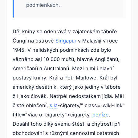
podmienkach.
Děj knihy se odehrává v zajateckém táboře
Čangi na ostrově
Singapur
v Malajsiji v roce
1945. V nelidských podmínkách zde bylo
vězněno asi 10 000 mužů, hlavně Angličanů,
Američanů a Australanů. Mezi nimi i hlavní
postavy knihy: Král a Petr Marlowe. Král byl
americký desátník, který jako jediný v táboře
žil jako člověk. Netrpěl nedostatkem jídla. Měl
čisté oblečení,
sila
-cigarety/" class="wiki-link"
title="Viac o: cigarety">cigarety,
peníze
.
Dosáhl toho díky svému štěstí a chytrosti při
obchodování s různými cennostmi ostatních