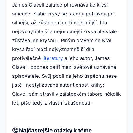
James Clavell zajatce přirovnává ke krysí
smečce. Slabé krysy se stanou potravou pro
silnější, až zůstanou jen ti nejsilnější. I ta
nejvychytralejší a nejmocnější krysa ale stále
zůstává jen krysou… Plným právem se Král
krysa řadí mezi nejvýznamnější díla
protiválečné
literatury
a jeho autor, James
Clavell, dodnes patří mezi světově uznávané
spisovatele. Svůj podíl na jeho úspěchu nese
jistě i nestylizovaná autentičnost knihy:
Clavell sám strávil v zajateckém táboře několik
let, píše tedy z vlastní zkušenosti.
🤔 Najčastejšie otázky k téme