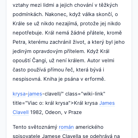
vztahy mezi lidmi a jejich chování v těžkých
podmínkách. Nakonec, když válka skončí, o
Krále se už nikdo nezajímá, protože jej nikdo
nepotřebuje. Král nemá žádné přátele, kromě
Petra, kterému zachránil život, a který byl jeho
jediným opravdovým přítelem. Když Král
opouští Čangi, už není králem. Autor velmi
často používá přímou řeč, která bývá i
nespisovná. Kniha je psána v erformě.
krysa
-
james
-clavell/" class="wiki-link"
title="Viac o: král krysa">Král krysa
James
Clavell
1982, Odeon, v Praze
Tento světoznámý
román
amerického
spisovatele Jamese Clavella se odehrává na