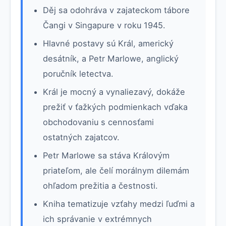
Děj sa odohráva v zajateckom tábore
Čangi v Singapure v roku 1945.
Hlavné postavy sú Král, americký
desátník, a Petr Marlowe, anglický
poručník letectva.
Král je mocný a vynaliezavý, dokáže
prežiť v ťažkých podmienkach vďaka
obchodovaniu s cennosťami
ostatných zajatcov.
Petr Marlowe sa stáva Královým
priateľom, ale čelí morálnym dilemám
ohľadom prežitia a čestnosti.
Kniha tematizuje vzťahy medzi ľuďmi a
ich správanie v extrémnych