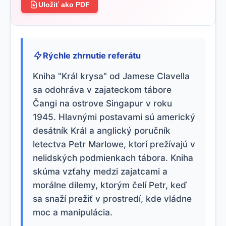
Uložiť ako PDF
Rýchle zhrnutie referátu
Kniha "Král krysa" od Jamese Clavella
sa odohráva v zajateckom tábore
Čangi na ostrove Singapur v roku
1945. Hlavnými postavami sú americký
desátník Král a anglický poručník
letectva Petr Marlowe, ktorí prežívajú v
nelidských podmienkach tábora. Kniha
skúma vzťahy medzi zajatcami a
morálne dilemy, ktorým čelí Petr, keď
sa snaží prežiť v prostredí, kde vládne
moc a manipulácia.