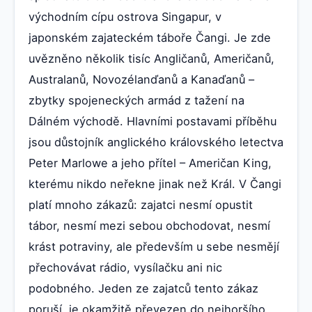
východním cípu ostrova Singapur, v
japonském zajateckém táboře Čangi. Je zde
uvězněno několik tisíc Angličanů, Američanů,
Australanů, Novozélanďanů a Kanaďanů –
zbytky spojeneckých armád z tažení na
Dálném východě. Hlavními postavami příběhu
jsou důstojník anglického královského letectva
Peter Marlowe a jeho přítel – Američan King,
kterému nikdo neřekne jinak než Král. V Čangi
platí mnoho zákazů: zajatci nesmí opustit
tábor, nesmí mezi sebou obchodovat, nesmí
krást potraviny, ale především u sebe nesmějí
přechovávat rádio, vysílačku ani nic
podobného. Jeden ze zajatců tento zákaz
poruší, je okamžitě převezen do nejhoršího