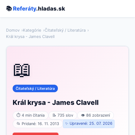
📚
Referáty
.hladas.sk
Domov
Kategórie
Čitateľský / Literatúra
Král krysa - James Clavell
📖
Čitateľský / Literatúra
Král krysa - James Clavell
⏱ 4 min čítania
📝 735 slov
👁 86 zobrazení
✨ Upravené: 25. 07. 2026
📂 Pridané: 16. 11. 2013