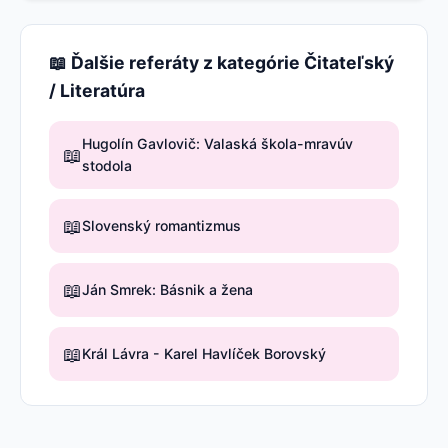
📖 Ďalšie referáty z kategórie Čitateľský
/ Literatúra
Hugolín Gavlovič: Valaská škola-mravúv
📖
stodola
📖
Slovenský romantizmus
📖
Ján Smrek: Básnik a žena
📖
Král Lávra - Karel Havlíček Borovský