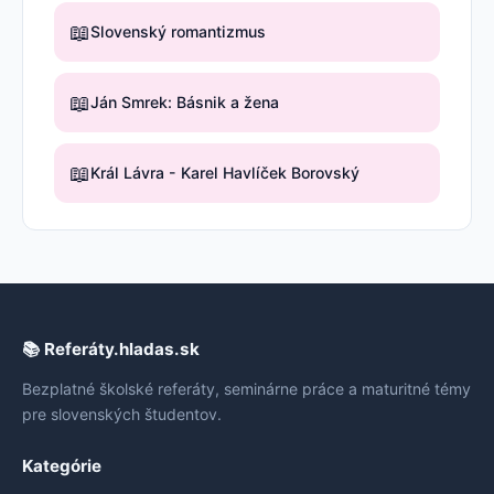
📖
Slovenský romantizmus
📖
Ján Smrek: Básnik a žena
📖
Král Lávra - Karel Havlíček Borovský
📚 Referáty.hladas.sk
Bezplatné školské referáty, seminárne práce a maturitné témy
pre slovenských študentov.
Kategórie