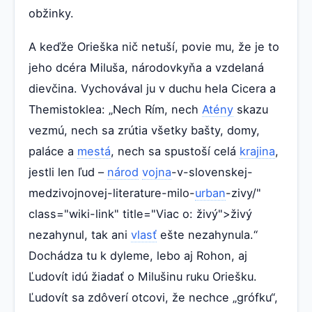
obžinky.
A keďže Orieška nič netuší, povie mu, že je to
jeho dcéra Miluša, národovkyňa a vzdelaná
dievčina. Vychovával ju v duchu hela Cicera a
Themistoklea: „Nech Rím, nech
Atény
skazu
vezmú, nech sa zrútia všetky bašty, domy,
paláce a
mestá
, nech sa spustoší celá
krajina
,
jestli len ľud –
národ
vojna
-v-slovenskej-
medzivojnovej-literature-milo-
urban
-zivy/"
class="wiki-link" title="Viac o: živý">živý
nezahynul, tak ani
vlasť
ešte nezahynula.“
Dochádza tu k dyleme, lebo aj Rohon, aj
Ľudovít idú žiadať o Milušinu ruku Oriešku.
Ľudovít sa zdôverí otcovi, že nechce „grófku“,