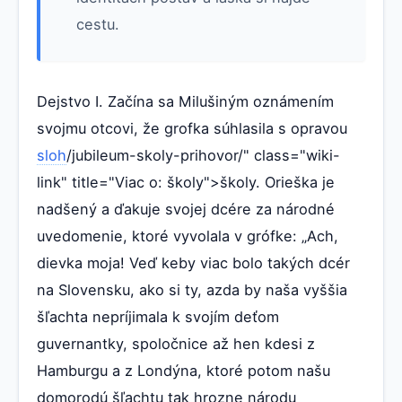
cestu.
Dejstvo I. Začína sa Milušiným oznámením
svojmu otcovi, že grofka súhlasila s opravou
sloh
/jubileum-skoly-prihovor/" class="wiki-
link" title="Viac o: školy">školy. Orieška je
nadšený a ďakuje svojej dcére za národné
uvedomenie, ktoré vyvolala v grófke: „Ach,
dievka moja! Veď keby viac bolo takých dcér
na Slovensku, ako si ty, azda by naša vyššia
šľachta nepríjimala k svojím deťom
guvernantky, spoločnice až hen kdesi z
Hamburgu a z Londýna, ktoré potom našu
domorodú šľachtu tak hrozne národu