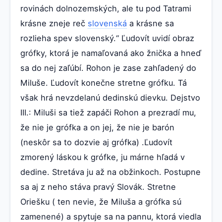
rovinách dolnozemských, ale tu pod Tatrami
krásne zneje reč
slovenská
a krásne sa
rozlieha spev slovenský.“ Ľudovít uvidí obraz
grófky, ktorá je namaľovaná ako žnička a hneď
sa do nej zaľúbí. Rohon je zase zahľadený do
Miluše. Ľudovít konečne stretne grófku. Tá
však hrá nevzdelanú dedinskú dievku. Dejstvo
III.: Miluši sa tiež zapáči Rohon a prezradí mu,
že nie je grófka a on jej, že nie je barón
(neskôr sa to dozvie aj grófka) .Ľudovít
zmorený láskou k grófke, ju márne hľadá v
dedine. Stretáva ju až na obžinkoch. Postupne
sa aj z neho stáva pravý Slovák. Stretne
Oriešku ( ten nevie, že Miluša a grófka sú
zamenené) a spytuje sa na pannu, ktorá viedla