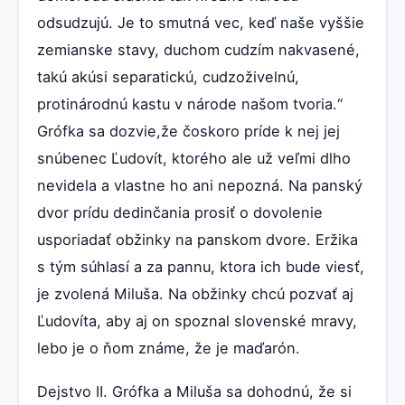
odsudzujú. Je to smutná vec, keď naše vyššie
zemianske stavy, duchom cudzím nakvasené,
takú akúsi separatickú, cudzoživelnú,
protinárodnú kastu v národe našom tvoria.“
Grófka sa dozvie,že čoskoro príde k nej jej
snúbenec Ľudovít, ktorého ale už veľmi dlho
nevidela a vlastne ho ani nepozná. Na panský
dvor prídu dedinčania prosiť o dovolenie
usporiadať obžinky na panskom dvore. Eržika
s tým súhlasí a za pannu, ktora ich bude viesť,
je zvolená Miluša. Na obžinky chcú pozvať aj
Ľudovíta, aby aj on spoznal slovenské mravy,
lebo je o ňom známe, že je maďarón.
Dejstvo II. Grófka a Miluša sa dohodnú, že si