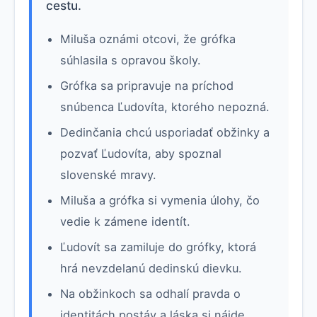
cestu.
Miluša oznámi otcovi, že grófka
súhlasila s opravou školy.
Grófka sa pripravuje na príchod
snúbenca Ľudovíta, ktorého nepozná.
Dedinčania chcú usporiadať obžinky a
pozvať Ľudovíta, aby spoznal
slovenské mravy.
Miluša a grófka si vymenia úlohy, čo
vedie k zámene identít.
Ľudovít sa zamiluje do grófky, ktorá
hrá nevzdelanú dedinskú dievku.
Na obžinkoch sa odhalí pravda o
identitách postáv a láska si nájde