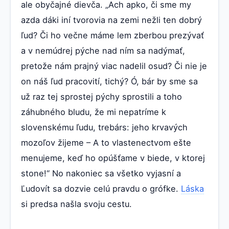
ale obyčajné dievča. „Ach apko, či sme my
azda dáki iní tvorovia na zemi nežli ten dobrý
ľud? Či ho večne máme lem zberbou prezývať
a v nemúdrej pýche nad ním sa nadýmať,
pretože nám prajný viac nadelil osud? Či nie je
on náš ľud pracovití, tichý? Ó, bár by sme sa
už raz tej sprostej pýchy sprostili a toho
záhubného bludu, že mi nepatríme k
slovenskému ľudu, trebárs: jeho krvavých
mozoľov žijeme – A to vlastenectvom ešte
menujeme, keď ho opúšťame v biede, v ktorej
stone!“ No nakoniec sa všetko vyjasní a
Ľudovít sa dozvie celú pravdu o grófke.
Láska
si predsa našla svoju cestu.