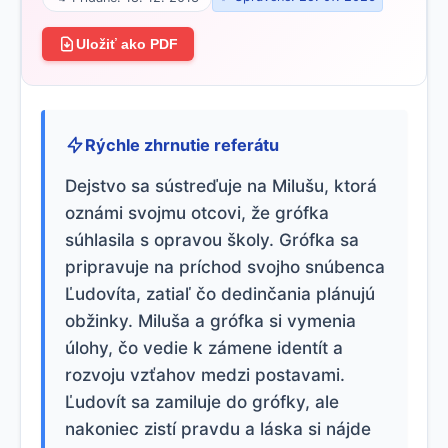
Uložiť ako PDF
Rýchle zhrnutie referátu
Dejstvo sa sústreďuje na Milušu, ktorá
oznámi svojmu otcovi, že grófka
súhlasila s opravou školy. Grófka sa
pripravuje na príchod svojho snúbenca
Ľudovíta, zatiaľ čo dedinčania plánujú
obžinky. Miluša a grófka si vymenia
úlohy, čo vedie k zámene identít a
rozvoju vzťahov medzi postavami.
Ľudovít sa zamiluje do grófky, ale
nakoniec zistí pravdu a láska si nájde