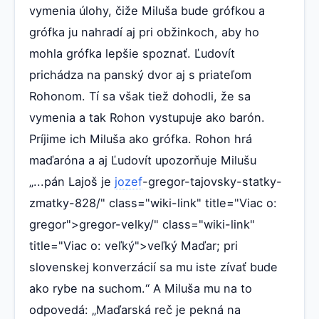
vymenia úlohy, čiže Miluša bude grófkou a
grófka ju nahradí aj pri obžinkoch, aby ho
mohla grófka lepšie spoznať. Ľudovít
prichádza na panský dvor aj s priateľom
Rohonom. Tí sa však tiež dohodli, že sa
vymenia a tak Rohon vystupuje ako barón.
Príjime ich Miluša ako grófka. Rohon hrá
maďaróna a aj Ľudovít upozorňuje Milušu
„...pán Lajoš je
jozef
-gregor-tajovsky-statky-
zmatky-828/" class="wiki-link" title="Viac o:
gregor">gregor-velky/" class="wiki-link"
title="Viac o: veľký">veľký Maďar; pri
slovenskej konverzácií sa mu iste zívať bude
ako rybe na suchom.“ A Miluša mu na to
odpovedá: „Maďarská reč je pekná na