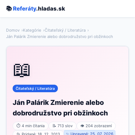
📚
Referáty
.hladas.sk
Domov
Kategórie
Čitateľský / Literatúra
Ján Palárik Zmierenie alebo dobrodružstvo pri obžinkoch
📖
Čitateľský / Literatúra
Ján Palárik Zmierenie alebo
dobrodružstvo pri obžinkoch
⏱ 4 min čítania
📝 713 slov
👁 204 zobrazení
✨ Upravené: 25. 07. 2026
📂 Pridané: 18. 12. 2013