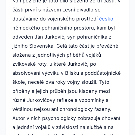
Kompozičně je toto dílo složeno ze tří částí. V
části první s názvem Lesní divadlo se
dostáváme do vojenského prostředí
česko
-
německého pohraničního prostoru, kam byl
odveden Ján Jurkovič, syn pohraničníka z
jižního Slovenska. Celá tato část je převážně
složena z jednotlivých příběhů vojáků
zvíkovské roty, u které Jurkovič, po
absolvování výcviku v Bílsku a poddůstojnické
škole, necelé dva roky vojny sloužil. Tyto
příběhy a jejich průběh jsou kladeny mezi
různé Jurkovičovy reflexe a vzpomínky a
většinou nejsou ani chronologicky řazeny.
Autor v nich psychologicky zobrazuje chování
a jednání vojáků v závislosti na službě a na