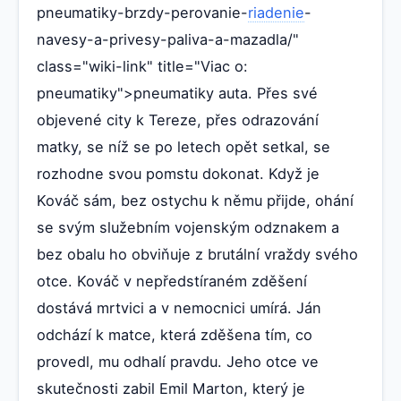
pneumatiky-brzdy-perovanie-
riadenie
-
navesy-a-privesy-paliva-a-mazadla/"
class="wiki-link" title="Viac o:
pneumatiky">pneumatiky auta. Přes své
objevené city k Tereze, přes odrazování
matky, se níž se po letech opět setkal, se
rozhodne svou pomstu dokonat. Když je
Kováč sám, bez ostychu k němu přijde, ohání
se svým služebním vojenským odznakem a
bez obalu ho obviňuje z brutální vraždy svého
otce. Kováč v nepředstíraném zděšení
dostává mrtvici a v nemocnici umírá. Ján
odchází k matce, která zděšena tím, co
provedl, mu odhalí pravdu. Jeho otce ve
skutečnosti zabil Emil Marton, který je