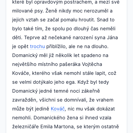
které byl opravdovým postrachem, a mezi své
milované psy. Ženě nikdy moc nerozuměl a
jejich vztah se začal pomalu hroutit. Snad to
bylo také tím, že spolu po dlouhý čas neměli
děti. Teprve až nečekané narození syna Jána
je opět
trochu
přiblížilo, ale ne na dlouho.
Domanický měl již několik let spadeno na
největšího místního pašeráka Vojtěcha
Kováče, kterého však nemohl stále lapit, což
se velmi dotýkalo jeho ega. Když byl tedy
Domanický jedné temné noci zákeřně
zavražděn, všichni se domnívali, že vrahem
může být jedině
Kováč
, nic mu však dokázat
nemohli. Domanického žena si ihned vzala
železničáře Emila Martona, se kterým ostatně