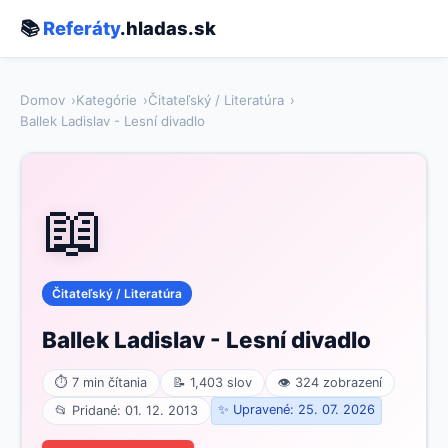
📚
Referáty
.hladas.sk
Domov
Kategórie
Čitateľský / Literatúra
Ballek Ladislav - Lesní divadlo
📖
Čitateľský / Literatúra
Ballek Ladislav - Lesní divadlo
⏱ 7 min čítania
📝 1,403 slov
👁 324 zobrazení
✨ Upravené: 25. 07. 2026
📂 Pridané: 01. 12. 2013