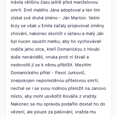
trávila většinu času ještě před manželovou
smrtí. Emil malého Jána adoptoval a ten tím
získal své druhé jméno - Ján Marton. Velmi
brzy se však u Emila začaly projevovat změny
chování, nakonec skončil v ústavu a malý Ján
byl nucen opustit matku, aby ho vychovávali
rodiče jeho otce, kteří Domanickou z hloubi
duše nenáviděli, vnuka proti ní štvali a
nedovolili jí se k němu přiblížit. Mezitím
Domanického přítel - Pavol Jurkovič,
znepokojen nepomstěnou přítelovou smrtí,
nechal se i se svou rodinou přeložit na Janovo
místo, aby mohl usvědčit Kováče z vraždy.
Nakonec se mu opravdu podařilo dostat ho do
vězení, ale pouze za pašování, vražda mu