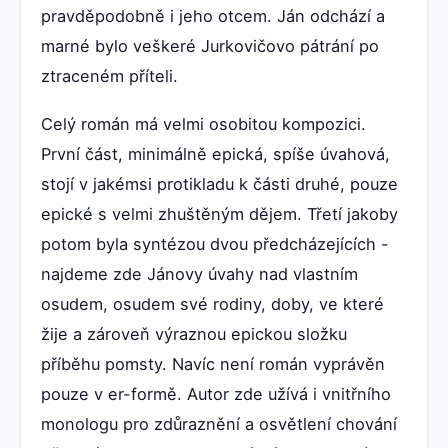
pravděpodobně i jeho otcem. Ján odchází a
marné bylo veškeré Jurkovičovo pátrání po
ztraceném příteli.
Celý román má velmi osobitou kompozici.
První část, minimálně epická, spíše úvahová,
stojí v jakémsi protikladu k části druhé, pouze
epické s velmi zhuštěným dějem. Třetí jakoby
potom byla syntézou dvou předcházejících -
najdeme zde Jánovy úvahy nad vlastním
osudem, osudem své rodiny, doby, ve které
žije a zároveň výraznou epickou složku
příběhu pomsty. Navíc není román vyprávěn
pouze v er-formě. Autor zde užívá i vnitřního
monologu pro zdůraznění a osvětlení chování