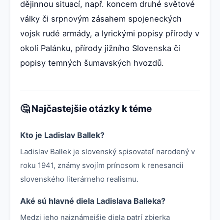
dějinnou situací, např. koncem druhé světové
války či srpnovým zásahem spojeneckých
vojsk rudé armády, a lyrickými popisy přírody v
okolí Palánku, přírody jižního Slovenska či
popisy temných šumavských hvozdů.
🤔 Najčastejšie otázky k téme
Kto je Ladislav Ballek?
Ladislav Ballek je slovenský spisovateľ narodený v
roku 1941, známy svojím prínosom k renesancii
slovenského literárneho realismu.
Aké sú hlavné diela Ladislava Balleka?
Medzi jeho najznámejšie diela patrí zbierka