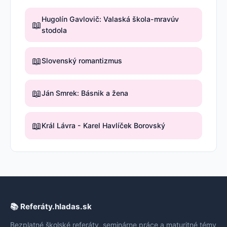
Hugolín Gavlovič: Valaská škola-mravúv
📖
stodola
📖
Slovenský romantizmus
📖
Ján Smrek: Básnik a žena
📖
Král Lávra - Karel Havlíček Borovský
📚 Referáty.hladas.sk
Bezplatné školské referáty, seminárne práce a maturitné témy