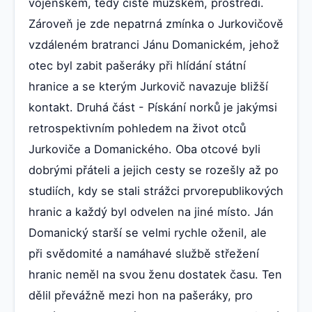
vojenském, tedy čistě mužském, prostředí.
Zároveň je zde nepatrná zmínka o Jurkovičově
vzdáleném bratranci Jánu Domanickém, jehož
otec byl zabit pašeráky při hlídání státní
hranice a se kterým Jurkovič navazuje bližší
kontakt. Druhá část - Pískání norků je jakýmsi
retrospektivním pohledem na život otců
Jurkoviče a Domanického. Oba otcové byli
dobrými přáteli a jejich cesty se rozešly až po
studiích, kdy se stali strážci prvorepublikových
hranic a každý byl odvelen na jiné místo. Ján
Domanický starší se velmi rychle oženil, ale
při svědomité a namáhavé službě střežení
hranic neměl na svou ženu dostatek času. Ten
dělil převážně mezi hon na pašeráky, pro