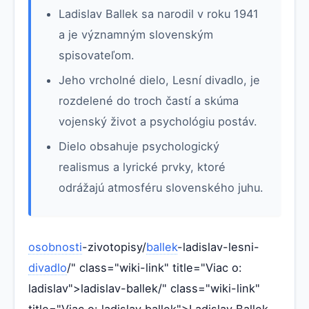
Ladislav Ballek sa narodil v roku 1941
a je významným slovenským
spisovateľom.
Jeho vrcholné dielo, Lesní divadlo, je
rozdelené do troch častí a skúma
vojenský život a psychológiu postáv.
Dielo obsahuje psychologický
realismus a lyrické prvky, ktoré
odrážajú atmosféru slovenského juhu.
osobnosti
-zivotopisy/
ballek
-ladislav-lesni-
divadlo
/" class="wiki-link" title="Viac o:
ladislav">ladislav-ballek/" class="wiki-link"
title="Viac o: ladislav ballek">Ladislav Ballek