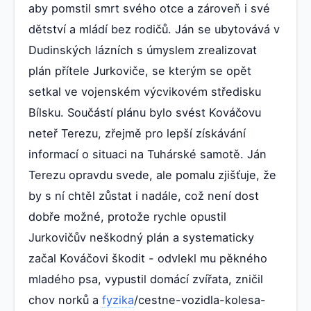
aby pomstil smrt svého otce a zároveň i své
dětství a mládí bez rodičů. Ján se ubytovává v
Dudinských lázních s úmyslem zrealizovat
plán přítele Jurkoviče, se kterým se opět
setkal ve vojenském výcvikovém středisku
Bílsku. Součástí plánu bylo svést Kováčovu
neteř Terezu, zřejmě pro lepší získávání
informací o situaci na Tuhárské samotě. Ján
Terezu opravdu svede, ale pomalu zjišťuje, že
by s ní chtěl zůstat i nadále, což není dost
dobře možné, protože rychle opustil
Jurkovičův neškodný plán a systematicky
začal Kováčovi škodit - odvlekl mu pěkného
mladého psa, vypustil domácí zvířata, zničil
chov norků a
fyzika
/cestne-vozidla-kolesa-