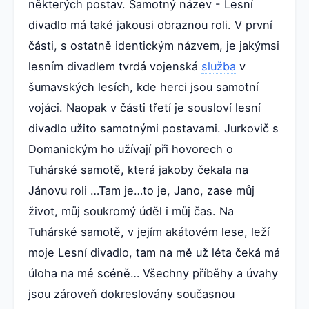
některých postav. Samotný název - Lesní
divadlo má také jakousi obraznou roli. V první
části, s ostatně identickým názvem, je jakýmsi
lesním divadlem tvrdá vojenská
služba
v
šumavských lesích, kde herci jsou samotní
vojáci. Naopak v části třetí je sousloví lesní
divadlo užito samotnými postavami. Jurkovič s
Domanickým ho užívají při hovorech o
Tuhárské samotě, která jakoby čekala na
Jánovu roli …Tam je…to je, Jano, zase můj
život, můj soukromý úděl i můj čas. Na
Tuhárské samotě, v jejím akátovém lese, leží
moje Lesní divadlo, tam na mě už léta čeká má
úloha na mé scéně… Všechny příběhy a úvahy
jsou zároveň dokreslovány současnou