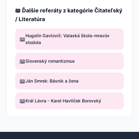
📖 Ďalšie referáty z kategórie Čitateľský
/ Literatúra
Hugolín Gavlovič: Valaská škola-mravúv
📖
stodola
📖
Slovenský romantizmus
📖
Ján Smrek: Básnik a žena
📖
Král Lávra - Karel Havlíček Borovský