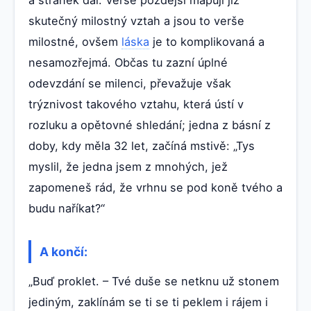
skutečný milostný vztah a jsou to verše
milostné, ovšem
láska
je to komplikovaná a
nesamozřejmá. Občas tu zazní úplné
odevzdání se milenci, převažuje však
trýznivost takového vztahu, která ústí v
rozluku a opětovné shledání; jedna z básní z
doby, kdy měla 32 let, začíná mstivě: „Tys
myslil, že jedna jsem z mnohých, jež
zapomeneš rád, že vrhnu se pod koně tvého a
budu naříkat?“
A končí:
„Buď proklet. – Tvé duše se netknu už stonem
jediným, zaklínám se ti se ti peklem i rájem i