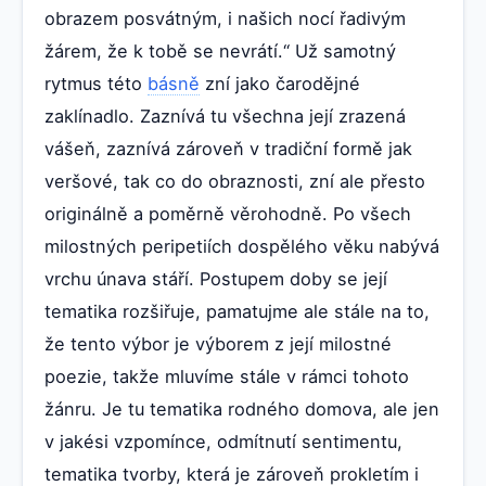
obrazem posvátným, i našich nocí řadivým
žárem, že k tobě se nevrátí.“ Už samotný
rytmus této
básně
zní jako čarodějné
zaklínadlo. Zaznívá tu všechna její zrazená
vášeň, zaznívá zároveň v tradiční formě jak
veršové, tak co do obraznosti, zní ale přesto
originálně a poměrně věrohodně. Po všech
milostných peripetiích dospělého věku nabývá
vrchu únava stáří. Postupem doby se její
tematika rozšiřuje, pamatujme ale stále na to,
že tento výbor je výborem z její milostné
poezie, takže mluvíme stále v rámci tohoto
žánru. Je tu tematika rodného domova, ale jen
v jakési vzpomínce, odmítnutí sentimentu,
tematika tvorby, která je zároveň prokletím i