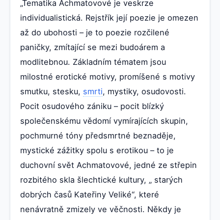
„Tematika Achmatovové je veskrze
individualistická. Rejstřík její poezie je omezen
až do ubohosti – je to poezie rozčilené
paničky, zmítající se mezi budoárem a
modlitebnou. Základním tématem jsou
milostné erotické motivy, promíšené s motivy
smutku, stesku,
smrti
, mystiky, osudovosti.
Pocit osudového zániku – pocit blízký
společenskému vědomí vymírajících skupin,
pochmurné tóny předsmrtné beznaděje,
mystické zážitky spolu s erotikou – to je
duchovní svět Achmatovové, jedné ze střepin
rozbitého skla šlechtické kultury, „ starých
dobrých časů Kateřiny Veliké“, které
nenávratně zmizely ve věčnosti. Někdy je