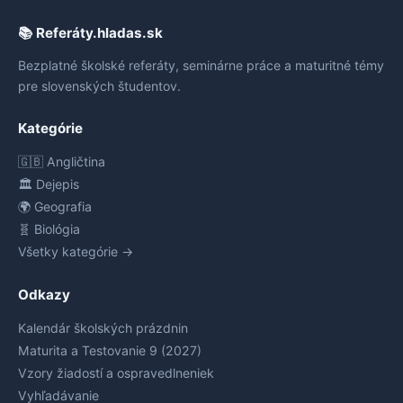
📚 Referáty.hladas.sk
Bezplatné školské referáty, seminárne práce a maturitné témy
pre slovenských študentov.
Kategórie
🇬🇧 Angličtina
🏛️ Dejepis
🌍 Geografia
🧬 Biológia
Všetky kategórie →
Odkazy
Kalendár školských prázdnin
Maturita a Testovanie 9 (2027)
Vzory žiadostí a ospravedlneniek
Vyhľadávanie