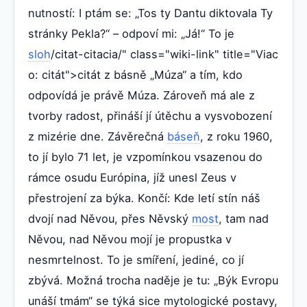
nutností: I ptám se: „Tos ty Dantu diktovala Ty
stránky Pekla?“ – odpoví mi: „Já!“ To je
sloh
/citat-citacia/" class="wiki-link" title="Viac
o: citát">citát z básně „Múza“ a tím, kdo
odpovídá je právě Múza. Zároveň má ale z
tvorby radost, přináší jí útěchu a vysvobození
z mizérie dne. Závěrečná
báseň
, z roku 1960,
to jí bylo 71 let, je vzpomínkou vsazenou do
rámce osudu Európina, jíž unesl Zeus v
přestrojení za býka. Končí: Kde letí stín náš
dvojí nad Něvou, přes Něvský
most
, tam nad
Něvou, nad Něvou mojí je propustka v
nesmrtelnost. To je smíření, jediné, co jí
zbývá. Možná trocha naděje je tu: „Býk Evropu
unáší tmám“ se týká sice mytologické postavy,