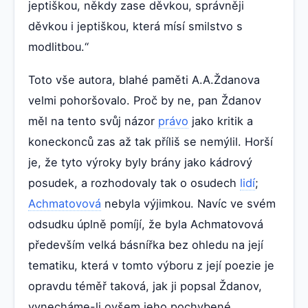
jeptiškou, někdy zase děvkou, správněji
děvkou i jeptiškou, která mísí smilstvo s
modlitbou.“
Toto vše autora, blahé paměti A.A.Ždanova
velmi pohoršovalo. Proč by ne, pan Ždanov
měl na tento svůj názor
právo
jako kritik a
koneckonců zas až tak příliš se nemýlil. Horší
je, že tyto výroky byly brány jako kádrový
posudek, a rozhodovaly tak o osudech
lidí
;
Achmatovová
nebyla výjimkou. Navíc ve svém
odsudku úplně pomíjí, že byla Achmatovová
především velká básnířka bez ohledu na její
tematiku, která v tomto výboru z její poezie je
opravdu téměř taková, jak ji popsal Ždanov,
vynecháme-li ovšem jeho pochybené