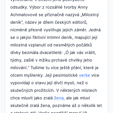
odsudky. Výbor z rozsáhlé tvorby Anny
Achmatovové se příznačně nazývá „Milostný
deník“, název je dílem českých editorů,
nicméně přesně vystihuje jejich záměr. Jedná
se o jakýsi fiktivní intimní deník, mapující její
milostná vzplanutí od nesmělých počátků
dívky bezmála dvacetileté: „Ó jak vás vrátit,
týdny, zašlé v mžiku prchavé chvilky jeho
milování.“ Tušíme tu více ještě přání, které je
otcem myšlenky. Její pesimistické
verše
více
vypovídají o stavu její dívčí mysli, než o
skutečných prožitcích. V některých místech
chce mluvit jako zralá
žena
, ale jak mluví
skutečně zralá žena, poznáme až o několik let
a stránek dál. Verše pozdější mapují již