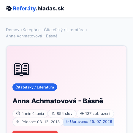
📚
Referáty
.hladas.sk
Domov
Kategórie
Čitateľský / Literatúra
Anna Achmatovová - Básně
📖
Čitateľský / Literatúra
Anna Achmatovová - Básně
⏱ 4 min čítania
📝 854 slov
👁 137 zobrazení
✨ Upravené: 25. 07. 2026
📂 Pridané: 03. 12. 2013