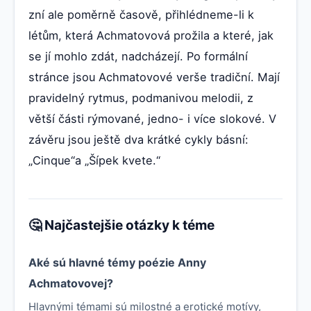
zní ale poměrně časově, přihlédneme-li k
létům, která Achmatovová prožila a které, jak
se jí mohlo zdát, nadcházejí. Po formální
stránce jsou Achmatovové verše tradiční. Mají
pravidelný rytmus, podmanivou melodii, z
větší části rýmované, jedno- i více slokové. V
závěru jsou ještě dva krátké cykly básní:
„Cinque“a „Šípek kvete.“
🤔 Najčastejšie otázky k téme
Aké sú hlavné témy poézie Anny
Achmatovovej?
Hlavnými témami sú milostné a erotické motívy,