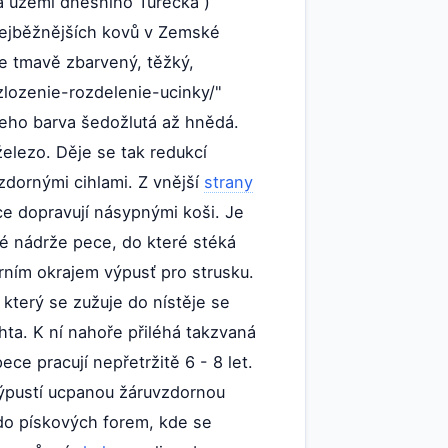
na území dnešního Turecka )
nejběžnějších kovů v Zemské
e tmavě zbarvený, těžký,
zlozenie-rozdelenie-ucinky/"
 Jeho barva šedožlutá až hnědá.
elezo. Děje se tak redukcí
dornými cihlami. Z vnější
strany
e dopravují násypnými koši. Je
té nádrže pece, do které stéká
rním okrajem výpusť pro strusku.
 který se zužuje do nístěje se
ta. K ní nahoře přiléhá takzvaná
e pracují nepřetržitě 6 - 8 let.
výpustí ucpanou žáruvzdornou
 do pískových forem, kde se