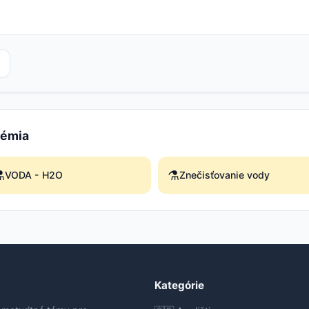
hémia
️
⚗️
VODA - H2O
Znečisťovanie vody
Kategórie