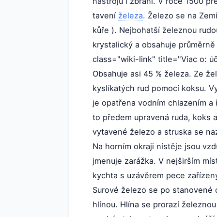
nástrojů i zbraní. V roce 1500 p
tavení
železa
. Železo se na Zem
kůře ). Nejbohatší železnou rud
krystalický a obsahuje průměrně
class="wiki-link" title="Viac o:
Obsahuje asi 45 % železa. Ze že
kyslíkatých rud pomocí koksu. V
je opatřena vodním chlazením a 
to předem upravená ruda, koks a
vytavené železo a struska se naz
Na horním okraji nístěje jsou vz
jmenuje zarážka. V nejširším mís
kychta s uzávěrem pece zařízený
Surové železo se po stanovené d
hlínou. Hlína se prorazí železno