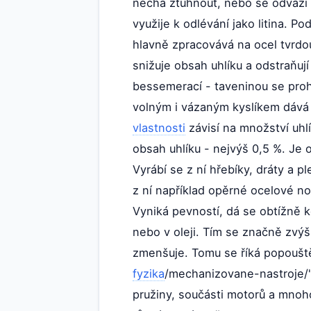
nechá ztuhnout, nebo se odváží 
využije k odlévání jako litina. P
hlavně zpracovává na ocel tvrd
snižuje obsah uhlíku a odstraňují
bessemerací - taveninou se proh
volným i vázaným kyslíkem dáv
vlastnosti
závisí na množství uhl
obsah uhlíku - nejvýš 0,5 %. Je
Vyrábí se z ní hřebíky, dráty a p
z ní například opěrné ocelové n
Vyniká pevností, dá se obtížně k
nebo v oleji. Tím se značně zvýš
zmenšuje. Tomu se říká popouštěn
fyzika
/mechanizovane-nastroje/" c
pružiny, součásti motorů a mnoho 