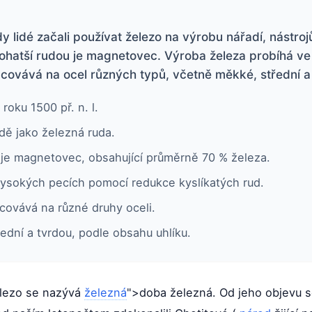
 lidé začali používat železo na výrobu nářadí, nástrojů
ohatší rudou je magnetovec. Výroba železa probíhá v
covává na ocel různých typů, včetně měkké, střední a 
oku 1500 př. n. l.
dě jako železná ruda.
 je magnetovec, obsahující průměrně 70 % železa.
vysokých pecích pomocí redukce kyslíkatých rud.
covává na různé druhy oceli.
ední a tvrdou, podle obsahu uhlíku.
železo se nazývá
železná
">doba železná. Od jeho objevu s