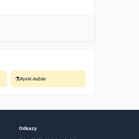
⚗️
Kyslé dažde
Odkazy