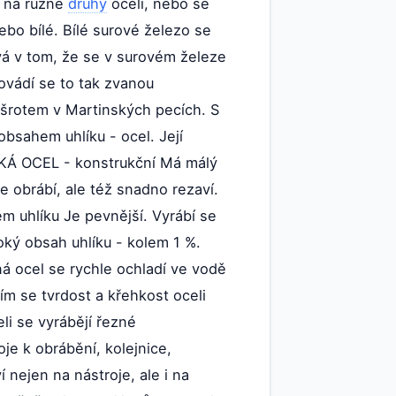
e na různé
druhy
oceli, nebo se
ebo bílé. Bílé surové železo se
vá v tom, že se v surovém železe
rovádí se to tak zvanou
 šrotem v Martinských pecích. S
obsahem uhlíku - ocel. Její
ĚKKÁ OCEL - konstrukční Má málý
 obrábí, ale též snadno rezaví.
em uhlíku Je pevnější. Vyrábí se
ký obsah uhlíku - kolem 1 %.
ná ocel se rychle ochladí ve vodě
ím se tvrdost a křehkost oceli
li se vyrábějí řezné
oje k obrábění, kolejnice,
 nejen na nástroje, ale i na