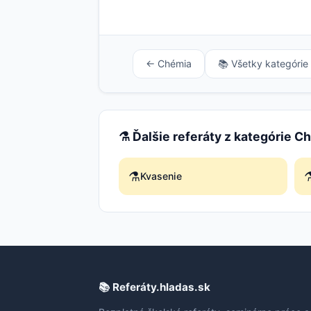
← Chémia
📚 Všetky kategórie
⚗️ Ďalšie referáty z kategórie C
⚗️
⚗
Kvasenie
📚 Referáty.hladas.sk