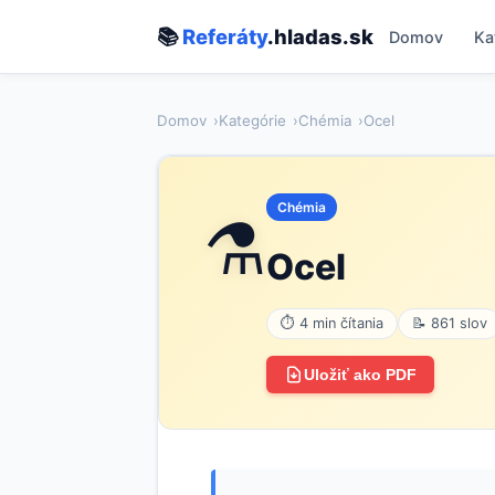
📚
Referáty
.hladas.sk
Domov
Ka
Domov
Kategórie
Chémia
Ocel
Chémia
⚗️
Ocel
⏱ 4 min čítania
📝 861 slov
Uložiť ako PDF