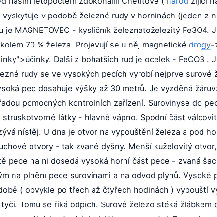
řed naším letopočtem zdokonalili Chetitové (
národ
žijící 
i vyskytuje v podobě železné rudy v horninách (jeden z 
ou je MAGNETOVEC - kysličník železnatoželezitý Fe3O4. J
 kolem 70 % železa. Projevují se u něj magnetické
drogy
-
 účinky">účinky. Další z bohatších rud je ocelek - FeCO3 .
lezné rudy se ve vysokých pecích vyrobí nejprve surové ž
ysoká pec dosahuje výšky až 30 metrů. Je vyzděná žáruvz
řadou pomocných kontrolních zařízení. Surovinyse do pec
 struskotvorné látky - hlavně vápno. Spodní část válcovi
ývá nístěj. U dna je otvor na vypouštění železa a pod ho
duchové otvory - tak zvané dyšny. Menší kuželovitý otvor,
tě pece na ni dosedá vysoká horní část pece - zvaná šach
m na plnění pece surovinami a na odvod plynů. Vysoké pec
obě ( obvykle po třech až čtyřech hodinách ) vypouští 
u tyčí. Tomu se říká odpich. Surové železo stéká žlábkem