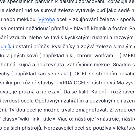
ve speciálních pánvích k dalšímu zpracování. Zpracuje s
odle složení rud se surové železo vytavuje buď jako šedé n
ou nebo měkkou.
Výroba
oceli - zkujňování železa - spočí
 se ostatní nežádoucí příměsi - hlavně křemík a fosfor. P
ání vzduch. Nebo se taví s kyslíkatými rudami a rezavým
á
uhlík
i ostatní příměsi kysličníky a zbývá železo s malým 
íku a jiných kovů ( například nikl, chrom, wolfram … ) M
 ohebná, kujná a houževnatá. Zahříváním měkne. Snadno se
lechy ( například karoserie aut ). OCEL se středním obsah
osníky pro různé stavby. TVRDÁ OCEL- nástrojová Má vyso
ovat, je pružná a nerezaví. Dá se kalit. Kalení - rozžhave
í tvrdost oceli. Opětovným zahřátím a pozvolným chlazen
í. Tvrdou ocel je možno trvale zmagnetovat. Z tvrdé oce
lass="wiki-link" title="Viac o: nástroje">nástroje, nástr
dalších přístrojů. Nerezavějící ocel se používá v lékařství