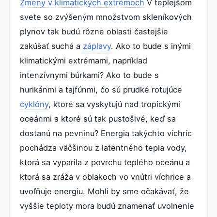
Zmeny v klimatických extrémoch
V teplejšom
svete so zvýšeným množstvom skleníkových
plynov tak budú rôzne oblasti častejšie
zakúšať suchá a
záplavy
. Ako to bude s inými
klimatickými extrémami, napríklad
intenzívnymi búrkami? Ako to bude s
hurikánmi a tajfúnmi, čo sú prudké rotujúce
cyklóny
, ktoré sa vyskytujú nad tropickými
oceánmi a ktoré sú tak pustošivé, keď sa
dostanú na pevninu? Energia takýchto víchríc
pochádza väčšinou z latentného tepla vody,
ktorá sa vyparila z povrchu teplého oceánu a
ktorá sa zráža v oblakoch vo vnútri víchrice a
uvoľňuje energiu. Mohli by sme očakávať, že
vyššie teploty mora budú znamenať uvolnenie