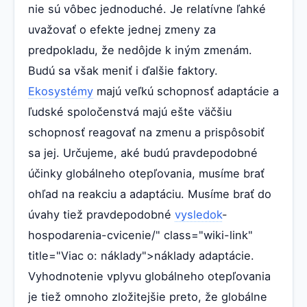
nie sú vôbec jednoduché. Je relatívne ľahké
uvažovať o efekte jednej zmeny za
predpokladu, že nedôjde k iným zmenám.
Budú sa však meniť i ďalšie faktory.
Ekosystémy
majú veľkú schopnosť adaptácie a
ľudské spoločenstvá majú ešte väčšiu
schopnosť reagovať na zmenu a prispôsobiť
sa jej. Určujeme, aké budú pravdepodobné
účinky globálneho otepľovania, musíme brať
ohľad na reakciu a adaptáciu. Musíme brať do
úvahy tiež pravdepodobné
vysledok
-
hospodarenia-cvicenie/" class="wiki-link"
title="Viac o: náklady">náklady adaptácie.
Vyhodnotenie vplyvu globálneho otepľovania
je tiež omnoho zložitejšie preto, že globálne