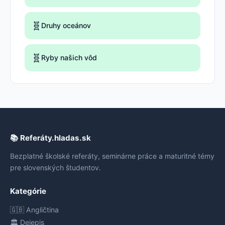
🧬
Druhy oceánov
🧬
Ryby našich vôd
📚 Referáty.hladas.sk
Bezplatné školské referáty, seminárne práce a maturitné témy
pre slovenských študentov.
Kategórie
🇬🇧 Angličtina
🏛️ Dejepis