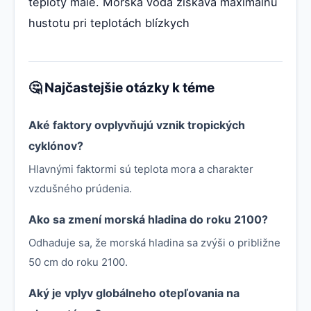
teploty malé. Morská voda získava maximálnu
hustotu pri teplotách blízkych
🤔 Najčastejšie otázky k téme
Aké faktory ovplyvňujú vznik tropických
cyklónov?
Hlavnými faktormi sú teplota mora a charakter
vzdušného prúdenia.
Ako sa zmení morská hladina do roku 2100?
Odhaduje sa, že morská hladina sa zvýši o približne
50 cm do roku 2100.
Aký je vplyv globálneho otepľovania na