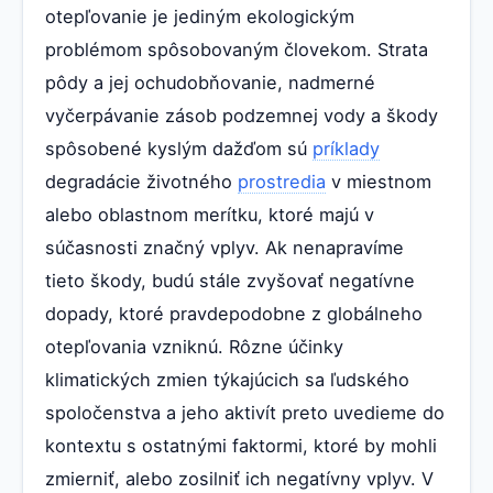
otepľovanie je jediným ekologickým
problémom spôsobovaným človekom. Strata
pôdy a jej ochudobňovanie, nadmerné
vyčerpávanie zásob podzemnej vody a škody
spôsobené kyslým dažďom sú
príklady
degradácie životného
prostredia
v miestnom
alebo oblastnom merítku, ktoré majú v
súčasnosti značný vplyv. Ak nenapravíme
tieto škody, budú stále zvyšovať negatívne
dopady, ktoré pravdepodobne z globálneho
otepľovania vzniknú. Rôzne účinky
klimatických zmien týkajúcich sa ľudského
spoločenstva a jeho aktivít preto uvedieme do
kontextu s ostatnými faktormi, ktoré by mohli
zmierniť, alebo zosilniť ich negatívny vplyv. V