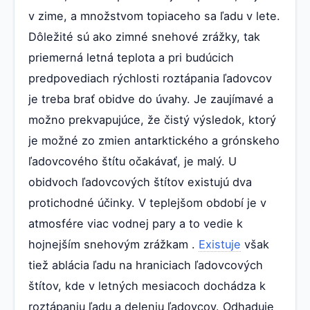
v zime, a množstvom topiaceho sa ľadu v lete.
Dôležité sú ako zimné snehové zrážky, tak
priemerná letná teplota a pri budúcich
predpovediach rýchlosti roztápania ľadovcov
je treba brať obidve do úvahy. Je zaujímavé a
možno prekvapujúce, že čistý výsledok, ktorý
je možné zo zmien antarktického a grónskeho
ľadovcového štítu očakávať, je malý. U
obidvoch ľadovcových štítov existujú dva
protichodné účinky. V teplejšom období je v
atmosfére viac vodnej pary a to vedie k
hojnejším snehovým zrážkam .
Existuje
však
tiež ablácia ľadu na hraniciach ľadovcových
štítov, kde v letných mesiacoch dochádza k
roztápaniu ľadu a deleniu ľadovcov. Odhaduje