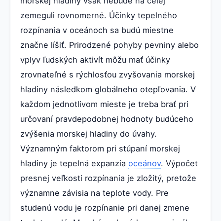
morskej hladiny však nebude na celej
zemeguli rovnomerné. Účinky tepelného
rozpínania v oceánoch sa budú miestne
značne líšiť. Prirodzené pohyby pevniny alebo
vplyv ľudských aktivít môžu mať účinky
zrovnateľné s rýchlosťou zvyšovania morskej
hladiny následkom globálneho otepľovania. V
každom jednotlivom mieste je treba brať pri
určovaní pravdepodobnej hodnoty budúceho
zvýšenia morskej hladiny do úvahy.
Významným faktorom pri stúpaní morskej
hladiny je tepelná expanzia
oceánov
. Výpočet
presnej veľkosti rozpínania je zložitý, pretože
významne závisia na teplote vody. Pre
studenú vodu je rozpínanie pri danej zmene