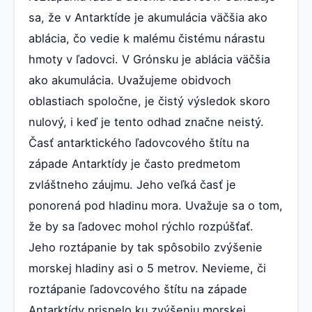
sa, že v Antarktíde je akumulácia väčšia ako
ablácia, čo vedie k malému čistému nárastu
hmoty v ľadovci. V Grónsku je ablácia väčšia
ako akumulácia. Uvažujeme obidvoch
oblastiach spoločne, je čistý výsledok skoro
nulový, i keď je tento odhad značne neistý.
Časť antarktického ľadovcového štítu na
západe Antarktídy je často predmetom
zvláštneho záujmu. Jeho veľká časť je
ponorená pod hladinu mora. Uvažuje sa o tom,
že by sa ľadovec mohol rýchlo rozpúšťať.
Jeho roztápanie by tak spôsobilo zvýšenie
morskej hladiny asi o 5 metrov. Nevieme, či
roztápanie ľadovcového štítu na západe
Antarktídy prispelo ku zvýšeniu morskej