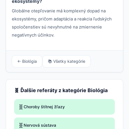
ekosystémy?
Globálne otepľovanie má komplexný dopad na
ekosystémy, pričom adaptácia a reakcia ľudských
spoločenstiev sú nevyhnutné na zmiernenie
negatívnych účinkov.
← Biológia
📚 Všetky kategórie
🧬 Ďalšie referáty z kategórie Biológia
🧬
Choroby štítnej žľazy
🧬
Nervová sústava