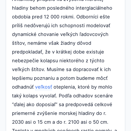
hladiny behom posledného interglaciálneho
obdobia pred 12 000 rokmi. Odborníci ešte
príliš nedôverujú ich schopnosti modelovať
dynamické chovanie veľkých ľadovcových
štítov, nemáme však žiadny dôvod
predpokladať, že v krátkej dobe existuje
nebezpečie kolapsu niektorého z týchto
veľkých štítov. Musíme sa dopracovať k ich
lepšiemu poznaniu a potom budeme môcť
odhadnúť
veľkosť
oteplenia, ktoré by mohlo
taký kolaps vyvolať. Podľa odhadov scenáre
“ďalej ako doposiaľ” sa predpovedá celkové
priemerné zvýšenie morskej hladiny do r.
2030 asi o 15 cm a do r. 2100 asi o 50 cm.
Teplota v mnohých oceánoch rastie pomaly, a