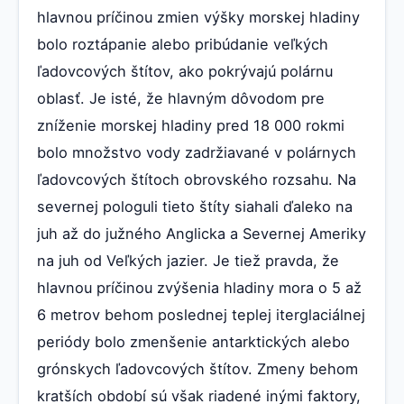
hlavnou príčinou zmien výšky morskej hladiny
bolo roztápanie alebo pribúdanie veľkých
ľadovcových štítov, ako pokrývajú polárnu
oblasť. Je isté, že hlavným dôvodom pre
zníženie morskej hladiny pred 18 000 rokmi
bolo množstvo vody zadržiavané v polárnych
ľadovcových štítoch obrovského rozsahu. Na
severnej pologuli tieto štíty siahali ďaleko na
juh až do južného Anglicka a Severnej Ameriky
na juh od Veľkých jazier. Je tiež pravda, že
hlavnou príčinou zvýšenia hladiny mora o 5 až
6 metrov behom poslednej teplej iterglaciálnej
periódy bolo zmenšenie antarktických alebo
grónskych ľadovcových štítov. Zmeny behom
kratších období sú však riadené inými faktory,