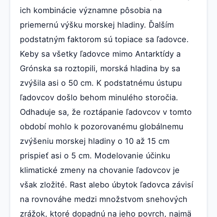
ich kombinácie významne pôsobia na
priemernú výšku morskej hladiny. Ďalším
podstatným faktorom sú topiace sa ľadovce.
Keby sa všetky ľadovce mimo Antarktídy a
Grónska sa roztopili, morská hladina by sa
zvýšila asi o 50 cm. K podstatnému ústupu
ľadovcov došlo behom minulého storočia.
Odhaduje sa, že roztápanie ľadovcov v tomto
období mohlo k pozorovanému globálnemu
zvýšeniu morskej hladiny o 10 až 15 cm
prispieť asi o 5 cm. Modelovanie účinku
klimatické zmeny na chovanie ľadovcov je
však zložité. Rast alebo úbytok ľadovca závisí
na rovnováhe medzi množstvom snehových
zrážok, ktoré dopadnú na jeho povrch, najmä