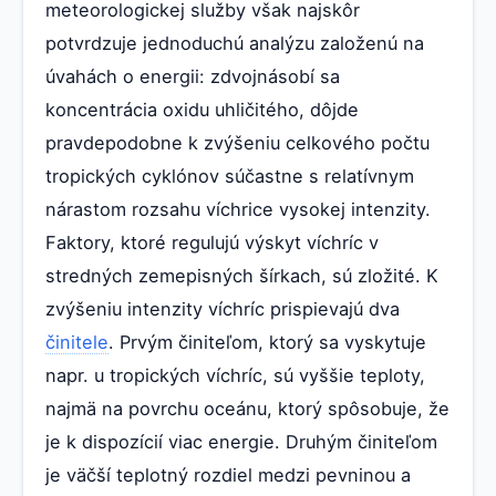
meteorologickej služby však najskôr
potvrdzuje jednoduchú analýzu založenú na
úvahách o energii: zdvojnásobí sa
koncentrácia oxidu uhličitého, dôjde
pravdepodobne k zvýšeniu celkového počtu
tropických cyklónov súčastne s relatívnym
nárastom rozsahu víchrice vysokej intenzity.
Faktory, ktoré regulujú výskyt víchríc v
stredných zemepisných šírkach, sú zložité. K
zvýšeniu intenzity víchríc prispievajú dva
činitele
. Prvým činiteľom, ktorý sa vyskytuje
napr. u tropických víchríc, sú vyššie teploty,
najmä na povrchu oceánu, ktorý spôsobuje, že
je k dispozícií viac energie. Druhým činiteľom
je väčší teplotný rozdiel medzi pevninou a