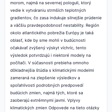
morom, najmä na severnej pologuli, ktorý
vedie k vytváraniu strmších teplotných
gradientov, čo zasa indukuje silnejšie prúdenie
a väčšiu pravdepodobnosť nestability. Región
okolo atlantického pobrežia Európy je taká
oblasť, kde by sme mohli v budúcnosti
očakávať zvýšený výskyt víchríc, tento
výsledok potvrdzujú i niektoré modely na
počítači. V súčasnosti prebieha omnoho
dôkladnejšia štúdia s klimatickými modelmi
zameraná na zlepšenie výsledkov a
spoľahlivosti podrobných predpovedí
budúcich zmien, najmä tých, ktoré sa
zaoberajú extrémnymi javmi. Vplyvy
klimatických zmien Odpovede na tieto otázky