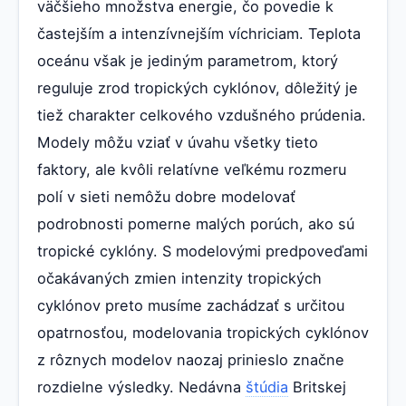
väčšieho množstva energie, čo povedie k
častejším a intenzívnejším víchriciam. Teplota
oceánu však je jediným parametrom, ktorý
reguluje zrod tropických cyklónov, dôležitý je
tiež charakter celkového vzdušného prúdenia.
Modely môžu vziať v úvahu všetky tieto
faktory, ale kvôli relatívne veľkému rozmeru
polí v sieti nemôžu dobre modelovať
podrobnosti pomerne malých porúch, ako sú
tropické cyklóny. S modelovými predpoveďami
očakávaných zmien intenzity tropických
cyklónov preto musíme zachádzať s určitou
opatrnosťou, modelovania tropických cyklónov
z rôznych modelov naozaj prinieslo značne
rozdielne výsledky. Nedávna
štúdia
Britskej