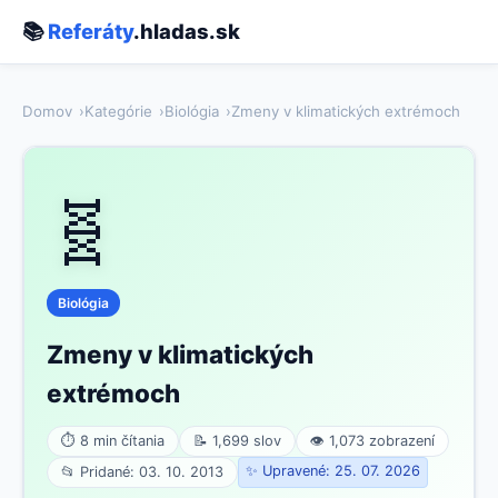
📚
Referáty
.hladas.sk
Domov
Kategórie
Biológia
Zmeny v klimatických extrémoch
🧬
Biológia
Zmeny v klimatických
extrémoch
⏱ 8 min čítania
📝 1,699 slov
👁 1,073 zobrazení
✨ Upravené: 25. 07. 2026
📂 Pridané: 03. 10. 2013