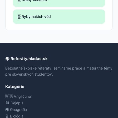
🧬
Ryby našich vôd
📚 Referáty.hladas.sk
Bezplatné školské referáty, seminárne práce a maturitné témy
pre slovenských študentov.
Kategórie
🇬🇧 Angličtina
🏛️ Dejepis
🌍 Geografia
🧬 Biológia