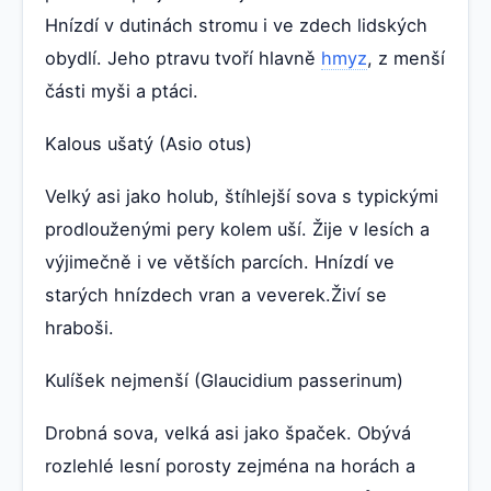
Hnízdí v dutinách stromu i ve zdech lidských
obydlí. Jeho ptravu tvoří hlavně
hmyz
, z menší
části myši a ptáci.
Kalous ušatý (Asio otus)
Velký asi jako holub, štíhlejší sova s typickými
prodlouženými pery kolem uší. Žije v lesích a
výjimečně i ve větších parcích. Hnízdí ve
starých hnízdech vran a veverek.Živí se
hraboši.
Kulíšek nejmenší (Glaucidium passerinum)
Drobná sova, velká asi jako špaček. Obývá
rozlehlé lesní porosty zejména na horách a