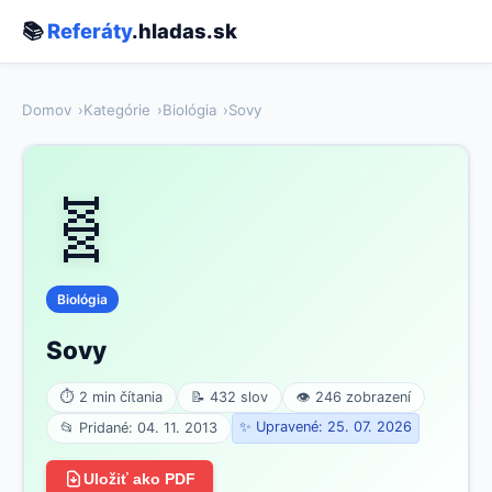
📚
Referáty
.hladas.sk
Domov
Kategórie
Biológia
Sovy
🧬
Biológia
Sovy
⏱ 2 min čítania
📝 432 slov
👁 246 zobrazení
✨ Upravené: 25. 07. 2026
📂 Pridané: 04. 11. 2013
Uložiť ako PDF