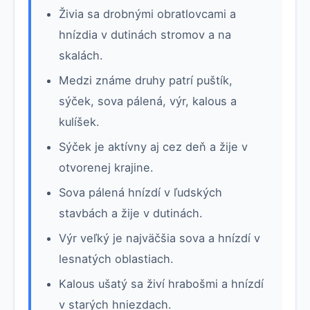
Živia sa drobnými obratlovcami a
hnízdia v dutinách stromov a na
skalách.
Medzi známe druhy patrí puštík,
sýček, sova pálená, výr, kalous a
kulíšek.
Sýček je aktívny aj cez deň a žije v
otvorenej krajine.
Sova pálená hnízdí v ľudských
stavbách a žije v dutinách.
Výr veľký je najväčšia sova a hnízdí v
lesnatých oblastiach.
Kalous ušatý sa živí hrabošmi a hnízdí
v starých hniezdach.