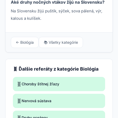
Aké druhy nočných vtákov žijú na Slovensku?
Na Slovensku žijú puštík, sýček, sova pálená, výr,
kalous a kulíšek.
← Biológia
📚 Všetky kategórie
🧬 Ďalšie referáty z kategórie Biológia
🧬
Choroby štítnej žľazy
🧬
Nervová sústava
🧬
Druhy oceánov