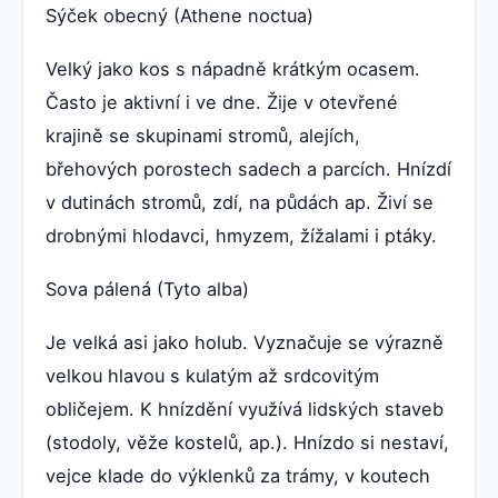
Sýček obecný (Athene noctua)
Velký jako kos s nápadně krátkým ocasem.
Často je aktivní i ve dne. Žije v otevřené
krajině se skupinami stromů, alejích,
břehových porostech sadech a parcích. Hnízdí
v dutinách stromů, zdí, na půdách ap. Živí se
drobnými hlodavci, hmyzem, žížalami i ptáky.
Sova pálená (Tyto alba)
Je velká asi jako holub. Vyznačuje se výrazně
velkou hlavou s kulatým až srdcovitým
obličejem. K hnízdění využívá lidských staveb
(stodoly, věže kostelů, ap.). Hnízdo si nestaví,
vejce klade do výklenků za trámy, v koutech