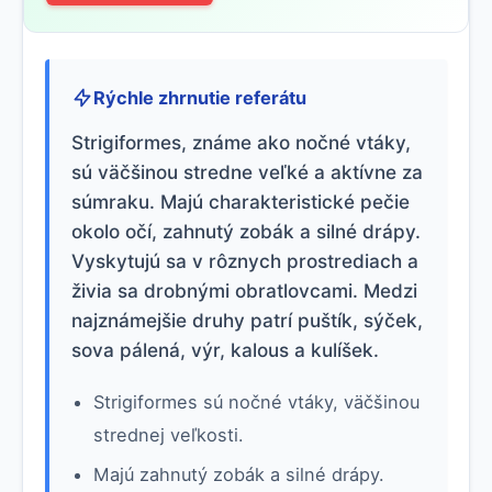
Rýchle zhrnutie referátu
Strigiformes, známe ako nočné vtáky,
sú väčšinou stredne veľké a aktívne za
súmraku. Majú charakteristické pečie
okolo očí, zahnutý zobák a silné drápy.
Vyskytujú sa v rôznych prostrediach a
živia sa drobnými obratlovcami. Medzi
najznámejšie druhy patrí puštík, sýček,
sova pálená, výr, kalous a kulíšek.
Strigiformes sú nočné vtáky, väčšinou
strednej veľkosti.
Majú zahnutý zobák a silné drápy.