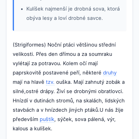
Kulíšek najmenší je drobná sova, ktorá
obýva lesy a loví drobné savce.
(Strigiformes) Noční ptáci většinou střední
velikosti. Přes den dřímou a za soumraku
vylétají za potravou. Kolem očí mají
paprskovitě postavené peří, některé
druhy
mají na hlavě
tzv.
ouška. Mají zahnutý zobák a
silné,ostré drápy. Živí se drobnými obratlovci.
Hnízdí v dutinách stromů, na skalách, lidských
stavbách a v hnízdech jiných ptáků.U nás žije
především
puštík
, sýček, sova pálená, výr,
kalous a kulíšek.