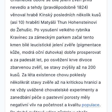
nevedlo a tehdy (pravděpodobně 1824)
věnoval hrabě Kinský posledních několik kusů
(asi 10) hraběti Matyáši Thun Hohensteinovi
do Žehušic. Po vysušení velkého rybníka
Kravinec za zámeckým parkem začal tento
kmen bílé leucistické jelení zvěře (pigmentace
kůže, modrá oční duhovka) dobře prosperovat
a za padesát let, po osvěžení krve divoce
zbarvenou zvěří, se stavy zvýšily až na 200
kusů. Za léta existence chovu poklesly
několikrát stavy zvěře až na kritickou hranici a
ne vždy uvážené chovatelské experimenty a
zanedbání péče o pastevní porosty měly
negativní vliv na početnost a kvalitu
populace
.