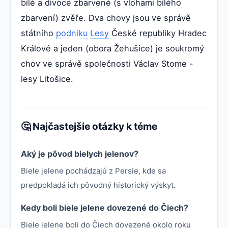
bílé a divoce zbarvené (s vlohami bílého
zbarvení) zvěře. Dva chovy jsou ve správě
státního
podniku
Lesy
České republiky Hradec
Králové a jeden (obora Žehušice) je soukromý
chov ve správě společnosti Václav Stome -
lesy Litošice.
🤔 Najčastejšie otázky k téme
Aký je pôvod bielych jelenov?
Biele jelene pochádzajú z Persie, kde sa
predpokladá ich pôvodný historický výskyt.
Kedy boli biele jelene dovezené do Čiech?
Biele jelene boli do Čiech dovezené okolo roku