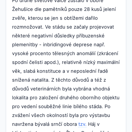
Po druhé světové válce zůstalo v oboře
Žehušice dle pamětníků pouze 28 kusů jelení
zvěře, kterou se jen s obtížemi dařilo
rozmnožovat. Ve stádu se začaly projevovat
některé negativní důsledky příbuzenské
plemenitby - inbridingové deprese např.
vysoké procento tělesných anomálií (zkrácení
spodní čelisti apod.), relativně nízký maximální
věk, slabá konstituce a v neposlední řadě
snížená natalita. Z těchto důvodů a též z
důvodů veterinárních byla vybrána vhodná
lokalita pro založení druhého oborního objektu
pro vedení souběžné linie bílého stáda. Po
zvážení všech okolností byla pro výstavbu
navržena bývalá srnčí obora
tzv.
Háj v