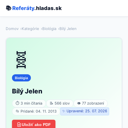
📚
Referáty
.hladas.sk
Domov
Kategórie
Biológia
Bílý Jelen
🧬
Biológia
Bílý Jelen
⏱ 3 min čítania
📝 566 slov
👁 77 zobrazení
✨ Upravené: 25. 07. 2026
📂 Pridané: 04. 11. 2013
Uložiť ako PDF