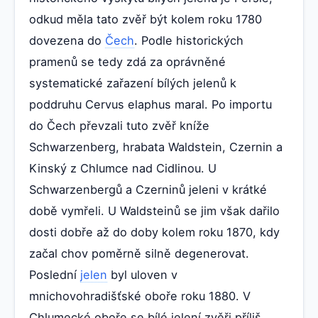
odkud měla tato zvěř být kolem roku 1780
dovezena do
Čech
. Podle historických
pramenů se tedy zdá za oprávněné
systematické zařazení bílých jelenů k
poddruhu Cervus elaphus maral. Po importu
do Čech převzali tuto zvěř kníže
Schwarzenberg, hrabata Waldstein, Czernin a
Kinský z Chlumce nad Cidlinou. U
Schwarzenbergů a Czerninů jeleni v krátké
době vymřeli. U Waldsteinů se jim však dařilo
dosti dobře až do doby kolem roku 1870, kdy
začal chov poměrně silně degenerovat.
Poslední
jelen
byl uloven v
mnichovohradišťské oboře roku 1880. V
Chlumecké oboře se bílé jelení zvěři příliš