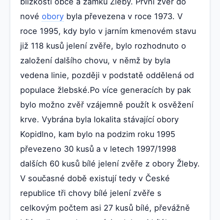
blízkosti obce a zámku Žleby. První zvěř do
nové
obory
byla převezena v roce 1973. V
roce 1995, kdy bylo v jarním kmenovém stavu
již 118 kusů jelení zvěře, bylo rozhodnuto o
založení dalšího chovu, v němž by byla
vedena linie, později v podstatě oddělená od
populace žlebské.Po více generacích by pak
bylo možno zvěř vzájemně použít k osvěžení
krve. Vybrána byla lokalita stávající obory
Kopidlno, kam bylo na podzim roku 1995
převezeno 30 kusů a v letech 1997/1998
dalších 60 kusů bílé jelení zvěře z obory Žleby.
V současné době existují tedy v České
republice tři chovy bílé jelení zvěře s
celkovým počtem asi 27 kusů bílé, převážně