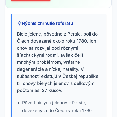
Rýchle zhrnutie referátu
Biele jelene, pôvodne z Persie, boli do
Čiech dovezené okolo roku 1780. Ich
chov sa rozvíjal pod rôznymi
šľachtickými rodmi, avšak čelil
mnohým problémom, vrátane
degenerácie a nízkej natality. V
súčasnosti existujú v Českej republike
tri chovy bielych jelenov s celkovým
počtom asi 27 kusov.
Pôvod bielych jelenov z Persie,
dovezených do Čiech v roku 1780.