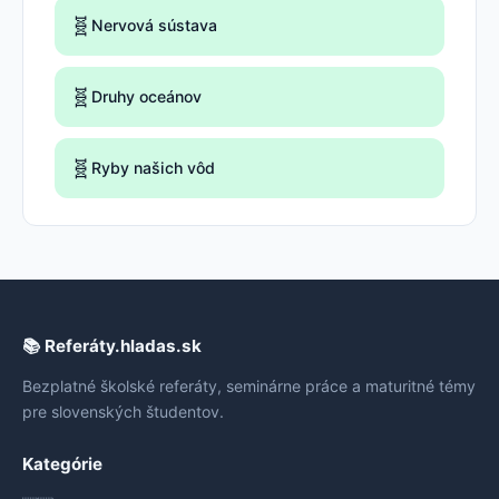
🧬
Nervová sústava
🧬
Druhy oceánov
🧬
Ryby našich vôd
📚 Referáty.hladas.sk
Bezplatné školské referáty, seminárne práce a maturitné témy
pre slovenských študentov.
Kategórie