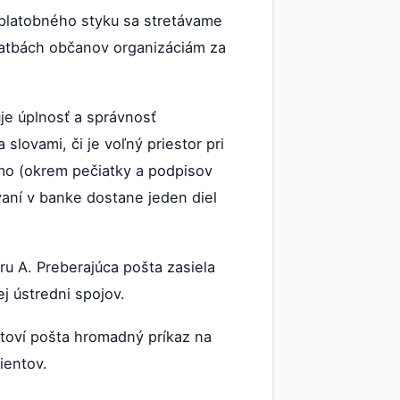
 platobného styku sa stretávame
platbách občanov organizáciám za
uje úplnosť a správnosť
slovami, či je voľný priestor pri
mo (okrem pečiatky a podpisov
ovaní v banke dostane jeden diel
u A. Preberajúca pošta zasiela
j ústredni spojov.
toví pošta hromadný príkaz na
ientov.