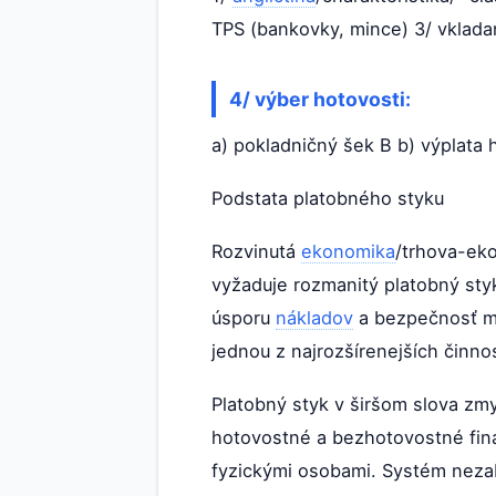
TPS (bankovky, mince) 3/ vklada
4/ výber hotovosti:
a) pokladničný šek B b) výplata 
Podstata platobného styku
Rozvinutá
ekonomika
/trhova-eko
vyžaduje rozmanitý platobný styk.
úsporu
nákladov
a bezpečnosť ma
jednou z najrozšírenejších činno
Platobný styk v širšom slova zm
hotovostné a bezhotovostné fin
fyzickými osobami. Systém nezab