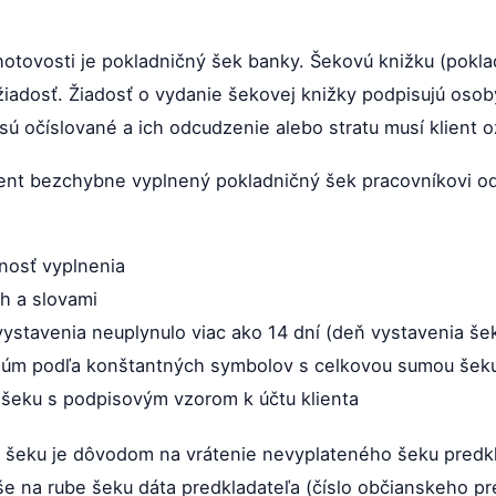
 hotovosti je pokladničný šek banky. Šekovú knižku (pokl
 žiadosť. Žiadosť o vydanie šekovej knižky podpisujú os
 sú očíslované a ich odcudzenie alebo stratu musí klient o
ient bezchybne vyplnený pokladničný šek pracovníkovi od
nosť vyplnenia
h a slovami
o vystavenia neuplynulo viac ako 14 dní (deň vystavenia še
súm podľa konštantných symbolov s celkovou sumou šek
 šeku s podpisovým vzorom k účtu klienta
šeku je dôvodom na vrátenie nevyplateného šeku predkla
še na rube šeku dáta predkladateľa (číslo občianskeho pr