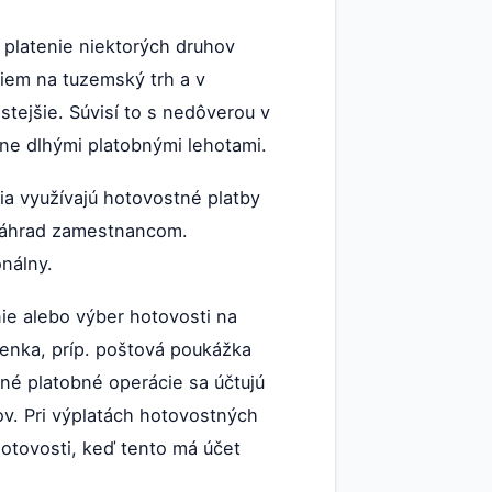
platenie niektorých druhov
iriem na tuzemský trh a v
tejšie. Súvisí to s nedôverou v
vne dlhými platobnými lehotami.
a využívajú hotovostné platby
 náhrad zamestnancom.
nálny.
nie alebo výber hotovosti na
ženka, príp. poštová poukážka
tné platobné operácie sa účtujú
ov. Pri výplatách hotovostných
 hotovosti, keď tento má účet