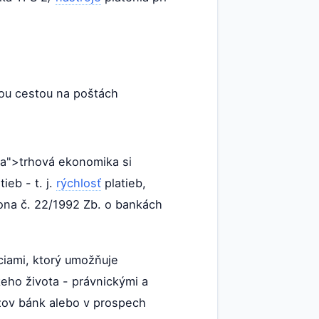
kou cestou na poštách
ka">trhová ekonomika si
ieb - t. j.
rýchlosť
platieb,
kona č. 22/1992 Zb. o bankách
ciami, ktorý umožňuje
eho života - právnickými a
zov bánk alebo v prospech