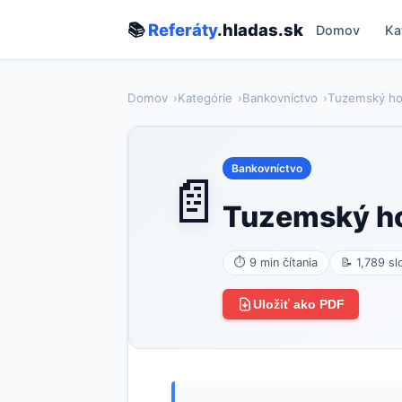
📚
Referáty
.hladas.sk
Domov
Ka
Domov
Kategórie
Bankovníctvo
Tuzemský hot
Bankovníctvo
📄
Tuzemský ho
⏱ 9 min čítania
📝 1,789 sl
Uložiť ako PDF