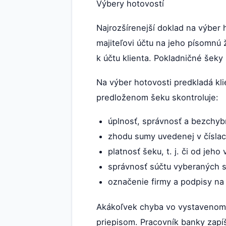
Výbery hotovostí
Najrozšírenejší doklad na výber
majiteľovi účtu na jeho písomnú
k účtu klienta. Pokladničné šeky
Na výber hotovosti predkladá kl
predloženom šeku skontroluje:
úplnosť, správnosť a bezchyb
zhodu sumy uvedenej v číslac
platnosť šeku, t. j. či od jeh
správnosť súčtu vyberaných 
označenie firmy a podpisy na
Akákoľvek chyba vo vystavenom 
priepisom. Pracovník banky zapí