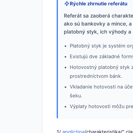
Rýchle zhrnutie referátu
Referát sa zaoberá charakter
ako sú bankovky a mince, a 
platobný styk, ich výhody a
Platobný styk je systém or
Existujú dve základné for
Hotovostný platobný styk z
prostredníctvom bánk.
Vkladanie hotovosti na úč
šeku.
Výplaty hotovosti môžu pre
1/
anglictina
/charakteristika/" cl