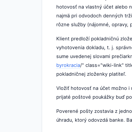
hotovosť na vlastný účet alebo
najmä pri odvodoch denných tržie
rôzne služby (nájomné, opravy, p
Klient predloží pokladničnú zlož
vyhotovenia dokladu, t. j. správn
sume uvedenej slovami prečiarkn
byrokracia
/" class="wiki-link" t
pokladničnej zloženky platiteľ.
Vložiť hotovosť na účet možno i
prijaté poštové poukážky buď pov
Poverené pošty zostavia z jedno
úhradu, ktorý odovzdá banke. Ban