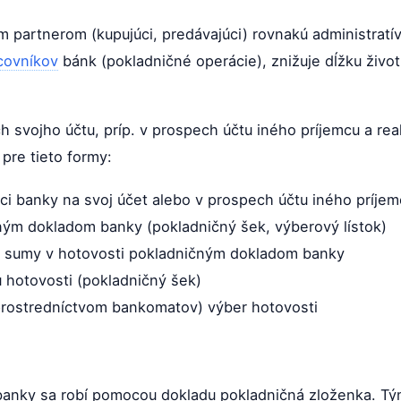
m partnerom (kupujúci, predávajúci) rovnakú administratívu
covníkov
bánk (pokladničné operácie), znižuje dĺžku život
h svojho účtu, príp. v prospech účtu iného príjemcu a rea
re tieto formy:
ci banky na svoj účet alebo v prospech účtu iného príje
ým dokladom banky (pokladničný šek, výberový lístok)
tu sumy v hotovosti pokladničným dokladom banky
hotovosti (pokladničný šek)
prostredníctvom bankomatov) výber hotovosti
 banky sa robí pomocou dokladu pokladničná zloženka. T