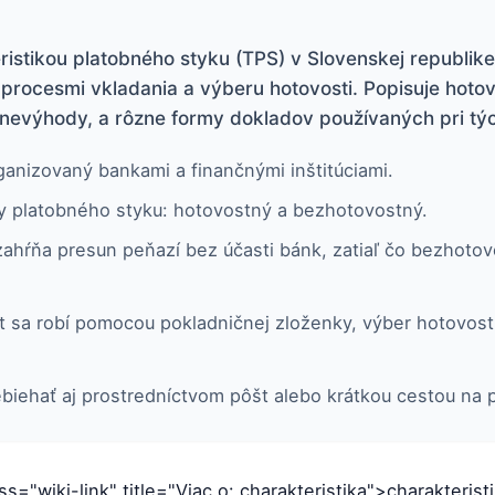
istikou platobného styku (TPS) v Slovenskej republike,
procesmi vkladania a výberu hotovosti. Popisuje hoto
 nevýhody, a rôzne formy dokladov používaných pri tý
ganizovaný bankami a finančnými inštitúciami.
my platobného styku: hotovostný a bezhotovostný.
ahŕňa presun peňazí bez účasti bánk, zatiaľ čo bezhotov
et sa robí pomocou pokladničnej zloženky, výber hotovo
biehať aj prostredníctvom pôšt alebo krátkou cestou na 
ass="wiki-link" title="Viac o: charakteristika">charakteris