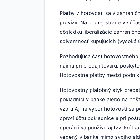
Platby v hotovosti sa v zahran
provízií. Na druhej strane v súča
dôsledku liberalizácie zahraničn
solventnosť kupujúcich (vysoká 
Rozhodujúca časť hotovostného p
najmä pri predaji tovaru, poskyt
Hotovostné platby medzi podnika
Hotovostný platobný styk preds
pokladnici v banke alebo na poš
vzoru A, na výber hotovosti sa p
oproti účtu pokladnice a pri po
operácií sa používa aj tzv. krátk
vedený v banke mimo svojho síd