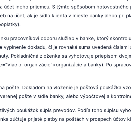
 na účet iného príjemcu. S týmto spôsobom hotovostného
b na účet, ak je sídlo klienta v mieste banky alebo pri 
oplatky).
enku pracovníkovi odboru služieb v banke, ktorý skontrol
e vyplnenie dokladu, či je rovnaká suma uvedená číslami a 
utý. Pokladničná zloženka sa vyhotovuje priepisom dvoj
itle="Viac o: organizácie">organizácie a banky). Po sprac
 na pošte. Dokladom na vloženie je poštová poukážka vzor
erenej pošte v sídle banky, alebo výpočtovej a kontrolne
tlivých poukážok súpis prevodov. Podľa toho súpisu vyho
ka zúčtuje prijaté platby na poštách v prospech účtov kl