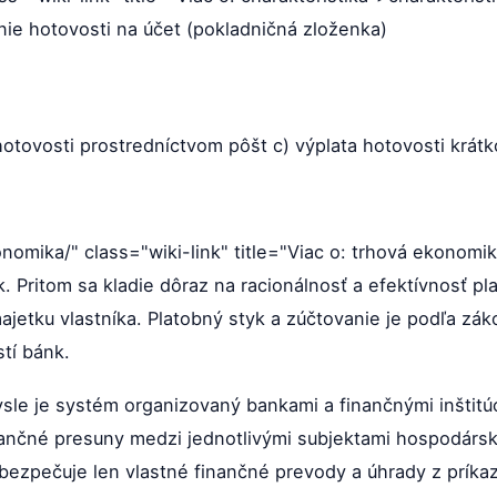
nie hotovosti na účet (pokladničná zloženka)
hotovosti prostredníctvom pôšt c) výplata hotovosti krát
nomika/" class="wiki-link" title="Viac o: trhová ekonomi
 Pritom sa kladie dôraz na racionálnosť a efektívnosť plat
jetku vlastníka. Platobný styk a zúčtovanie je podľa zá
stí bánk.
ysle je systém organizovaný bankami a finančnými inštitú
ančné presuny medzi jednotlivými subjektami hospodársk
ezpečuje len vlastné finančné prevody a úhrady z príka