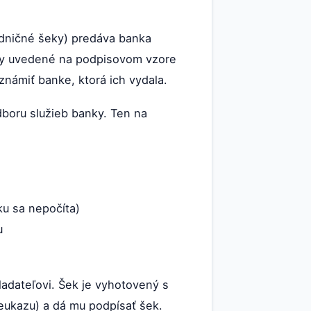
adničné šeky) predáva banka
oby uvedené na podpisovom vzore
známiť banke, ktorá ich vydala.
boru služieb banky. Ten na
ku sa nepočíta)
u
dateľovi. Šek je vyhotovený s
eukazu) a dá mu podpísať šek.