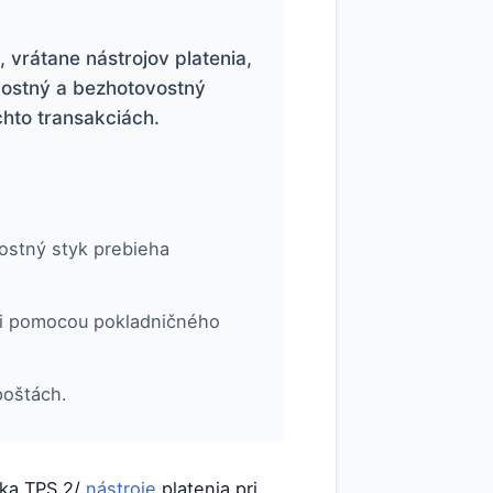
 vrátane nástrojov platenia,
vostný a bezhotovostný
chto transakciách.
ostný styk prebieha
sti pomocou pokladničného
poštách.
tika TPS 2/
nástroje
platenia pri