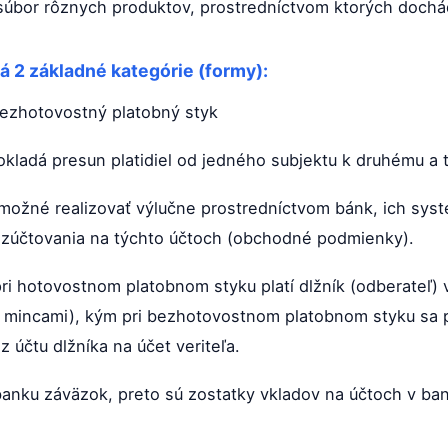
 i súbor rôznych produktov, prostredníctvom ktorých doc
á 2 základné kategórie (formy):
bezhotovostný platobný styk
ladá presun platidiel od jedného subjektu k druhému a t
možné realizovať výlučne prostredníctvom bánk, ich syst
 zúčtovania na týchto účtoch (obchodné podmienky).
pri hotovostnom platobnom styku platí dlžník (odberateľ) v
 mincami), kým pri bezhotovostnom platobnom styku sa p
z účtu dlžníka na účet veriteľa.
banku záväzok, preto sú zostatky vkladov na účtoch v ban