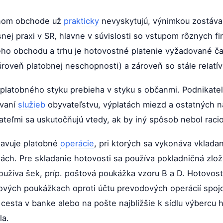
ičnom obchode už
prakticky
nevyskytujú, výnimkou zostáva 
snej praxi v SR, hlavne v súvislosti so vstupom rôznych f
ého obchodu a trhu je hotovostné platenie vyžadované čas
úroveň platobnej neschopnosti) a zároveň so stále relatí
latobného styku prebieha v styku s občanmi. Podnikateli
ovaní
služieb
obyvateľstvu, výplatách miezd a ostatných
teľmi sa uskutočňujú vtedy, ak by iný spôsob nebol racio
tavuje platobné
operácie
, pri ktorých sa vykonáva vklada
tách. Pre skladanie hotovosti sa používa pokladničná zlo
oužíva šek, príp. poštová poukážka vzoru B a D. Hotovos
štových poukážkach oproti účtu prevodových operácií spoj
a cesta v banke alebo na pošte najbližšie k sídlu výbercu
la.