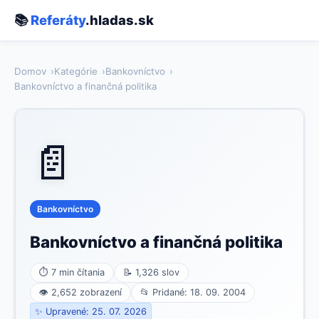
📚
Referáty
.hladas.sk
Domov
Kategórie
Bankovníctvo
Bankovníctvo a finančná politika
📄
Bankovníctvo
Bankovníctvo a finančná politika
⏱ 7 min čítania
📝 1,326 slov
👁 2,652 zobrazení
📂 Pridané: 18. 09. 2004
✨ Upravené: 25. 07. 2026