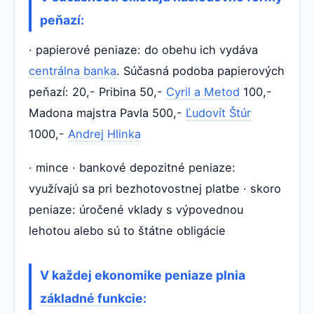
peňazí:
· papierové peniaze: do obehu ich vydáva
centrálna banka
. Súčasná podoba papierových
peňazí: 20,- Pribina 50,-
Cyril a Metod
100,-
Madona majstra Pavla 500,-
Ľudovít Štúr
1000,-
Andrej Hlinka
· mince · bankové depozitné peniaze:
využívajú sa pri bezhotovostnej platbe · skoro
peniaze: úročené vklady s výpovednou
lehotou alebo sú to štátne obligácie
V každej ekonomike peniaze plnia
základné funkcie
: