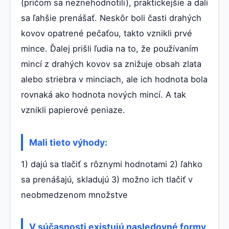
(pričom sa neznehodnotili), praktickejšie a dali
sa ľahšie prenášať. Neskôr boli časti drahých
kovov opatrené pečaťou, takto vznikli prvé
mince. Ďalej prišli ľudia na to, že používaním
mincí z drahých kovov sa znižuje obsah zlata
alebo striebra v minciach, ale ich hodnota bola
rovnaká ako hodnota nových mincí. A tak
vznikli papierové peniaze.
Mali tieto výhody:
1) dajú sa tlačiť s rôznymi hodnotami 2) ľahko
sa prenášajú, skladujú 3) možno ich tlačiť v
neobmedzenom množstve
V súčasnosti existujú nasledovné formy