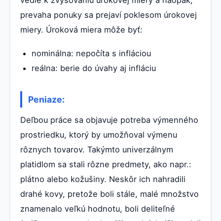
vedie k zvyšovaniu úrokovej miery a naopak,
prevaha ponuky sa prejaví poklesom úrokovej
miery. Úroková miera môže byť:
nominálna: nepočíta s infláciou
reálna: berie do úvahy aj infláciu
Peniaze:
Deľbou práce sa objavuje potreba výmenného
prostriedku, ktorý by umožňoval výmenu
rôznych tovarov. Takýmto univerzálnym
platidlom sa stali rôzne predmety, ako napr.:
plátno alebo kožušiny. Neskôr ich nahradili
drahé kovy, pretože boli stále, malé množstvo
znamenalo veľkú hodnotu, boli deliteľné