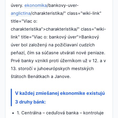
úvery.
ekonomika
/bankovy-uver-
anglictina
/charakteristika/" class="wiki-link"
title="Viac o:
charakteristika">charakteristika/" class="wiki-
link" title="Viac o: bankový úver">Bankový
úver bol založený na požičiavaní cudzích
peňazí, čím sa súčasne utvárali nové peniaze.
Prvé banky vznikli proti úžerníkom už v 12. a v
13. storočí v juhoeurópskych mestských
štátoch Benátkach a Janove.
V každej zmiešanej ekonomike existujú
3 druhy bánk:
1. Centrálna – ceduľová banka – kontroluje