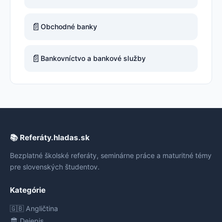
📄
Obchodné banky
📄
Bankovníctvo a bankové služby
📚 Referáty.hladas.sk
Bezplatné školské referáty, seminárne práce a maturitné témy
pre slovenských študentov.
Kategórie
🇬🇧 Angličtina
🏛️ Dejepis