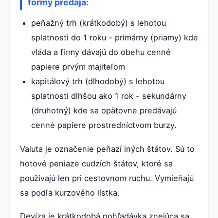
formy predaja:
peňažný trh (krátkodobý) s lehotou
splatnosti do 1 roku - primárny (priamy) kde
vláda a firmy dávajú do obehu cenné
papiere prvým majiteľom
kapitálový trh (dlhodobý) s lehotou
splatnosti dlhšou ako 1 rok - sekundárny
(druhotný) kde sa opätovne predávajú
cenné papiere prostredníctvom burzy.
Valuta je označenie peňazí iných štátov. Sú to
hotové peniaze cudzích štátov, ktoré sa
používajú len pri cestovnom ruchu. Vymieňajú
sa podľa kurzového lístka.
Devíza je krátkodobá pohľadávka znejúca sa