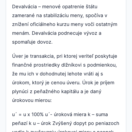
Devalvácia – menové opatrenie štátu
zamerané na stabilizáciu meny, spočíva v
znížení oficiálneho kurzu meny voči ostatným
menám. Devalvácia podnecuje vývoz a
spomaľuje dovoz.
Úver je transakcia, pri ktorej veriteľ poskytuje
finančné prostriedky dlžníkovi s podmienkou,
že mu ich v dohodnutej lehote vráti aj s
úrokom, ktorý je cenou úveru. Úrok je príjem
plynúci z peňažného kapitálu a je daný
úrokovou mierou:
u´ = u x 100% u´- úroková miera k – suma
peňazí k u – úrok Zvýšený dopyt po peniazoch