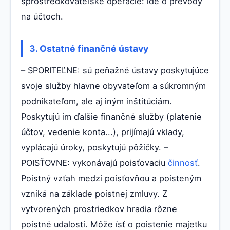
sprostredkovateľské operácie: ide o prevody
na účtoch.
3. Ostatné finančné ústavy
– SPORITEĽNE: sú peňažné ústavy poskytujúce
svoje služby hlavne obyvateľom a súkromným
podnikateľom, ale aj iným inštitúciám.
Poskytujú im ďalšie finančné služby (platenie
účtov, vedenie konta...), prijímajú vklady,
vyplácajú úroky, poskytujú pôžičky. –
POISŤOVNE: vykonávajú poisťovaciu
činnosť
.
Poistný vzťah medzi poisťovňou a poisteným
vzniká na základe poistnej zmluvy. Z
vytvorených prostriedkov hradia rôzne
poistné udalosti. Môže ísť o poistenie majetku