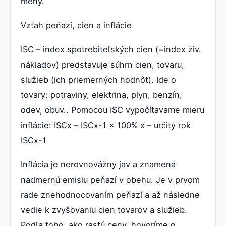
meny.
Vzťah peňazí, cien a inflácie
ISC – index spotrebiteľských cien (=index živ.
nákladov) predstavuje súhrn cien, tovaru,
služieb (ich priemerných hodnôt). Ide o
tovary: potraviny, elektrina, plyn, benzín,
odev, obuv.. Pomocou ISC vypočítavame mieru
inflácie: ISCx – ISCx-1 x 100% x – určitý rok
ISCx-1
Inflácia je nerovnovážny jav a znamená
nadmernú emisiu peňazí v obehu. Je v prvom
rade znehodnocovaním peňazí a až následne
vedie k zvyšovaniu cien tovarov a služieb.
Podľa toho, ako rastú ceny, hovoríme o