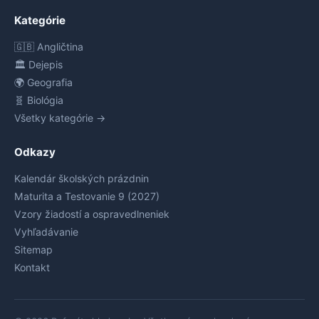
Kategórie
🇬🇧 Angličtina
🏛️ Dejepis
🌍 Geografia
🧬 Biológia
Všetky kategórie →
Odkazy
Kalendár školských prázdnin
Maturita a Testovanie 9 (2027)
Vzory žiadostí a ospravedlneniek
Vyhľadávanie
Sitemap
Kontakt