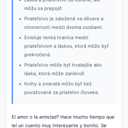
môžu sa prepojiť.
Priateľstvo je založené na dôvere a
otvorenosti medzi dvoma osobami.
Existuje tenká hranica medzi
priateľstvom a láskou, ktorá môže byť
prekročená.
Priateľstvo môže byť trvalejšie ako
láska, ktorá môže zaniknúť.
Knihy a zvieratá môžu byť tiež
považované za priateľov človeka.
El amor o la amistad? Hace mucho tiempo que
leí un cuento muy interesante y bonito. Se