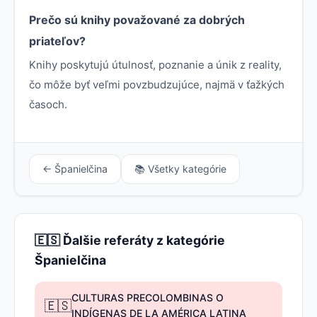
Prečo sú knihy považované za dobrých
priateľov?
Knihy poskytujú útulnosť, poznanie a únik z reality,
čo môže byť veľmi povzbudzujúce, najmä v ťažkých
časoch.
← Španielčina
📚 Všetky kategórie
🇪🇸 Ďalšie referáty z kategórie
Španielčina
CULTURAS PRECOLOMBINAS O
🇪🇸
INDÍGENAS DE LA AMÉRICA LATINA