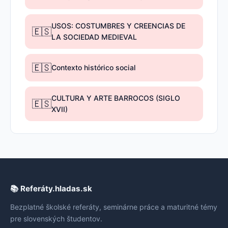
USOS: COSTUMBRES Y CREENCIAS DE
🇪🇸
LA SOCIEDAD MEDIEVAL
🇪🇸
Contexto histórico social
CULTURA Y ARTE BARROCOS (SIGLO
🇪🇸
XVII)
📚 Referáty.hladas.sk
Bezplatné školské referáty, seminárne práce a maturitné témy
pre slovenských študentov.