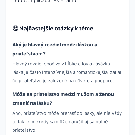
lado complicada. Es el amor.”.
🤔 Najčastejšie otázky k téme
Aký je hlavný rozdiel medzi láskou a
priateľstvom?
Hlavný rozdiel spočíva v hĺbke citov a záväzku;
láska je často intenzívnejšia a romantickejšia, zatiaľ
čo priateľstvo je založené na dôvere a podpore.
Môže sa priateľstvo medzi mužom a ženou
zmeniť na lásku?
Áno, priateľstvo môže prerásť do lásky, ale nie vždy
to tak je; niekedy sa môže narušiť aj samotné
priateľstvo.