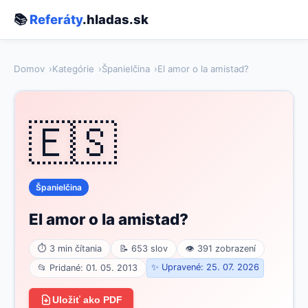
📚
Referáty
.hladas.sk
Domov
Kategórie
Španielčina
El amor o la amistad?
🇪🇸
Španielčina
El amor o la amistad?
⏱ 3 min čítania
📝 653 slov
👁 391 zobrazení
✨ Upravené: 25. 07. 2026
📂 Pridané: 01. 05. 2013
Uložiť ako PDF