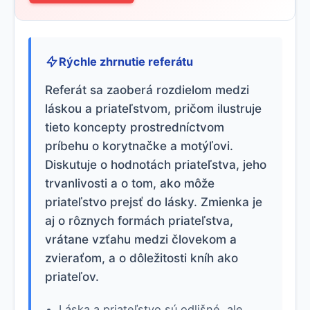
Rýchle zhrnutie referátu
Referát sa zaoberá rozdielom medzi
láskou a priateľstvom, pričom ilustruje
tieto koncepty prostredníctvom
príbehu o korytnačke a motýľovi.
Diskutuje o hodnotách priateľstva, jeho
trvanlivosti a o tom, ako môže
priateľstvo prejsť do lásky. Zmienka je
aj o rôznych formách priateľstva,
vrátane vzťahu medzi človekom a
zvieraťom, a o dôležitosti kníh ako
priateľov.
Láska a priateľstvo sú odlišné, ale