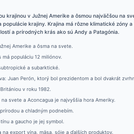
šou krajinou v Južnej Amerike a ôsmou najväčšou na s
na populácie krajiny. Krajina má rôzne klimatické zóny a
ostí a prírodných krás ako sú Andy a Patagónia.
Južnej Amerike a ôsma na svete.
 má populáciu 12 miliónov.
subtropické a subarktické.
a: Juan Perón, ktorý bol prezidentom a bol dvakrát zvrhn
Britániou v roku 1982.
 na svete a Aconcagua je najvyššia hora Ameriky.
 prírodou a chladným podnebím.
tínu a gaucho je jej symbol.
na export vína, mäsa, sóje a ďalších produktov.