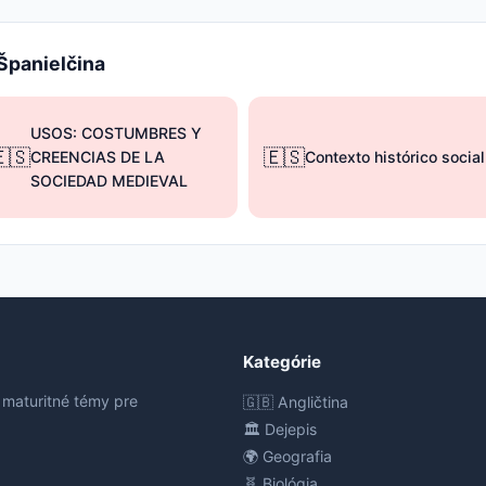
 Španielčina
USOS: COSTUMBRES Y
🇸
🇪🇸
CREENCIAS DE LA
Contexto histórico social
SOCIEDAD MEDIEVAL
Kategórie
 maturitné témy pre
🇬🇧 Angličtina
🏛️ Dejepis
🌍 Geografia
🧬 Biológia