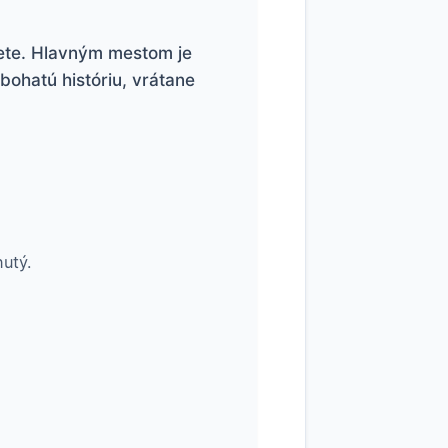
vete. Hlavným mestom je
 bohatú históriu, vrátane
utý.