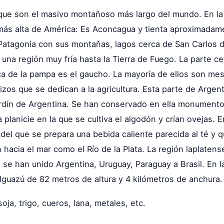
 que son el masivo montaňoso más largo del mundo. En la
ás alta de América: Es Aconcagua y tienta aproximadame
Patagonia con sus montaňas, lagos cerca de San Carlos de
a una región muy fría hasta la Tierra de Fuego. La parte c
ica de la pampa es el gaucho. La mayoría de ellos son mes
tizos que se dedican a la agricultura. Esta parte de Argen
ardín de Argentina. Se han conservado en ella monumentos
planicie en la que se cultiva el algodón y crían ovejas. 
el que se prepara una bebida caliente parecida al té y q
 hacia el mar como el Río de la Plata. La región laplaten
 han unido Argentina, Uruguay, Paraguay a Brasil. En la 
 Iguazú de 82 metros de altura y 4 kilómetros de anchura.
oja, trigo, cueros, lana, metales, etc.