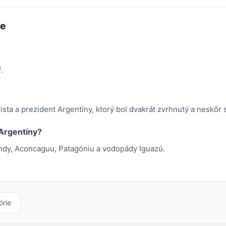
me
.
sta a prezident Argentíny, ktorý bol dvakrát zvrhnutý a neskôr s
 Argentíny?
Andy, Aconcaguu, Patagóniu a vodopády Iguazú.
órie