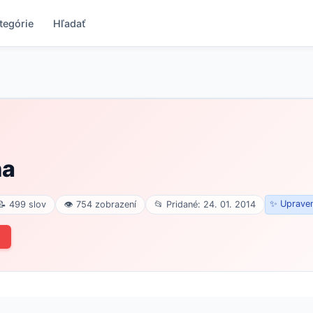
tegórie
Hľadať
na
✨ Upraven
📝 499 slov
👁 754 zobrazení
📂 Pridané: 24. 01. 2014