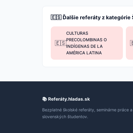
🇪🇸 Ďalšie referáty z kategórie
CULTURAS
PRECOLOMBINAS O
🇪🇸

INDÍGENAS DE LA
AMÉRICA LATINA
📚 Referáty.hladas.sk
Bezplatné školské referáty, seminárne práce a
slovenských študentov.