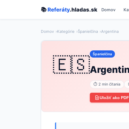
📚
Referáty
.hladas.sk
Domov
Ka
Domov
Kategórie
Španielčina
Argentina
Španielčina
🇪🇸
Argenti
⏱ 2 min čítania
Uložiť ako PDF