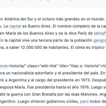
en América del Sur y el octavo más grandes en el mundo
s. La
capital
es Bueno Aires. El nombre completo de la cap
gen María de los Buenos Aires y se le dice París de
latina
/
n la capital vive una tercera parte de la población
geogra
na, a saber 12 000 000 de habitantes. El clima es trópico
amok
-historia/" class="wiki-link" title="Viac o: historia">
ra un nacionalista autoritario y el presidente del país. 
olvió a Argentina y al cargo del presidente en 1973. Desp
esposa María. Fue presidenta hasta el aňo 1976. Luego se
lló la guerra con Gran Bretaňa por las Islas Malvines. Arg
rgentino. Luego vinieron gobiernos civiles,
pero
todos del