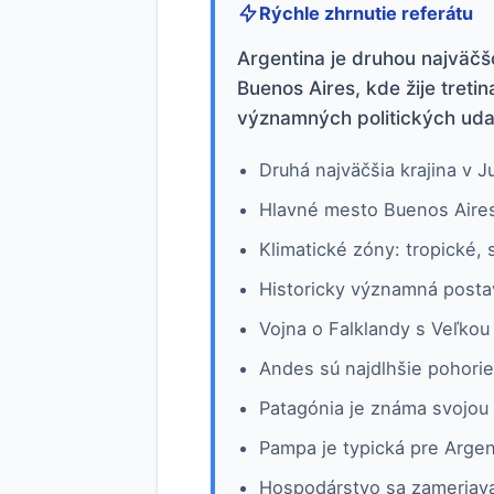
Rýchle zhrnutie referátu
Argentina je druhou najväč
Buenos Aires, kde žije treti
významných politických udal
Druhá najväčšia krajina v 
Hlavné mesto Buenos Aires
Klimatické zóny: tropické, 
Historicky významná postav
Vojna o Falklandy s Veľkou 
Andes sú najdlhšie pohorie
Patagónia je známa svojou
Pampa je typická pre Argen
Hospodárstvo sa zameriava 