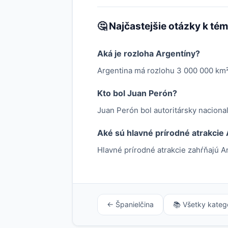
🤔 Najčastejšie otázky k té
Aká je rozloha Argentíny?
Argentina má rozlohu 3 000 000 km²
Kto bol Juan Perón?
Juan Perón bol autoritársky nacionali
Aké sú hlavné prírodné atrakcie
Hlavné prírodné atrakcie zahŕňajú 
← Španielčina
📚 Všetky kateg