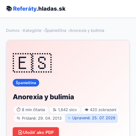
📚
Referáty
.hladas.sk
Domov
Kategórie
Španielčina
Anorexia y bulimia
🇪🇸
Španielčina
Anorexia y bulimia
⏱ 8 min čítania
📝 1,642 slov
👁 420 zobrazení
✨ Upravené: 25. 07. 2026
📂 Pridané: 29. 04. 2013
Uložiť ako PDF