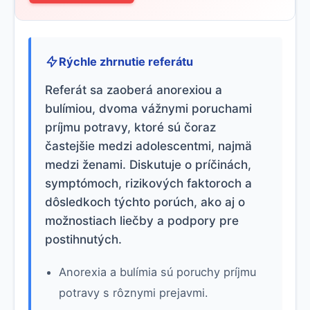
Rýchle zhrnutie referátu
Referát sa zaoberá anorexiou a
bulímiou, dvoma vážnymi poruchami
príjmu potravy, ktoré sú čoraz
častejšie medzi adolescentmi, najmä
medzi ženami. Diskutuje o príčinách,
symptómoch, rizikových faktoroch a
dôsledkoch týchto porúch, ako aj o
možnostiach liečby a podpory pre
postihnutých.
Anorexia a bulímia sú poruchy príjmu
potravy s rôznymi prejavmi.