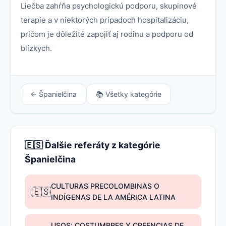
Liečba zahŕňa psychologickú podporu, skupinové
terapie a v niektorých prípadoch hospitalizáciu,
pričom je dôležité zapojiť aj rodinu a podporu od
blízkych.
← Španielčina
📚 Všetky kategórie
🇪🇸 Ďalšie referáty z kategórie
Španielčina
CULTURAS PRECOLOMBINAS O
🇪🇸
INDÍGENAS DE LA AMÉRICA LATINA
USOS: COSTUMBRES Y CREENCIAS DE