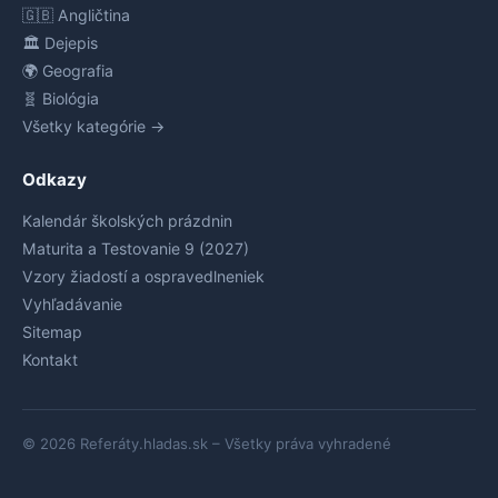
🇬🇧 Angličtina
🏛️ Dejepis
🌍 Geografia
🧬 Biológia
Všetky kategórie →
Odkazy
Kalendár školských prázdnin
Maturita a Testovanie 9 (2027)
Vzory žiadostí a ospravedlneniek
Vyhľadávanie
Sitemap
Kontakt
© 2026 Referáty.hladas.sk – Všetky práva vyhradené