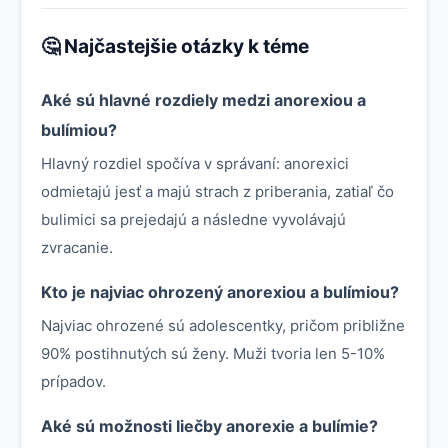
🤔 Najčastejšie otázky k téme
Aké sú hlavné rozdiely medzi anorexiou a
bulímiou?
Hlavný rozdiel spočíva v správaní: anorexici
odmietajú jesť a majú strach z priberania, zatiaľ čo
bulimici sa prejedajú a následne vyvolávajú
zvracanie.
Kto je najviac ohrozený anorexiou a bulímiou?
Najviac ohrozené sú adolescentky, pričom približne
90% postihnutých sú ženy. Muži tvoria len 5-10%
prípadov.
Aké sú možnosti liečby anorexie a bulímie?