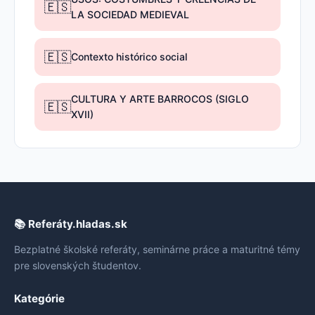
🇪🇸
LA SOCIEDAD MEDIEVAL
🇪🇸
Contexto histórico social
CULTURA Y ARTE BARROCOS (SIGLO
🇪🇸
XVII)
📚 Referáty.hladas.sk
Bezplatné školské referáty, seminárne práce a maturitné témy
pre slovenských študentov.
Kategórie