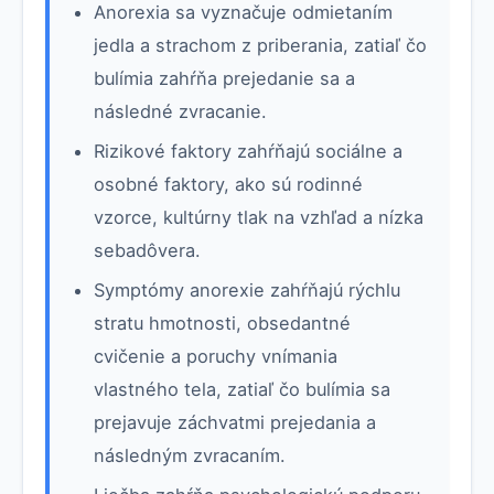
Anorexia sa vyznačuje odmietaním
jedla a strachom z priberania, zatiaľ čo
bulímia zahŕňa prejedanie sa a
následné zvracanie.
Rizikové faktory zahŕňajú sociálne a
osobné faktory, ako sú rodinné
vzorce, kultúrny tlak na vzhľad a nízka
sebadôvera.
Symptómy anorexie zahŕňajú rýchlu
stratu hmotnosti, obsedantné
cvičenie a poruchy vnímania
vlastného tela, zatiaľ čo bulímia sa
prejavuje záchvatmi prejedania a
následným zvracaním.