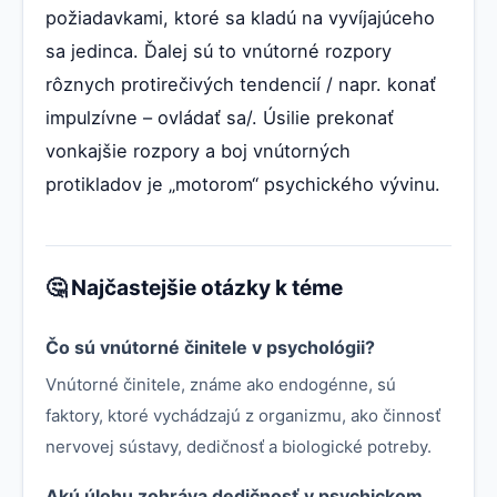
požiadavkami, ktoré sa kladú na vyvíjajúceho
sa jedinca. Ďalej sú to vnútorné rozpory
rôznych protirečivých tendencií / napr. konať
impulzívne – ovládať sa/. Úsilie prekonať
vonkajšie rozpory a boj vnútorných
protikladov je „motorom“ psychického vývinu.
🤔 Najčastejšie otázky k téme
Čo sú vnútorné činitele v psychológii?
Vnútorné činitele, známe ako endogénne, sú
faktory, ktoré vychádzajú z organizmu, ako činnosť
nervovej sústavy, dedičnosť a biologické potreby.
Akú úlohu zohráva dedičnosť v psychickom