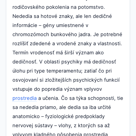
rodičovského pokolenia na potomstvo.
Nededia sa hotové znaky, ale len dedičné
informácie – gény umiestnené v
chromozómoch bunkového jadra. Je potrebné
rozlíšiť zdedené a vrodené znaky a vlastnosti.
Termín vrodenosť má širší význam ako
dedičnosť. V oblasti psychiky má dedičnosť
úlohu pri type temperamentu; zatiaľ čo pri
osvojovaní si zložitejších psychických funkcií
vstupuje do popredia význam vplyvov
prostredia
a učenia. Čo sa týka schopnosti, tie
sa nededia priamo, ale dedia sa iba určité
anatomicko – fyziologické predpoklady
nervovej sústavy – vlohy, z ktorých sa až
vplyvom kladného pôsobenia prostredia