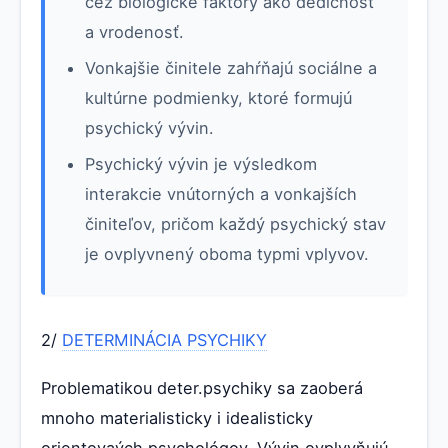
cez biologické faktory ako dedičnosť
a vrodenosť.
Vonkajšie činitele zahŕňajú sociálne a
kultúrne podmienky, ktoré formujú
psychický vývin.
Psychický vývin je výsledkom
interakcie vnútorných a vonkajších
činiteľov, pričom každý psychický stav
je ovplyvnený oboma typmi vplyvov.
2/
DETERMINÁCIA PSYCHIKY
Problematikou deter.psychiky sa zaoberá
mnoho materialisticky i idealisticky
orientovaých psychológov. Vývin ovplyvňujú