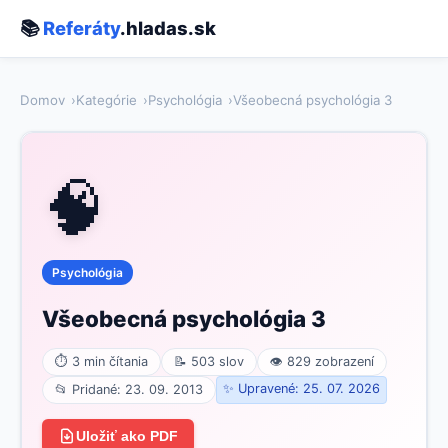
📚
Referáty
.hladas.sk
Domov
Kategórie
Psychológia
Všeobecná psychológia 3
🧠
Psychológia
Všeobecná psychológia 3
⏱ 3 min čítania
📝 503 slov
👁 829 zobrazení
✨ Upravené: 25. 07. 2026
📂 Pridané: 23. 09. 2013
Uložiť ako PDF