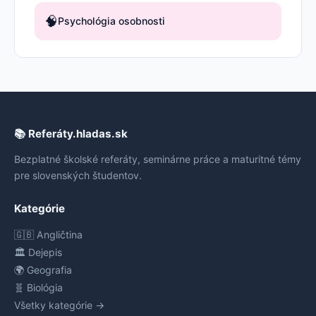
🧠
Psychológia osobnosti
📚 Referáty.hladas.sk
Bezplatné školské referáty, seminárne práce a maturitné témy
pre slovenských študentov.
Kategórie
🇬🇧 Angličtina
🏛️ Dejepis
🌍 Geografia
🧬 Biológia
Všetky kategórie →