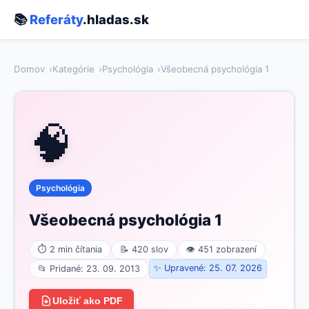
📚
Referáty
.hladas.sk
Domov
Kategórie
Psychológia
Všeobecná psychológia 1
🧠
Psychológia
Všeobecná psychológia 1
⏱ 2 min čítania
📝 420 slov
👁 451 zobrazení
✨ Upravené: 25. 07. 2026
📂 Pridané: 23. 09. 2013
Uložiť ako PDF