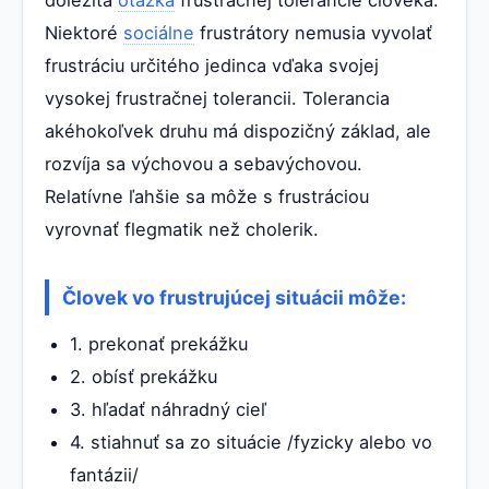
Niektoré
sociálne
frustrátory nemusia vyvolať
frustráciu určitého jedinca vďaka svojej
vysokej frustračnej tolerancii. Tolerancia
akéhokoľvek druhu má dispozičný základ, ale
rozvíja sa výchovou a sebavýchovou.
Relatívne ľahšie sa môže s frustráciou
vyrovnať flegmatik než cholerik.
Človek vo frustrujúcej situácii môže:
1. prekonať prekážku
2. obísť prekážku
3. hľadať náhradný cieľ
4. stiahnuť sa zo situácie /fyzicky alebo vo
fantázii/