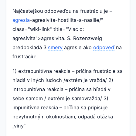
Najčastejšou odpoveďou na frustráciu je –
agresia
-agresivita-hostilita-a-nasilie/"
class="wiki-link" title="Viac o:
agresivita">agresivita. S. Rozenzweig
predpokladá 3
smery
agresie ako
odpoveď
na
frustráciu:
1) extrapunitívna reakcia – príčina frustrácie sa
hľadá v iných ľuďoch /extrém je vražda/ 2)
intropunitívna reakcia – príčina sa hľadá v
sebe samom / extrém je samovražda/ 3)
impunitívna reakcia – príčina sa pripisuje
nevyhnutným okolnostiam, odpadá otázka
„viny“