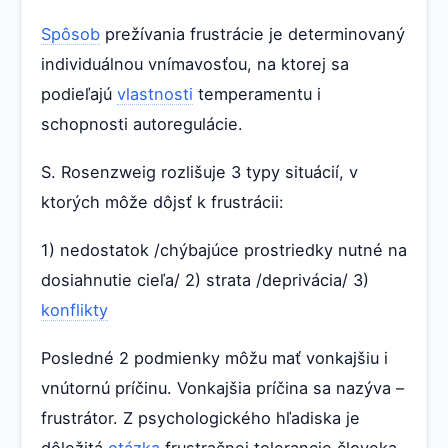
Spôsob
prežívania frustrácie je determinovaný
individuálnou vnímavosťou, na ktorej sa
podieľajú
vlastnosti
temperamentu i
schopnosti autoregulácie.
S. Rosenzweig rozlišuje 3 typy situácií, v
ktorých môže dôjsť k frustrácii:
1) nedostatok /chýbajúce prostriedky nutné na
dosiahnutie cieľa/ 2) strata /deprivácia/ 3)
konflikty
Posledné 2 podmienky môžu mať vonkajšiu i
vnútornú príčinu. Vonkajšia príčina sa nazýva –
frustrátor. Z psychologického hľadiska je
dôležitá
otázka
frustračnej tolerancie človeka.