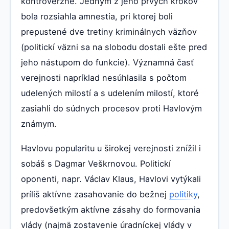
kontroverzne. Jedným z jeho prvých krokov
bola rozsiahla amnestia, pri ktorej boli
prepustené dve tretiny kriminálnych väzňov
(politickí väzni sa na slobodu dostali ešte pred
jeho nástupom do funkcie). Významná časť
verejnosti napríklad nesúhlasila s počtom
udelených milostí a s udelením milostí, ktoré
zasiahli do súdnych procesov proti Havlovým
známym.
Havlovu popularitu u širokej verejnosti znížil i
sobáš s Dagmar Veškrnovou. Politickí
oponenti, napr. Václav Klaus, Havlovi vytýkali
príliš aktívne zasahovanie do bežnej
politiky
,
predovšetkým aktívne zásahy do formovania
vlády (najmä zostavenie úradníckej vlády v