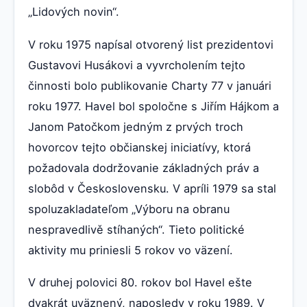
„Lidových novin“.
V roku 1975 napísal otvorený list prezidentovi
Gustavovi Husákovi a vyvrcholením tejto
činnosti bolo publikovanie Charty 77 v januári
roku 1977. Havel bol spoločne s Jiřím Hájkom a
Janom Patočkom jedným z prvých troch
hovorcov tejto občianskej iniciatívy, ktorá
požadovala dodržovanie základných práv a
slobôd v Československu. V apríli 1979 sa stal
spoluzakladateľom „Výboru na obranu
nespravedlivě stíhaných“. Tieto politické
aktivity mu priniesli 5 rokov vo väzení.
V druhej polovici 80. rokov bol Havel ešte
dvakrát uväznený, naposledy v roku 1989. V