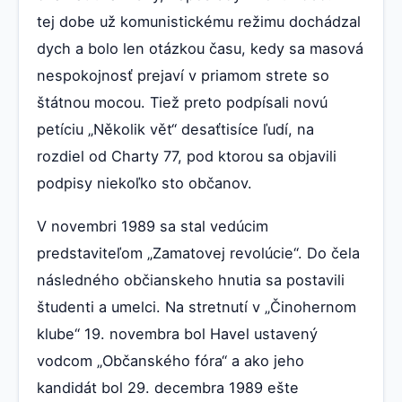
tej dobe už komunistickému režimu dochádzal
dych a bolo len otázkou času, kedy sa masová
nespokojnosť prejaví v priamom strete so
štátnou mocou. Tiež preto podpísali novú
petíciu „Několik vět“ desaťtisíce ľudí, na
rozdiel od Charty 77, pod ktorou sa objavili
podpisy niekoľko sto občanov.
V novembri 1989 sa stal vedúcim
predstaviteľom „Zamatovej revolúcie“. Do čela
následného občianskeho hnutia sa postavili
študenti a umelci. Na stretnutí v „Činohernom
klube“ 19. novembra bol Havel ustavený
vodcom „Občanského fóra“ a ako jeho
kandidát bol 29. decembra 1989 ešte