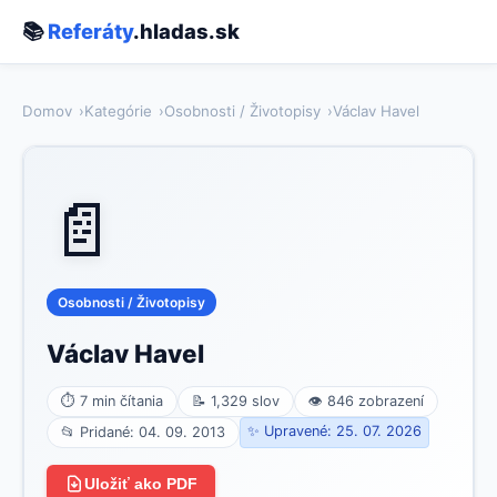
📚
Referáty
.hladas.sk
Domov
Kategórie
Osobnosti / Životopisy
Václav Havel
📄
Osobnosti / Životopisy
Václav Havel
⏱ 7 min čítania
📝 1,329 slov
👁 846 zobrazení
✨ Upravené: 25. 07. 2026
📂 Pridané: 04. 09. 2013
Uložiť ako PDF