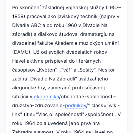
Po skončení základnej vojenskej služby (1957–
1959) pracoval ako javiskový technik (najprv v
Divadle ABC a od roku 1960 v Divadle Na
zábradlí) a diaľkovo študoval dramaturgiu na
divadelnej fakulte Akademie muzických umění
(DAMU). Už od svojich dvadsiatich rokov
Havel aktívne prispieval do literárnych
časopisov „Květen“, „Tvář“ a „Sešity“. Neskôr
začína „Divadlo Na Zábradlí“ uvádzať jeho
alegorické hry, zamerané proti súčasnej
situácii v
ekonomika
/obchodne-spolocnosti-
druzstva-zdruzovanie-
podnikov
/" class="wiki-
link" title="Viac o: spoločnosti">spoločnosti. V
roku 1964 bola uvedená jeho prvá hra
Zahradní slavnost. V roku 1964 sa Havel po