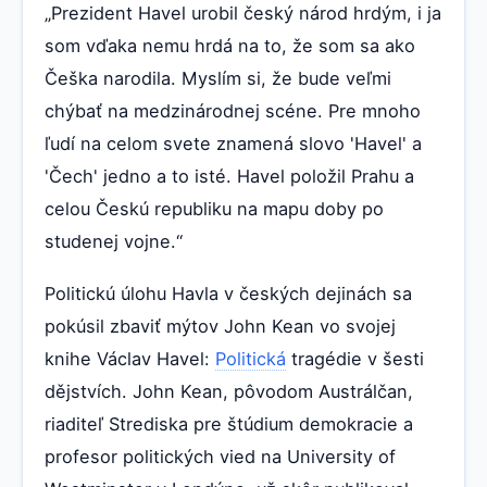
„Prezident Havel urobil český národ hrdým, i ja
som vďaka nemu hrdá na to, že som sa ako
Češka narodila. Myslím si, že bude veľmi
chýbať na medzinárodnej scéne. Pre mnoho
ľudí na celom svete znamená slovo 'Havel' a
'Čech' jedno a to isté. Havel položil Prahu a
celou Českú republiku na mapu doby po
studenej vojne.“
Politickú úlohu Havla v českých dejinách sa
pokúsil zbaviť mýtov John Kean vo svojej
knihe Václav Havel:
Politická
tragédie v šesti
dějstvích. John Kean, pôvodom Austrálčan,
riaditeľ Strediska pre štúdium demokracie a
profesor politických vied na University of