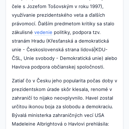
čele s Jozefom Tošovským v roku 1997),
využívanie prezidentského veta a ďalších
právomocí. Ďalším predmetom kritiky sa stalo
zákulisné
vedenie
politiky, podpora tzv.
stranám Hradu (Křesťanská a demokratická
unie - Československá strana lidová|KDU-
ČSL, Unie svobody - Demokratická unie) alebo
Havlova podpora občianskej spoločnosti.
Zatiaľ čo v Česku jeho popularita počas doby v
prezidentskom úrade skôr klesala, renomé v
zahraničí to nijako neovplyvnilo. Havel zostal
určitou ikonou boja za slobodu a demokraciu.
Bývalá ministerka zahraničných vecí USA
Madeleine Albrightová o Havlovi prehlásila: