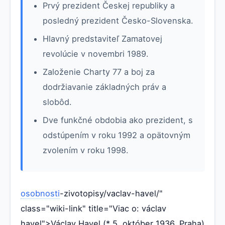
Prvý prezident Českej republiky a
posledný prezident Česko-Slovenska.
Hlavný predstaviteľ Zamatovej
revolúcie v novembri 1989.
Založenie Charty 77 a boj za
dodržiavanie základných práv a
slobôd.
Dve funkčné obdobia ako prezident, s
odstúpením v roku 1992 a opätovným
zvolením v roku 1998.
osobnosti
-zivotopisy/vaclav-havel/"
class="wiki-link" title="Viac o: václav
havel">Václav Havel (* 5. október 1936, Praha)