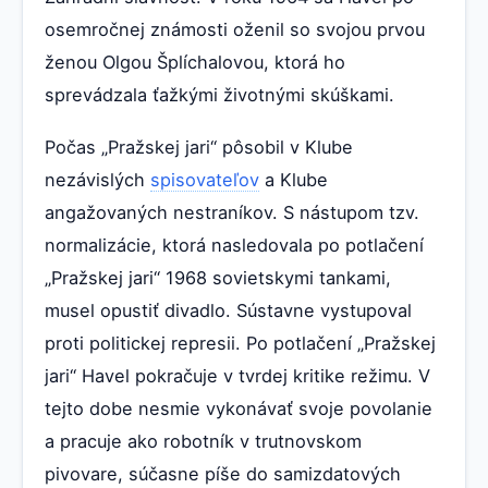
osemročnej známosti oženil so svojou prvou
ženou Olgou Šplíchalovou, ktorá ho
sprevádzala ťažkými životnými skúškami.
Počas „Pražskej jari“ pôsobil v Klube
nezávislých
spisovateľov
a Klube
angažovaných nestraníkov. S nástupom tzv.
normalizácie, ktorá nasledovala po potlačení
„Pražskej jari“ 1968 sovietskymi tankami,
musel opustiť divadlo. Sústavne vystupoval
proti politickej represii. Po potlačení „Pražskej
jari“ Havel pokračuje v tvrdej kritike režimu. V
tejto dobe nesmie vykonávať svoje povolanie
a pracuje ako robotník v trutnovskom
pivovare, súčasne píše do samizdatových