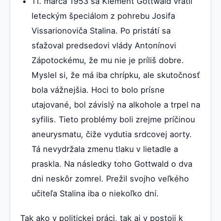
11. marca 1953 sa Klement Gottwald vrátil
leteckým špeciálom z pohrebu Josifa
Vissarionoviča Stalina. Po pristátí sa
sťažoval predsedovi vlády Antonínovi
Zápotockému, že mu nie je príliš dobre.
Myslel si, že má iba chrípku, ale skutočnosť
bola vážnejšia. Hoci to bolo prísne
utajované, bol závislý na alkohole a trpel na
syfilis. Tieto problémy boli zrejme príčinou
aneurysmatu, čiže vydutia srdcovej aorty.
Tá nevydržala zmenu tlaku v lietadle a
praskla. Na následky toho Gottwald o dva
dni neskôr zomrel. Prežil svojho veľkého
učiteľa Stalina iba o niekoľko dní.
Tak ako v politickej práci, tak aj v postoji k