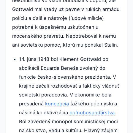
nekomunisti vo vláde odhodlali k odporu, ale
Gottwald mal vtedy už pevne v rukách armádu,
políciu a ďalšie nástroje (ľudové milície)
potrebné k úspešnému uskutočneniu
mocenského prevratu. Nepotreboval k nemu
ani sovietsku pomoc, ktorú mu ponúkal Stalin.
14. júna 1948 bol Klement Gottwald po
abdikácii Eduarda Beneša zvolený do
funkcie česko-slovenského prezidenta. V
krajine začali rozhodovať a fakticky vládnuť
sovietski poradcovia. V ekonomike bola
presadená
koncepcia
ťažkého priemyslu a
násilná kolektivizácia
poľnohospodárstva
.
Bol zavedený monopol komunistickej moci
na školstvo, vedu a kultúru. Hlavný záujem