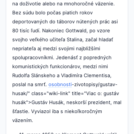
na doživotie alebo na mnohoročné väzenie.
Bez súdu bolo počas piatich rokov
deportovaných do táborov nútených prác asi
80 tisíc ľudí. Nakoniec Gottwald, po vzore
svojho veľkého učiteľa Stalina, začal hladať
nepriateľa aj medzi svojimi najbližšími
spolupracovníkmi. Jedenásť z popredných
komunistických funkcionárov, medzi nimi
Rudolfa Slánskeho a Vladimíra Clementisa,
poslal na smrť.
osobnosti
-zivotopisy/gustav-
husak/" class="wiki-link" title="Viac o: gustáv
husák">Gustáv Husák, neskorší prezident, mal
šťastie. Vyviazol iba s niekoľkoročným
väzením.