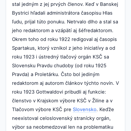
stal jedným z jej prvých členov. Keď v Banskej
Bystrici hľadali administrátora časopisu Hlas
ľudu, prijal túto ponuku. Netrvalo dlho a stal sa
jeho redaktorom a vzápätí aj šéfredaktorom.
Okrem toho od roku 1922 redigoval aj časopis
Spartakus, ktorý vznikol z jeho iniciatívy a od
roku 1923 i ústredný tlačový orgán KSČ sa
Slovensku Pravdu chudoby (od roku 1925
Pravda) a Proletárku. Čsto bol jediným
redaktorom aj autorom článkov týchto novín. V
roku 1923 Gottwaldovi pribudli aj funkcie:
členstvo v Krajskom výbore KSČ v Žiline a v
Tlačovom výbore KSČ pre
Slovensko
. Keďže
neexistoval celoslovenský stranícky orgán,
výbor sa neobmedzoval len na problematiku