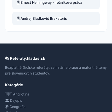
📄
Ernest Hemingway - ročníková práca
📄
Andrej Sládkovič Braxatoris
📚 Referáty.hladas.sk
Bezplatné školské referáty, seminárne práce a maturitné témy
pre slovenských študentov.
Kategórie
🇬🇧 Angličtina
🏛️ Dejepis
🌍 Geografia