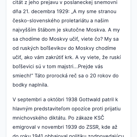
citát z jeho prejavu v poslaneckej snemovni
dňa 21. decembra 1929: „A my sme stranou
česko-slovenského proletariátu a našim
najvyšším štábom je skutočne Moskva. A my
sa chodíme do Moskvy učiť, viete čo? My sa
od ruských boľševikov do Moskvy chodíme
učiť, ako vám zakrútiť krk. A vy viete, že ruskí
boľševici sú v tom majstri...Prejde vás
smiech!“ Táto prorocká reč sa o 20 rokov do
bodky naplnila.
V septembri a októbri 1938 Gottwald patril k
hlavným predstaviteľom opozíce proti prijatiu
mnichovského diktátu. Po zákaze KSČ
emigroval v novembri 1939 do ZSSR, kde až
do roku 1941 obhajoval politiku zodpovedajúcu