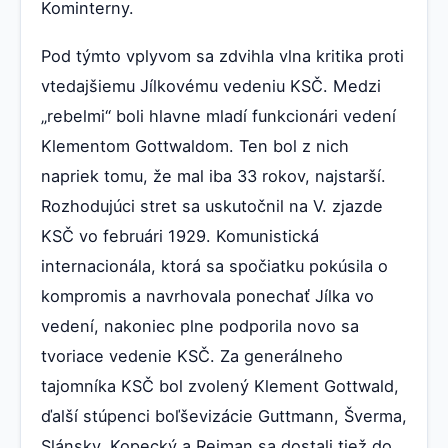
Kominterny.
Pod týmto vplyvom sa zdvihla vlna kritika proti
vtedajšiemu Jílkovému vedeniu KSČ. Medzi
„rebelmi“ boli hlavne mladí funkcionári vedení
Klementom Gottwaldom. Ten bol z nich
napriek tomu, že mal iba 33 rokov, najstarší.
Rozhodujúci stret sa uskutočnil na V. zjazde
KSČ vo februári 1929. Komunistická
internacionála, ktorá sa spočiatku pokúsila o
kompromis a navrhovala ponechať Jílka vo
vedení, nakoniec plne podporila novo sa
tvoriace vedenie KSČ. Za generálneho
tajomníka KSČ bol zvolený Klement Gottwald,
ďalší stúpenci boľševizácie Guttmann, Šverma,
Slánsky, Kopecký a Reiman sa dostali tiež do