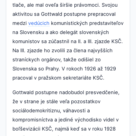
tlače, ale mal oveľa širšie právomoci. Svojou
aktivitou sa Gottwald postupne prepracoval
medzi
vedúcich
komunistických predstaviteľov
na Slovensku a ako delegát slovenských
komunistov sa zúčastnil na II. a III. zjazde KSČ.
Na III. zjazde ho zvolili za člena najvyšších
straníckych orgánov, takže odišiel zo
Slovenska so Prahy. V rokoch 1926 až 1929
pracoval v pražskom sekretariáte KSČ.
Gottwald postupne nadobudol presvedčenie,
že v strane je stále veľa pozostatkov
sociálodemokritiznu, váhavosti a
kompromisníctva a jediné východisko videl v
boľševizácii KSČ, najmä keď sa v roku 1928