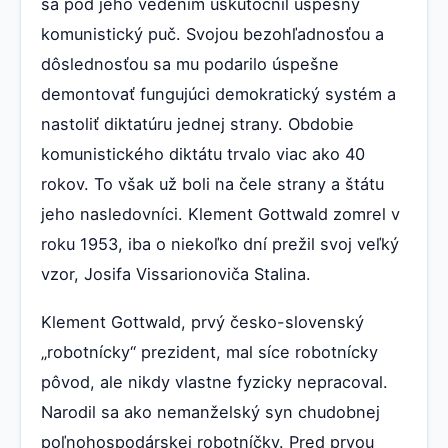
sa pod jeho vedením uskutočnil úspešný
komunistický puč. Svojou bezohľadnosťou a
dôslednosťou sa mu podarilo úspešne
demontovať fungujúci demokratický systém a
nastoliť diktatúru jednej strany. Obdobie
komunistického diktátu trvalo viac ako 40
rokov. To však už boli na čele strany a štátu
jeho nasledovníci. Klement Gottwald zomrel v
roku 1953, iba o niekoľko dní prežil svoj veľký
vzor, Josifa Vissarionoviča Stalina.
Klement Gottwald, prvý česko-slovenský
„robotnícky“ prezident, mal síce robotnícky
pôvod, ale nikdy vlastne fyzicky nepracoval.
Narodil sa ako nemanželský syn chudobnej
poľnohospodárskej robotníčky. Pred prvou