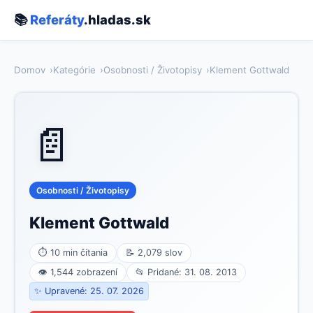
📚
Referáty
.hladas.sk
Domov
Kategórie
Osobnosti / Životopisy
Klement Gottwald
📄
Osobnosti / Životopisy
Klement Gottwald
⏱ 10 min čítania
📝 2,079 slov
👁 1,544 zobrazení
📂 Pridané: 31. 08. 2013
✨ Upravené: 25. 07. 2026