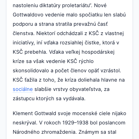
nastoleniu diktatúry proletariátu“. Nové
Gottwaldovo vedenie malo spočiatku len slabú
podporu a strana stratila prevažnú časť
členstva. Niektorí odchádzali z KSČ z vlastnej
iniciatívy, iní vďaka rozsiahlej čistke, ktorá v
KSČ prebehla. Vďaka veľkej hospodárskej
kríze sa však vedenie KSČ rýchlo
skonsolidovalo a počet členov opäť vzrástol.
KSČ ťažila z toho, že kríza doliehala hlavne na
sociálne
slabšie vrstvy obyvateľstva, za
zástupcu ktorých sa vydávala.
Klement Gottwald svoje mocenské ciele nijako
neskrýval. V rokoch 1929–1938 bol poslancom
Národného zhromaždenia. Známym sa stal