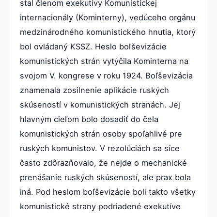
stal členom exekutívy Komunistickej
internacionály (Kominterny), vedúceho orgánu
medzinárodného komunistického hnutia, ktorý
bol ovládaný KSSZ. Heslo boľševizácie
komunistických strán vytýčila Kominterna na
svojom V. kongrese v roku 1924. Boľševizácia
znamenala zosilnenie aplikácie ruských
skúseností v komunistických stranách. Jej
hlavným cieľom bolo dosadiť do čela
komunistických strán osoby spoľahlivé pre
ruských komunistov. V rezolúciách sa síce
často zdôrazňovalo, že nejde o mechanické
prenášanie ruských skúseností, ale prax bola
iná. Pod heslom boľševizácie boli takto všetky
komunistické strany podriadené exekutíve