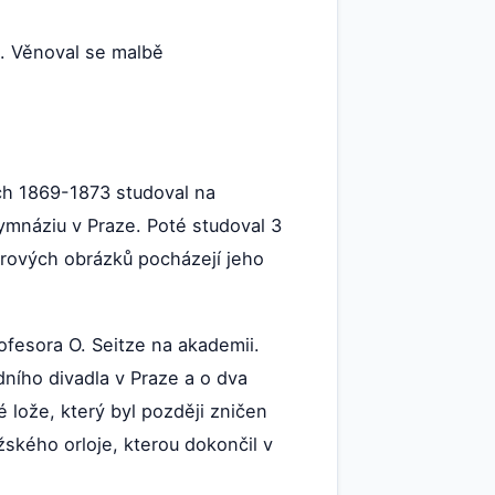
. Věnoval se malbě
ech 1869-1873 studoval na
ymnáziu v Praze. Poté studoval 3
nrových obrázků pocházejí jeho
fesora O. Seitze na akademii.
ního divadla v Praze a o dva
 lože, který byl později zničen
kého orloje, kterou dokončil v