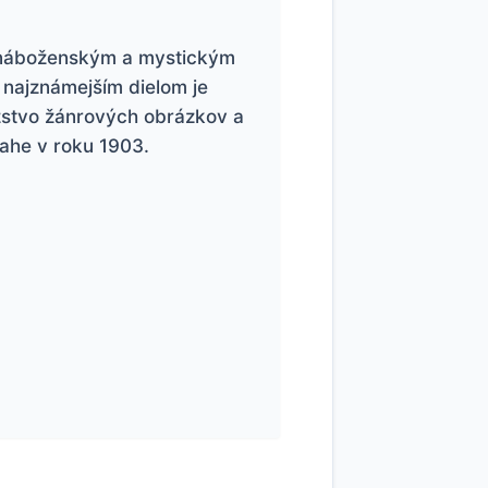
l náboženským a mystickým
 najznámejším dielom je
žstvo žánrových obrázkov a
ahe v roku 1903.