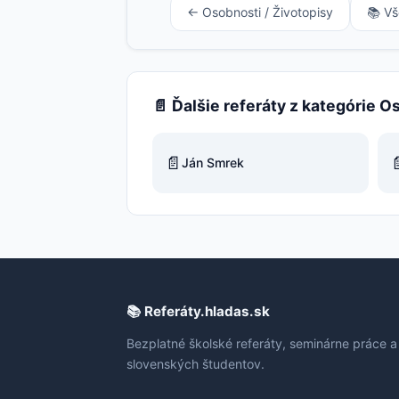
← Osobnosti / Životopisy
📚 Vš
📄 Ďalšie referáty z kategórie O
📄

Ján Smrek
📚 Referáty.hladas.sk
Bezplatné školské referáty, seminárne práce a
slovenských študentov.