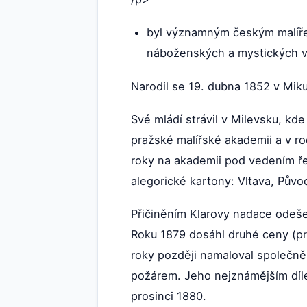
byl významným českým malířem
náboženských a mystických v
Narodil se 19. dubna 1852 v Miku
Své mládí strávil v Milevsku, k
pražské malířské akademii a v ro
roky na akademii pod vedením ře
alegorické kartony: Vltava, Pův
Přičiněním Klarovy nadace odeše
Roku 1879 dosáhl druhé ceny (pr
roky později namaloval společně 
požárem. Jeho nejznámějším díle
prosinci 1880.