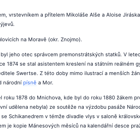
, vrstevníkem a přítelem Mikoláše Alše a Aloise Jiráska
ýjevů.
lovicích na Moravě (okr. Znojmo).
de byl jeho otec správcem premonstrátských statků. V let
ce 1874 se stal asistentem kreslení na státním reálném g
ditele Swertse. Z této doby mimo ilustrací a menších žá
od národní
písně
a Mor.
l roku 1878 do Mnichova, kde byl do roku 1880 žákem pro
vní udělena nebyla) ze soutěže na výzdobu pasáže Národ
se Schikanedrem v témže divadle vlys v saloně královské
m je kopie Mánesových měsíců na kalendářní desce pražs