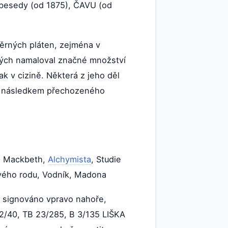
besedy (od 1875), ČAVU (od
měrných pláten, zejména v
kých namaloval značné množství
k v cizině. Některá z jeho děl
903 následkem přechozeného
ko, Mackbeth,
Alchymista
, Studie
svého rodu, Vodník, Madona
 signováno vpravo nahoře,
 2/40, TB 23/285, B 3/135 LIŠKA