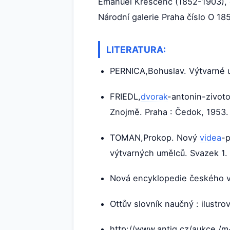
Emanuel Krescenc (1852-1903), o
Národní galerie Praha číslo O 18
LITERATURA:
PERNICA,Bohuslav. Výtvarné um
FRIEDL,
dvorak
-antonin-zivoto
Znojmě. Praha : Čedok, 1953.
TOMAN,Prokop. Nový
videa
-p
výtvarných umělců. Svazek 1. 
Nová encyklopedie českého vý
Ottův slovník naučný : ilustro
http://www.antiq.cz/aukce /m-