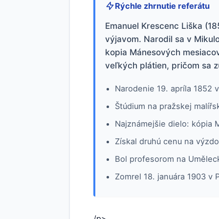
Rýchle zhrnutie referátu
Emanuel Krescenc Liška (18
výjavom. Narodil sa v Mikulo
kopia Mánesových mesiacov n
veľkých plátien, pričom sa 
Narodenie 19. apríla 1852 
Štúdium na pražskej malířs
Najznámejšie dielo: kópia
Získal druhú cenu na výzd
Bol profesorom na Uměleck
Zomrel 18. januára 1903 v 
/p>