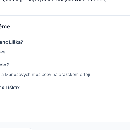
téme
enc Liška?
ave.
elo?
ia Mánesových mesiacov na pražskom orloji.
c Liška?