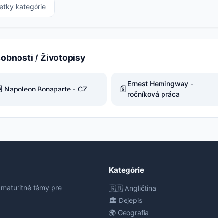
etky kategórie
sobnosti / Životopisy
Ernest Hemingway -

📄
Napoleon Bonaparte - CZ
ročníková práca
Kategórie
 maturitné témy pre
🇬🇧 Angličtina
🏛️ Dejepis
🌍 Geografia