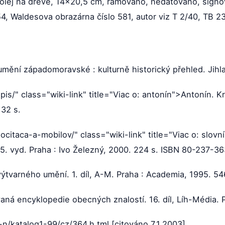
lej na dřevě, 14x20,5 cm, rámováno, nedatováno, signov
54, Waldesova obrazárna číslo 581, autor viz T 2/40, TB 2
ění západomoravské : kulturně historický přehled. Jihla
pis/" class="wiki-link" title="Viac o: antonín">Antonín. K
 32 s.
ocitaca-a-mobilov/" class="wiki-link" title="Viac o: slo
5. vyd. Praha : Ivo Železný, 2000. 224 s. ISBN 80-237-36
tvarného umění. 1. díl, A-M. Praha : Academia, 1995. 5
vaná encyklopedie obecných znalostí. 16. díl, Líh-Média. P
n/katalog1-99/cz/364.h tml [citováno 7.1.2003].