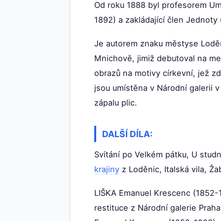
Od roku 1888 byl profesorem U
1892) a zakládající člen Jednoty
Je autorem znaku městyse Loděni
Mnichově, jimiž debutoval na m
obrazů na motivy církevní, jež z
jsou umístěna v Národní galerii
zápalu plic.
DALŠÍ DÍLA:
Svítání po Velkém pátku, U studn
krajiny
z Loděnic, Italská vila, Ža
LIŠKA Emanuel Krescenc (1852-1
restituce z Národní galerie Prah