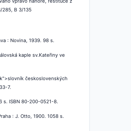
áno vpravo nahoře, restituce z
3/285, B 3/135
va : Novina, 1939. 98 s.
rálovská kaple sv.Kateřiny ve
vník">slovník československých
33-7.
46 s. ISBN 80-200-0521-8.
raha : J. Otto, 1900. 1058 s.