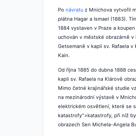
Po
návratu
z Mnichova vytvořil m
plátna Hagar a Ismael (1883). T
1884 vystaven v Praze a koupen
uchován v městské obrazárně v P
Getsemaně v kapli sv. Rafaela v 
Kain.
Od října 1885 do dubna 1888 cest
kapli sv. Rafaela na Klárově obr
Mimo četné krajinářské studie vzn
na mezinárodní výstavě v Mnicho
elektrickém osvětlení, které se s
katastrofy">katastrofy, při níž b
obrazech Sen Michela-Angela Bu