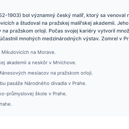
52-1903) bol významný český malíř, ktorý sa venova
vicích a študoval na pražskej malířskej akademii. Jeho
a pražskom orloji. Počas svojej kariéry vytvoril mno
zúčastnil mnohých medzinárodných výstav. Zomrel v Pr
v Mikulovicích na Morave.
kej akademii a neskôr v Mníchove.
 Mánesových mesiacov na pražskom orloji.
obu pasáže Národného divadla v Prahe.
o-průmyslovej škole v Prahe.
Prahe.