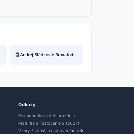
📄
Andrej Sládkovič Braxatoris
Odkazy
Kalendár školských prázdnin
Maturita a Testovanie 9 (2027)
Vzory žiadostí a ospravedlneniek