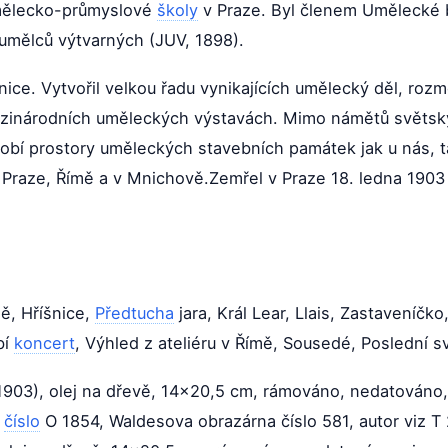
mělecko-průmyslové
školy
v Praze. Byl členem Umělecké 
 umělců výtvarných (JUV, 1898).
ce. Vytvořil velkou řadu vynikajících umělecký děl, roz
ezinárodních uměleckých výstavách. Mimo námětů světs
dobí prostory uměleckých stavebních památek jak u nás, ta
 v Praze, Římě a v Mnichově.Zemřel v Praze 18. ledna 1
ě, Hříšnice,
Předtucha
jara, Král Lear, Llais, Zastaveníč
bí
koncert
, Výhled z ateliéru v Římě, Sousedé, Poslední 
903), olej na dřevě, 14x20,5 cm, rámováno, nedatováno,
a
číslo
O 1854, Waldesova obrazárna číslo 581, autor viz T