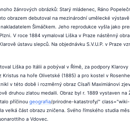
noho žánrových obrázků: Starý mládenec, Ráno Popeleční 
ímto obrazem debutoval na mezinárodní umělecké výstavě 
 nakladatelem Šimáčkem. Jeho reprodukce vyšla jako pre
lzni. V roce 1884 vymaloval Liška v Praze nástěnný obr
Klarově ústavu slepců. Na objednávku S.V.U.P. v Praze vz
oval Liška po Itálii a pobýval v Římě, za podpory Klarov
az Kristus na hoře Olivetské (1885) a pro kostel v Rosenhe
ikl v této době i rozměrný obraz Císaři Maximiánovi zjevu
vě druhou zlatou medaili. Obraz byl r. 1889 vystaven na 
talo příčinou
geografia
/prirodne-katastrofy/" class="wiki-l
yla velká část obrazu zničena. Svého římského studia měsí
onarottiho a Vdovec.