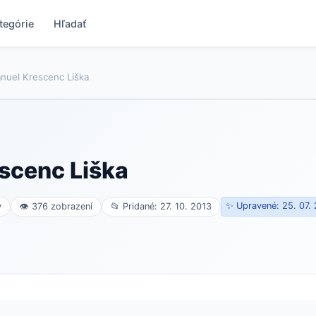
tegórie
Hľadať
nuel Krescenc Liška
scenc Liška
✨ Upravené: 25. 07.
v
👁 376 zobrazení
📂 Pridané: 27. 10. 2013