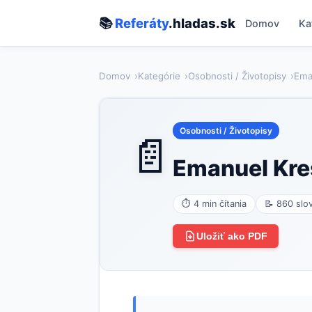
📚
Referáty
.hladas.sk
Domov
Ka
Domov
Kategórie
Osobnosti / Životopisy
Ema
Osobnosti / Životopisy
📄
Emanuel Kre
⏱ 4 min čítania
📝 860 slo
Uložiť ako PDF