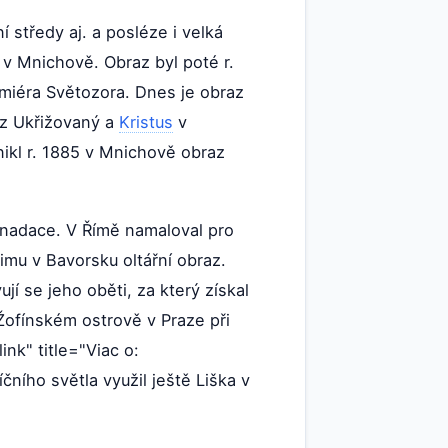
středy aj. a posléze i velká
v Mnichově. Obraz byl poté r.
miéra Světozora. Dnes je obraz
az Ukřižovaný a
Kristus
v
nikl r. 1885 v Mnichově obraz
y nadace. V Římě namaloval pro
imu v Bavorsku oltářní obraz.
jí se jeho oběti, za který získal
Žofínském ostrově v Praze při
ink" title="Viac o:
čního světla využil ještě Liška v