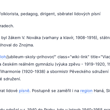
folklorista, pedagog, dirigent, sběratel lidových písní
bradech.
byl žákem V. Nováka (varhany a klavír, 1908-1916), státn
těhoval do Znojma.
sloh
/jubileum-skoly-prihovor/" class="wiki-link" title="Vi
 českém reálném gymnáziu (výuka zpěvu - 1919-1920, 1
 filharmonie (1920-1938) a sbormistr Pěveckého sdružení
é sdružení.
rat lidové
písně
. Postupně se zaměřil i na
region
Haná, Sl
 odešel v r. 1940 do Prahy, kde v letech 1940-1955 pra