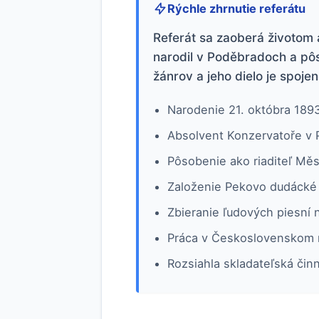
Rýchle zhrnutie referátu
Referát sa zaoberá životom 
narodil v Poděbradoch a pôs
žánrov a jeho dielo je spoj
Narodenie 21. októbra 189
Absolvent Konzervatoře v P
Pôsobenie ako riaditeľ Mě
Založenie Pekovo dudácké 
Zbieranie ľudových piesní 
Práca v Československom r
Rozsiahla skladateľská či