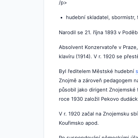
/p>
hudební skladatel, sbormistr, 
Narodil se 21. října 1893 v Podě
Absolvent Konzervatoře v Praze, 
klavíru (1914). V r. 1920 se přes
Byl ředitelem Městské hudební
Znojmě a zároveň pedagogem na
působil jako dirigent Znojemské
roce 1930 založil Pekovo dudáck
V r. 1920 začal na Znojemsku sbí
Kouřimsko apod.
Po suspendování německými úřady