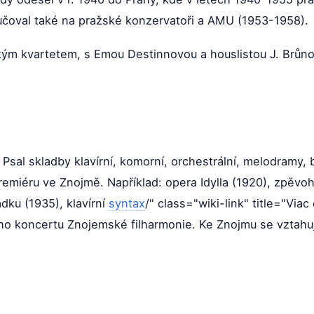
čoval také na pražské konzervatoři a AMU (1953-1958).
ským kvartetem, s Emou Destinnovou a houslistou J. Brůno
. Psal skladby klavírní, komorní, orchestrální, melodramy
premiéru ve Znojmě. Například: opera Idylla (1920), zpěvo
ku (1935), klavírní
syntax
/" class="wiki-link" title="Vi
ého koncertu Znojemské filharmonie. Ke Znojmu se vztahu