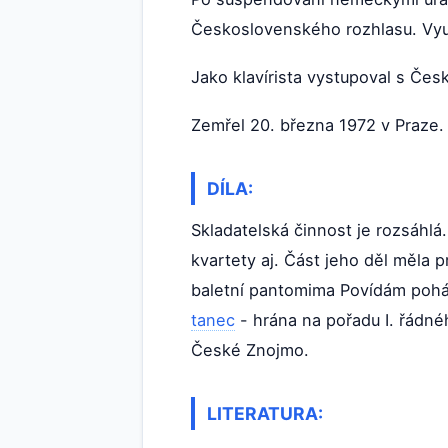
Československého rozhlasu. Vyu
Jako klavírista vystupoval s Če
Zemřel 20. března 1972 v Praze.
DÍLA:
Skladatelská činnost je rozsáhlá
kvartety aj. Část jeho děl měla 
baletní pantomima Povídám pohád
tanec
- hrána na pořadu I. řádn
České Znojmo.
LITERATURA: