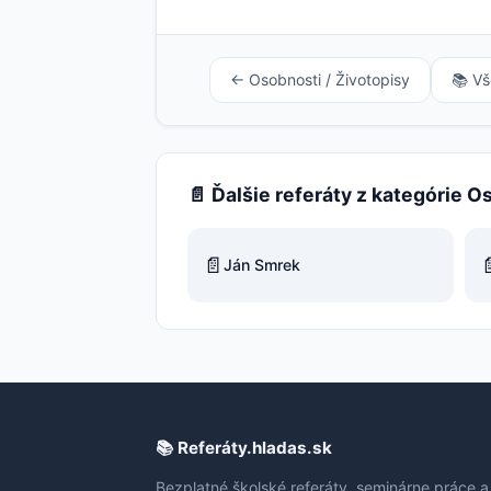
← Osobnosti / Životopisy
📚 Vš
📄 Ďalšie referáty z kategórie O
📄

Ján Smrek
📚 Referáty.hladas.sk
Bezplatné školské referáty, seminárne práce a