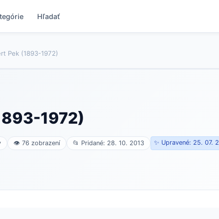
tegórie
Hľadať
ert Pek (1893-1972)
(1893-1972)
✨ Upravené: 25. 07. 
v
👁 76 zobrazení
📂 Pridané: 28. 10. 2013