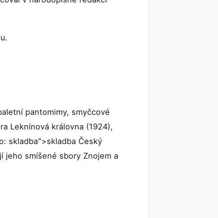
u.
, baletní pantomimy, smyčcové
hra Leknínová královna (1924),
ac o: skladba">skladba Český
jí jeho smíšené sbory Znojem a