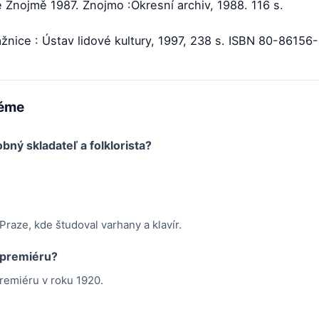
 Znojmě 1987. Znojmo :Okresní archiv, 1988. 116 s.
trážnice : Ústav lidové kultury, 1997, 238 s. ISBN 80-86156
téme
ný skladateľ a folklorista?
raze, kde študoval varhany a klavír.
o premiéru?
premiéru v roku 1920.