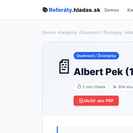
📚
Referáty
.hladas.sk
Domov
Ka
Domov
Kategórie
Osobnosti / Životopisy
Alb
Osobnosti / Životopisy
📄
Albert Pek 
⏱ 2 min čítania
📝 304 slo
Uložiť ako PDF