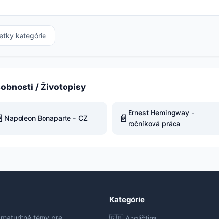
etky kategórie
sobnosti / Životopisy
Ernest Hemingway -

📄
Napoleon Bonaparte - CZ
ročníková práca
Kategórie
 maturitné témy pre
🇬🇧 Angličtina