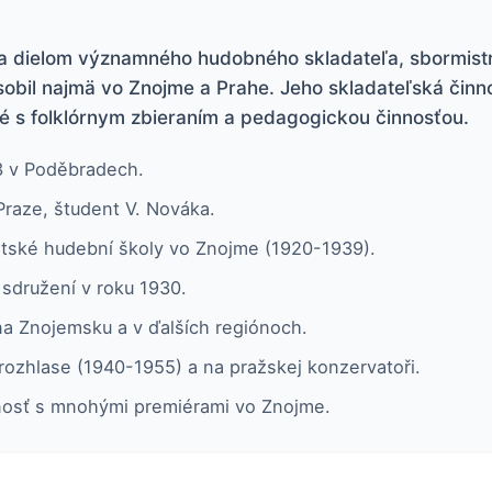
a dielom významného hudobného skladateľa, sbormistra 
obil najmä vo Znojme a Prahe. Jeho skladateľská činn
ené s folklórnym zbieraním a pedagogickou činnosťou.
3 v Poděbradech.
raze, študent V. Nováka.
stské hudební školy vo Znojme (1920-1939).
sdružení v roku 1930.
na Znojemsku a v ďalších regiónoch.
ozhlase (1940-1955) a na pražskej konzervatoři.
nnosť s mnohými premiérami vo Znojme.