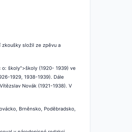
í zkoušky složil ze zpěvu a
ac o: školy">školy (1920- 1939) ve
926-1929, 1938-1939). Dále
 Vítězslav Novák (1921-1938). V
ovácko, Brněnsko, Poděbradsko,
coval v národopisné redakci