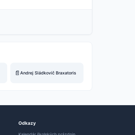
📄
Andrej Sládkovič Braxatoris
Odkazy
Kalendár školských prázdnin