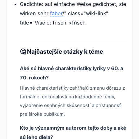
Gedichte: auf einfache Weise gedichtet, sie
wirken sehr
faber
/" class="wiki-link"
title="Viac o: frisch">frisch
🤔 Najčastejšie otázky k téme
Aké sú hlavné charakteristiky lyriky v 60. a
70. rokoch?
Hlavné charakteristiky zahŕňajú zmenu dôrazu z
formálnej dokonalosti na každodenné témy,
vyjadrenie osobných skúseností a prístupnosť
pre široké publikum.
Kto je významným autorom tejto doby a aké
sú jeho diela?