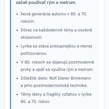
začali používať rým a metrum.
Nová generácia autorov v 60. a 70.
rokoch.
Dôraz na každodenné témy a osobné
skúsenosti.
Lyrika sa stáva prístupnejšou a menej
politizovanou.
V 80. rokoch sa objavujú postmoderné
prvky a opäť sa využíva rým a metrum.
Dôležité dielo: Rolf Dieter Brinkmann
a jeho postmodernistická technika.
Témy lásky a fragility vzťahov v lyrike
60. a 70. rokov.