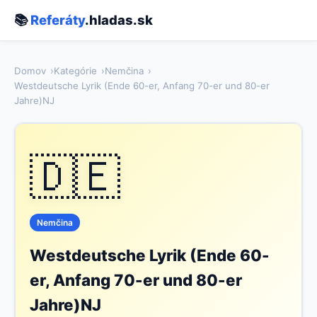
📚
Referáty
.hladas.sk
Domov
Kategórie
Nemčina
Westdeutsche Lyrik (Ende 60-er, Anfang 70-er und 80-er
Jahre)NJ
🇩🇪
Nemčina
Westdeutsche Lyrik (Ende 60-
er, Anfang 70-er und 80-er
Jahre)NJ