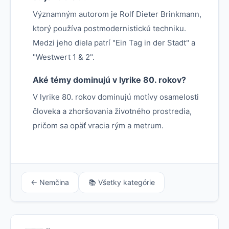
Významným autorom je Rolf Dieter Brinkmann,
ktorý používa postmodernistickú techniku.
Medzi jeho diela patrí "Ein Tag in der Stadt" a
"Westwert 1 & 2".
Aké témy dominujú v lyrike 80. rokov?
V lyrike 80. rokov dominujú motívy osamelosti
človeka a zhoršovania životného prostredia,
pričom sa opäť vracia rým a metrum.
← Nemčina
📚 Všetky kategórie