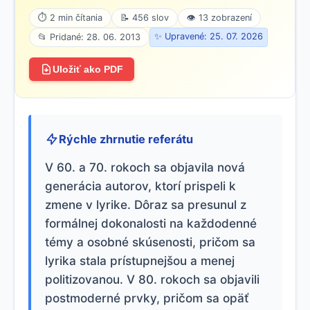
⏱ 2 min čítania
📝 456 slov
👁 13 zobrazení
✨ Upravené: 25. 07. 2026
📂 Pridané: 28. 06. 2013
Uložiť ako PDF
Rýchle zhrnutie referátu
V 60. a 70. rokoch sa objavila nová
generácia autorov, ktorí prispeli k
zmene v lyrike. Dôraz sa presunul z
formálnej dokonalosti na každodenné
témy a osobné skúsenosti, pričom sa
lyrika stala prístupnejšou a menej
politizovanou. V 80. rokoch sa objavili
postmoderné prvky, pričom sa opäť