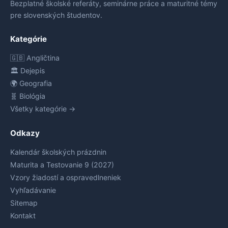
Bezplatné školské referáty, seminárne práce a maturitné témy
pre slovenských študentov.
Kategórie
🇬🇧 Angličtina
🏛️ Dejepis
🌍 Geografia
🧬 Biológia
Všetky kategórie →
Odkazy
Kalendár školských prázdnin
Maturita a Testovanie 9 (2027)
Vzory žiadostí a ospravedlneniek
Vyhľadávanie
Sitemap
Kontakt