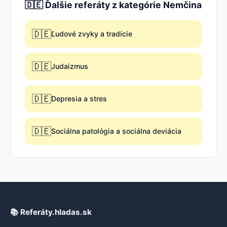
🇩🇪 Ďalšie referáty z kategórie Nemčina
🇩🇪
Ľudové zvyky a tradície
🇩🇪
Judaizmus
🇩🇪
Depresia a stres
🇩🇪
Sociálna patológia a sociálna deviácia
📚 Referáty.hladas.sk