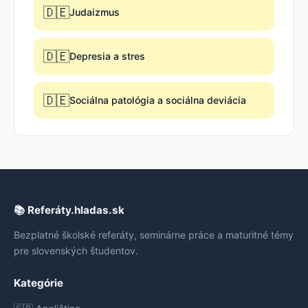
🇩🇪
Judaizmus
🇩🇪
Depresia a stres
🇩🇪
Sociálna patológia a sociálna deviácia
📚 Referáty.hladas.sk
Bezplatné školské referáty, seminárne práce a maturitné témy
pre slovenských študentov.
Kategórie