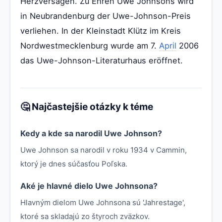
Herzversagen. Zu Ehren Uwe Johnsons wird
in Neubrandenburg der Uwe-Johnson-Preis
verliehen. In der Kleinstadt Klütz im Kreis
Nordwestmecklenburg wurde am 7.
April
2006
das Uwe-Johnson-Literaturhaus eröffnet.
🤔 Najčastejšie otázky k téme
Kedy a kde sa narodil Uwe Johnson?
Uwe Johnson sa narodil v roku 1934 v Cammin,
ktorý je dnes súčasťou Poľska.
Aké je hlavné dielo Uwe Johnsona?
Hlavným dielom Uwe Johnsona sú 'Jahrestage',
ktoré sa skladajú zo štyroch zväzkov.