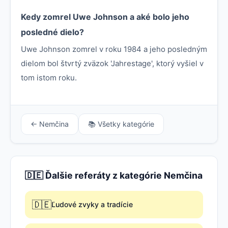
Kedy zomrel Uwe Johnson a aké bolo jeho
posledné dielo?
Uwe Johnson zomrel v roku 1984 a jeho posledným
dielom bol štvrtý zväzok 'Jahrestage', ktorý vyšiel v
tom istom roku.
← Nemčina
📚 Všetky kategórie
🇩🇪 Ďalšie referáty z kategórie Nemčina
🇩🇪
Ľudové zvyky a tradície