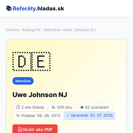
📚
Referáty
.hladas.sk
Domov
Kategórie
Nemčina
Uwe Johnson NJ
🇩🇪
Nemčina
Uwe Johnson NJ
⏱ 2 min čítania
📝 339 slov
👁 62 zobrazení
✨ Upravené: 25. 07. 2026
📂 Pridané: 06. 08. 2013
Uložiť ako PDF