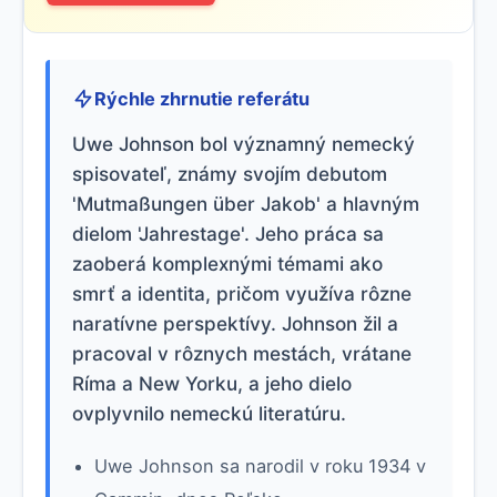
Rýchle zhrnutie referátu
Uwe Johnson bol významný nemecký
spisovateľ, známy svojím debutom
'Mutmaßungen über Jakob' a hlavným
dielom 'Jahrestage'. Jeho práca sa
zaoberá komplexnými témami ako
smrť a identita, pričom využíva rôzne
naratívne perspektívy. Johnson žil a
pracoval v rôznych mestách, vrátane
Ríma a New Yorku, a jeho dielo
ovplyvnilo nemeckú literatúru.
Uwe Johnson sa narodil v roku 1934 v