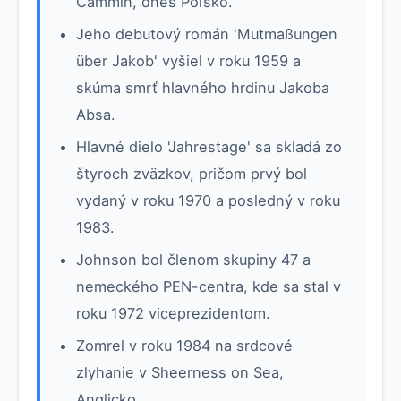
Cammin, dnes Poľsko.
Jeho debutový román 'Mutmaßungen
über Jakob' vyšiel v roku 1959 a
skúma smrť hlavného hrdinu Jakoba
Absa.
Hlavné dielo 'Jahrestage' sa skladá zo
štyroch zväzkov, pričom prvý bol
vydaný v roku 1970 a posledný v roku
1983.
Johnson bol členom skupiny 47 a
nemeckého PEN-centra, kde sa stal v
roku 1972 viceprezidentom.
Zomrel v roku 1984 na srdcové
zlyhanie v Sheerness on Sea,
Anglicko.