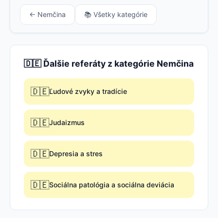
← Nemčina
📚 Všetky kategórie
🇩🇪 Ďalšie referáty z kategórie Nemčina
🇩🇪
Ľudové zvyky a tradície
🇩🇪
Judaizmus
🇩🇪
Depresia a stres
🇩🇪
Sociálna patológia a sociálna deviácia