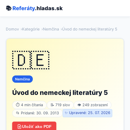
📚
Referáty
.hladas.sk
Domov
Kategórie
Nemčina
Úvod do nemeckej literatúry 5
🇩🇪
Nemčina
Úvod do nemeckej literatúry 5
⏱ 4 min čítania
📝 719 slov
👁 249 zobrazení
✨ Upravené: 25. 07. 2026
📂 Pridané: 30. 09. 2013
Uložiť ako PDF