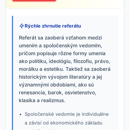
Rýchle zhrnutie referátu
Referát sa zaoberá vzťahom medzi
umením a spoločenským vedomím,
pričom popisuje rôzne formy umenia
ako politiku, ideológiu, filozofiu, právo,
morálku a estetiku. Taktiež sa zaoberá
historickým vývojom literatúry a jej
významnými obdobiami, ako sú
renesancia, barok, osvietenstvo,
klasika a realizmus.
Spoločenské vedomie je individuálne
a závisí od ekonomického základu