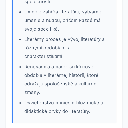
spoločnosti.
Umenie zahŕňa literatúru, výtvarné
umenie a hudbu, pričom každé má
svoje špecifiká.
Literárny proces je vývoj literatúry s
rôznymi obdobiami a
charakteristikami.
Renesancia a barok sú kľúčové
obdobia v literárnej histórii, ktoré
odrážajú spoločenské a kultúrne
zmeny.
Osvietenstvo prinieslo filozofické a
didaktické prvky do literatúry.