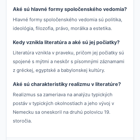
Aké sú hlavné formy spoločenského vedomia?
Hlavné formy spoločenského vedomia sú politika,
ideológia, filozofia, právo, morálka a estetika.
Kedy vznikla literatúra a aké sú jej počiatky?
Literatúra vznikla v praveku, pričom jej počiatky sú
spojené s mýtmi a neskôr s písomnými záznamami
z gréckej, egyptské a babylonskej kultúry.
Aké sú charakteristiky realizmu v literatúre?
Realizmus sa zameriava na analýzu typických
postáv v typických okolnostiach a jeho vývoj v
Nemecku sa oneskoril na druhú polovicu 19.
storočia.