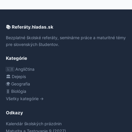
📚 Referáty.hladas.sk
Bezplatné školské referáty, seminárne práce a maturitné témy
pre slovenských študentov.
Kategórie
🇬🇧 Angličtina
🏛️ Dejepis
🌍 Geografia
🧬 Biológia
Všetky kategórie →
Odkazy
Kalendár školských prázdnin
Maturita a Testovanie 9 (2027)