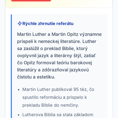
Rýchle zhrnutie referátu
Martin Luther a Martin Opitz významne
prispeli k nemeckej literatúre. Luther
sa zaslúžil o preklad Biblie, ktorý
ovplyvnil jazyk a literárny štýl, zatiaľ
čo Opitz formoval teóriu barokovej
literatúry a zdôrazňoval jazykovú
čistotu a estetiku.
Martin Luther publikoval 95 téz, čo
spustilo reformáciu a prispelo k
prekladu Biblie do nemčiny.
Lutherova Biblia sa stala základom