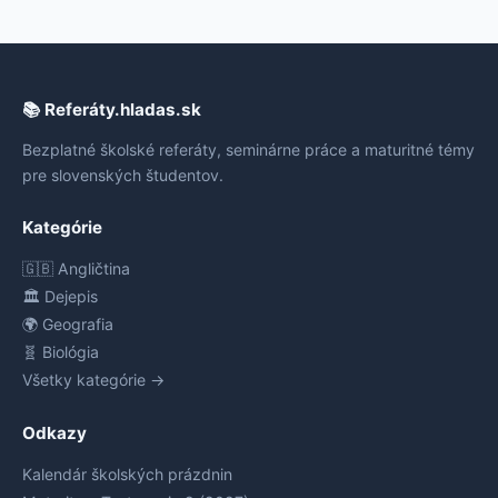
📚 Referáty.hladas.sk
Bezplatné školské referáty, seminárne práce a maturitné témy
pre slovenských študentov.
Kategórie
🇬🇧 Angličtina
🏛️ Dejepis
🌍 Geografia
🧬 Biológia
Všetky kategórie →
Odkazy
Kalendár školských prázdnin