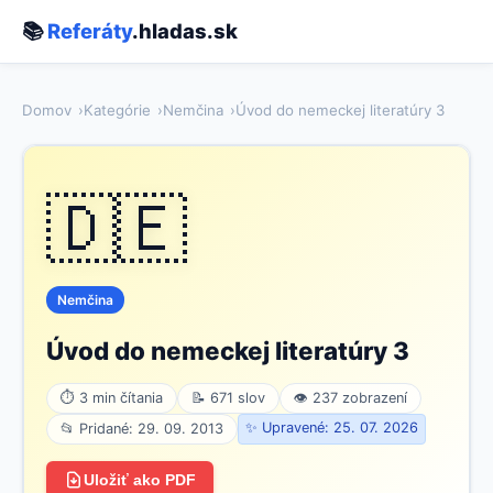
📚
Referáty
.hladas.sk
Domov
Kategórie
Nemčina
Úvod do nemeckej literatúry 3
🇩🇪
Nemčina
Úvod do nemeckej literatúry 3
⏱ 3 min čítania
📝 671 slov
👁 237 zobrazení
✨ Upravené: 25. 07. 2026
📂 Pridané: 29. 09. 2013
Uložiť ako PDF