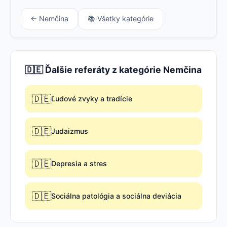
← Nemčina
📚 Všetky kategórie
🇩🇪 Ďalšie referáty z kategórie Nemčina
🇩🇪
Ľudové zvyky a tradície
🇩🇪
Judaizmus
🇩🇪
Depresia a stres
🇩🇪
Sociálna patológia a sociálna deviácia