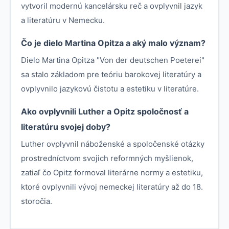
vytvoril modernú kancelársku reč a ovplyvnil jazyk
a literatúru v Nemecku.
Čo je dielo Martina Opitza a aký malo význam?
Dielo Martina Opitza "Von der deutschen Poeterei"
sa stalo základom pre teóriu barokovej literatúry a
ovplyvnilo jazykovú čistotu a estetiku v literatúre.
Ako ovplyvnili Luther a Opitz spoločnosť a
literatúru svojej doby?
Luther ovplyvnil náboženské a spoločenské otázky
prostredníctvom svojich reformných myšlienok,
zatiaľ čo Opitz formoval literárne normy a estetiku,
ktoré ovplyvnili vývoj nemeckej literatúry až do 18.
storočia.