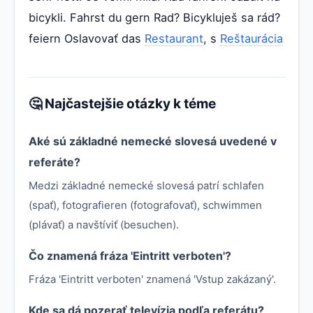
bicykli. Fahrst du gern Rad? Bicykluješ sa rád?
feiern Oslavovať das
Restaurant
, s
Reštaurácia
🤔 Najčastejšie otázky k téme
Aké sú základné nemecké slovesá uvedené v
referáte?
Medzi základné nemecké slovesá patrí schlafen
(spať), fotografieren (fotografovať), schwimmen
(plávať) a navštíviť (besuchen).
Čo znamená fráza 'Eintritt verboten'?
Fráza 'Eintritt verboten' znamená 'Vstup zakázaný'.
Kde sa dá pozerať televízia podľa referátu?