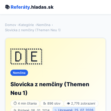
📚
Referáty
.hladas.sk
Domov
Kategórie
Nemčina
Slovicka z nemčiny (Themen Neu 1)
🇩🇪
Nemčina
Slovicka z nemčiny (Themen
Neu 1)
⏱ 4 min čítania
📝 896 slov
👁 2,776 zobrazení
✨ Upravené: 25. 07. 2026
📂 Pridané: 06. 01. 2014