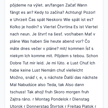
pôjdeme na výlet. an/fangen Začať Wann
fängt es an? Kedy to začína? Achtung! Pozor!
e Uhrzeit Čas spät Neskoro Wie spät ist es?
Koľko je hodín? s Viertel Čtvrtina Es ist Viertel
nach neun. Je štvrť na šesť. vor/haben Mať v
pláne Was haben Sie heute abend vor? Čo
máte dnes večer v pláne? mit/ kommen Ísť s
niekym Ich komme mit. Pôjdem s tebou. Schon
Dobre Tut mir leid. Je mi ľúto. e Lust Chuť Ich
habe keine Lust Nemám chuť vielleicht
Možno, snáď r, e, s nächste Ďalší das nächste
Mal Nabudúce also Teda, tak Also dann
tschuss! Tak ahoj! fruh Skoro morgen fruh
Zajtra ráno. r Montag Pondelok r Dienstag
Utorok r Donnerstag Štvrtok r Freitag Piatok r