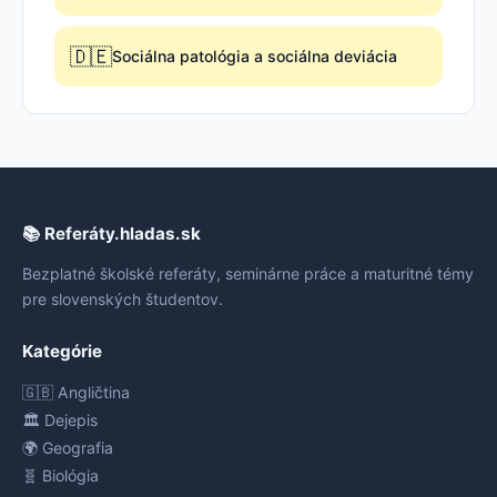
🇩🇪
Sociálna patológia a sociálna deviácia
📚 Referáty.hladas.sk
Bezplatné školské referáty, seminárne práce a maturitné témy
pre slovenských študentov.
Kategórie
🇬🇧 Angličtina
🏛️ Dejepis
🌍 Geografia
🧬 Biológia