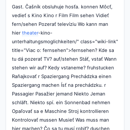
Gast. Čašník obsluhuje hosťa. konnen Môcť,
vedieť s Kino Kino r Film Film sehen Vidieť
fern/sehen Pozerať televíziu Wo kann man
hier
theater
-kino-
unterhaltungsmoglichkeiten/" class="wiki-link"
title="Viac o: fernsehen">fernsehen? Kde sa
tu dá pozerať TV? auf/stehen Stáť, vstať Wann
stehen wir auf? Kedy vstaneme? fruhstucken
Raňajkovať r Spaziergang Prechádzka einen
Spaziergang machen Ísť na prechádzku. r
Passagier Pasažier jemand Niekto Jeman
schläft. Niekto spí. ein Sonnenbad nehmen
Opaľovať sa e Maschine Stroj kontrollieren
Kontrolovať mussen Musieť Was muss man
hier machen? Čo sa tu musí robiť? duschen