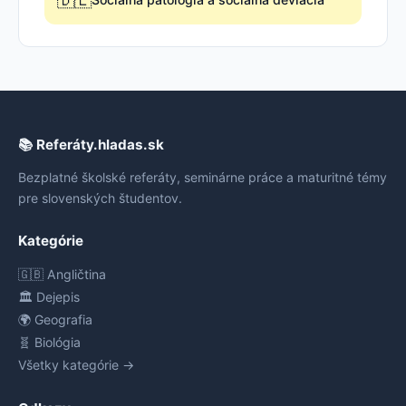
🇩🇪
📚 Referáty.hladas.sk
Bezplatné školské referáty, seminárne práce a maturitné témy
pre slovenských študentov.
Kategórie
🇬🇧 Angličtina
🏛️ Dejepis
🌍 Geografia
🧬 Biológia
Všetky kategórie →