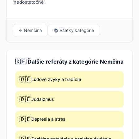
'nedostatočné'.
← Nemčina
📚 Všetky kategórie
🇩🇪 Ďalšie referáty z kategórie Nemčina
🇩🇪
Ľudové zvyky a tradície
🇩🇪
Judaizmus
🇩🇪
Depresia a stres
Sociálna patológia a sociálna deviácia