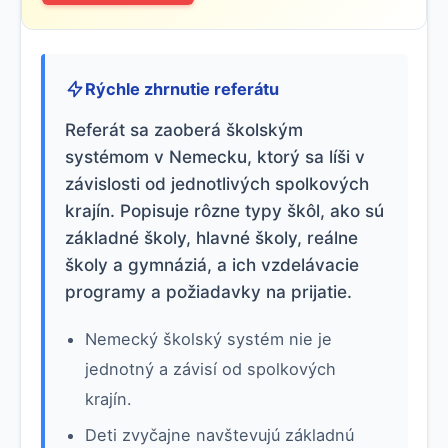
Rýchle zhrnutie referátu
Referát sa zaoberá školským
systémom v Nemecku, ktorý sa líši v
závislosti od jednotlivých spolkových
krajín. Popisuje rôzne typy škôl, ako sú
základné školy, hlavné školy, reálne
školy a gymnáziá, a ich vzdelávacie
programy a požiadavky na prijatie.
Nemecký školský systém nie je
jednotný a závisí od spolkových
krajín.
Deti zvyčajne navštevujú základnú