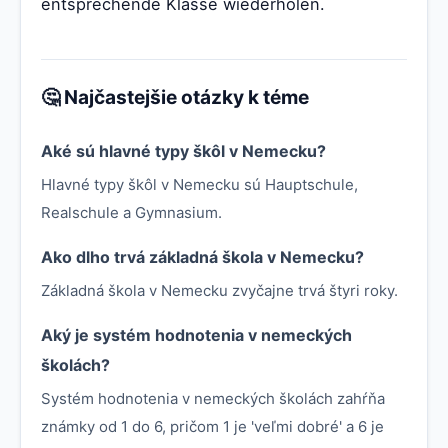
entsprechende Klasse wiederholen.
🤔 Najčastejšie otázky k téme
Aké sú hlavné typy škôl v Nemecku?
Hlavné typy škôl v Nemecku sú Hauptschule,
Realschule a Gymnasium.
Ako dlho trvá základná škola v Nemecku?
Základná škola v Nemecku zvyčajne trvá štyri roky.
Aký je systém hodnotenia v nemeckých
školách?
Systém hodnotenia v nemeckých školách zahŕňa
známky od 1 do 6, pričom 1 je 'veľmi dobré' a 6 je