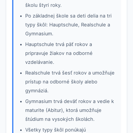
školu štyri roky.
Po základnej škole sa deti delia na tri
typy škôl: Hauptschule, Realschule a
Gymnasium.
Hauptschule trvá päť rokov a
pripravuje žiakov na odborné
vzdelávanie.
Realschule trvá šesť rokov a umožňuje
prístup na odborné školy alebo
gymnáziá.
Gymnasium trvá deväť rokov a vedie k
maturite (Abitur), ktorá umožňuje
štúdium na vysokých školách.
Všetky typy škôl ponúkajú