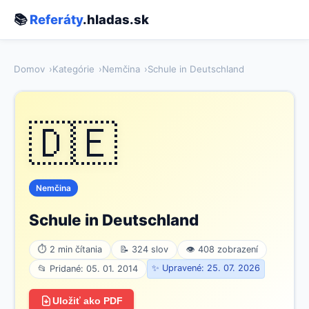
📚
Referáty
.hladas.sk
Domov
Kategórie
Nemčina
Schule in Deutschland
🇩🇪
Nemčina
Schule in Deutschland
⏱ 2 min čítania
📝 324 slov
👁 408 zobrazení
✨ Upravené: 25. 07. 2026
📂 Pridané: 05. 01. 2014
Uložiť ako PDF