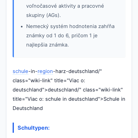
voľnočasové aktivity a pracovné
skupiny (AGs).
Nemecký systém hodnotenia zahŕňa
známky od 1 do 6, pričom 1 je
najlepšia známka.
schule
-in-
region
-harz-deutschland/"
class="wiki-link" title="Viac o:
deutschland">deutschland/" class="wiki-link"
title="Viac o: schule in deutschland">Schule in
Deutschland
Schultypen: