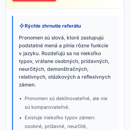
Rýchle zhrnutie referátu
Pronomen sú slová, ktoré zastupujú
podstatné mená a plnia rôzne funkcie
v jazyku. Rozdeľujú sa na niekoľko
typov, vrátane osobných, prídavných,
neurčitých, demonštračných,
relatívnych, otázkových a reflexívnych
zámen.
Pronomen sú deklinovateľné, ale nie
sú komparovateľné.
Existuje niekoľko typov zámen:
osobné, prídavné, neurčité,