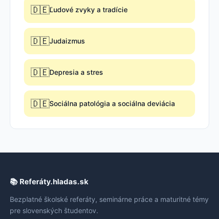
🇩🇪
Ľudové zvyky a tradície
🇩🇪
Judaizmus
🇩🇪
Depresia a stres
🇩🇪
Sociálna patológia a sociálna deviácia
📚 Referáty.hladas.sk
Bezplatné školské referáty, seminárne práce a maturitné témy
pre slovenských študentov.