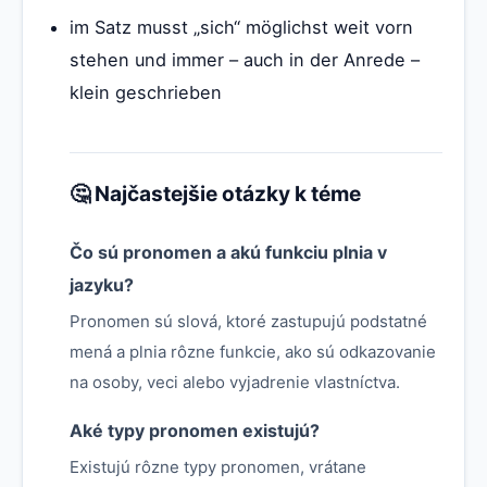
im Satz musst „sich“ möglichst weit vorn
stehen und immer – auch in der Anrede –
klein geschrieben
🤔 Najčastejšie otázky k téme
Čo sú pronomen a akú funkciu plnia v
jazyku?
Pronomen sú slová, ktoré zastupujú podstatné
mená a plnia rôzne funkcie, ako sú odkazovanie
na osoby, veci alebo vyjadrenie vlastníctva.
Aké typy pronomen existujú?
Existujú rôzne typy pronomen, vrátane