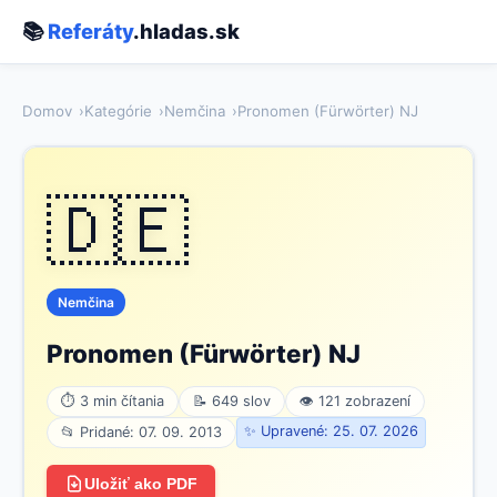
📚
Referáty
.hladas.sk
Domov
Kategórie
Nemčina
Pronomen (Fürwörter) NJ
🇩🇪
Nemčina
Pronomen (Fürwörter) NJ
⏱ 3 min čítania
📝 649 slov
👁 121 zobrazení
✨ Upravené: 25. 07. 2026
📂 Pridané: 07. 09. 2013
Uložiť ako PDF