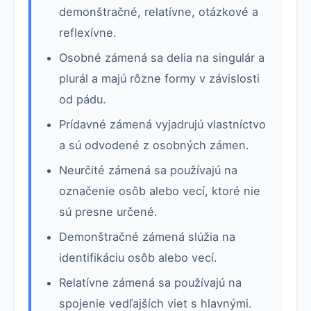
demonštračné, relatívne, otázkové a
reflexívne.
Osobné zámená sa delia na singulár a
plurál a majú rôzne formy v závislosti
od pádu.
Prídavné zámená vyjadrujú vlastníctvo
a sú odvodené z osobných zámen.
Neurčité zámená sa používajú na
označenie osôb alebo vecí, ktoré nie
sú presne určené.
Demonštračné zámená slúžia na
identifikáciu osôb alebo vecí.
Relatívne zámená sa používajú na
spojenie vedľajších viet s hlavnými.