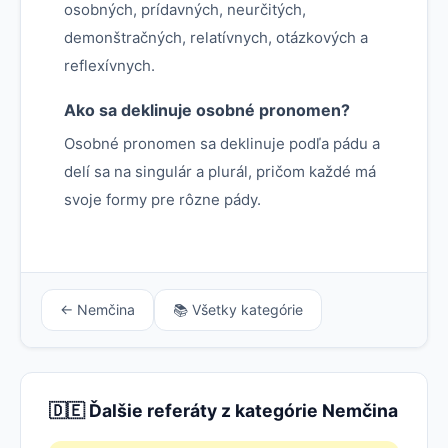
osobných, prídavných, neurčitých,
demonštračných, relatívnych, otázkových a
reflexívnych.
Ako sa deklinuje osobné pronomen?
Osobné pronomen sa deklinuje podľa pádu a
delí sa na singulár a plurál, pričom každé má
svoje formy pre rôzne pády.
← Nemčina
📚 Všetky kategórie
🇩🇪 Ďalšie referáty z kategórie Nemčina