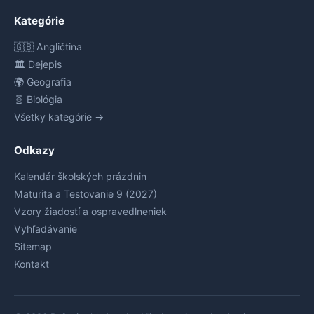
Kategórie
🇬🇧 Angličtina
🏛️ Dejepis
🌍 Geografia
🧬 Biológia
Všetky kategórie →
Odkazy
Kalendár školských prázdnin
Maturita a Testovanie 9 (2027)
Vzory žiadostí a ospravedlneniek
Vyhľadávanie
Sitemap
Kontakt