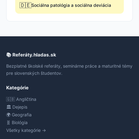
🇩🇪
Sociálna patológia a sociálna deviácia
📚 Referáty.hladas.sk
Bezplatné školské referáty, seminárne práce a maturitné témy
pre slovenských študentov.
Kategórie
🇬🇧 Angličtina
🏛️ Dejepis
🌍 Geografia
🧬 Biológia
Všetky kategórie →