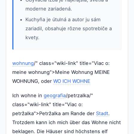
moderne zariadená.
Kuchyňa je útulná a autor ju sám
zariadil, obsahuje rôzne spotrebiče a
kvety.
wohnung
/" class="wiki-link" title="Viac o:
meine wohnung">Meine Wohnung MEINE
WOHNUNG, oder
WO ICH WOHNE
Ich wohne in
geografia
/petrzalka/"
class="wiki-link" title="Viac o:
petržalka">Petržalka am Rande der
Stadt
.
Trotzdem kann ich mich über das Wohne nicht
beklagen. Die Häuser sind höchstens elf