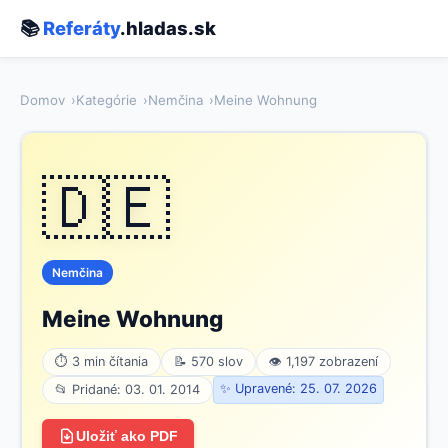
📚
Referáty
.hladas.sk
Domov
Kategórie
Nemčina
Meine Wohnung
🇩🇪
Nemčina
Meine Wohnung
⏱ 3 min čítania
📝 570 slov
👁 1,197 zobrazení
✨ Upravené: 25. 07. 2026
📂 Pridané: 03. 01. 2014
Uložiť ako PDF