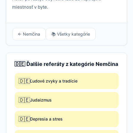
miestnosť v byte.
← Nemčina
📚 Všetky kategórie
🇩🇪 Ďalšie referáty z kategórie Nemčina
🇩🇪
Ľudové zvyky a tradície
🇩🇪
Judaizmus
🇩🇪
Depresia a stres