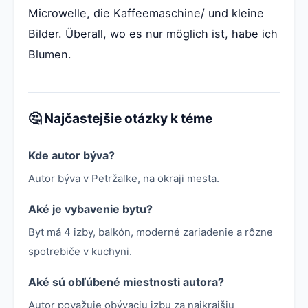
Microwelle, die Kaffeemaschine/ und kleine
Bilder. Überall, wo es nur möglich ist, habe ich
Blumen.
🤔 Najčastejšie otázky k téme
Kde autor býva?
Autor býva v Petržalke, na okraji mesta.
Aké je vybavenie bytu?
Byt má 4 izby, balkón, moderné zariadenie a rôzne
spotrebiče v kuchyni.
Aké sú obľúbené miestnosti autora?
Autor považuje obývaciu izbu za najkrajšiu