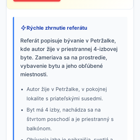
Rýchle zhrnutie referátu
Referát popisuje bývanie v Petržalke,
kde autor žije v priestrannej 4-izbovej
byte. Zameriava sa na prostredie,
vybavenie bytu a jeho obľúbené
miestnosti.
Autor žije v Petržalke, v pokojnej
lokalite s priateľskými susedmi.
Byt má 4 izby, nachádza sa na
štvrtom poschodí a je priestranný s
balkónom.
Obývacia izba je najkrajšia, svetlá a