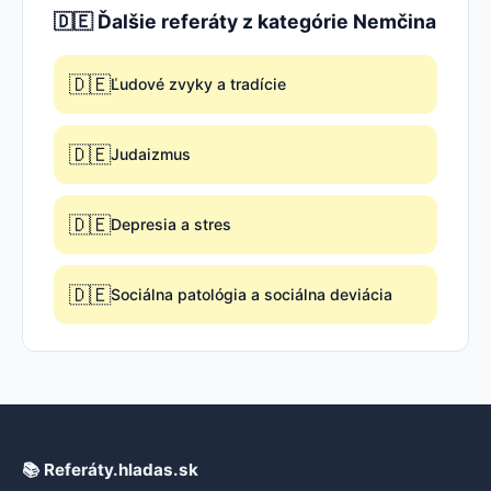
🇩🇪 Ďalšie referáty z kategórie Nemčina
🇩🇪
Ľudové zvyky a tradície
🇩🇪
Judaizmus
🇩🇪
Depresia a stres
🇩🇪
Sociálna patológia a sociálna deviácia
📚 Referáty.hladas.sk