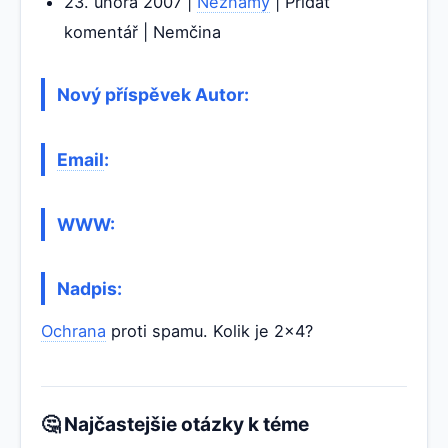
23. února 2007 |
Neznámý
| Přidat
komentář | Nemčina
Nový příspěvek Autor:
Email
:
WWW:
Nadpis:
Ochrana
proti spamu. Kolik je 2x4?
🤔 Najčastejšie otázky k téme