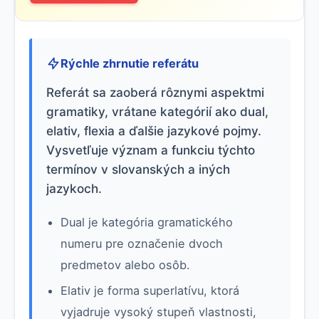
Rýchle zhrnutie referátu
Referát sa zaoberá rôznymi aspektmi
gramatiky, vrátane kategórií ako dual,
elativ, flexia a ďalšie jazykové pojmy.
Vysvetľuje význam a funkciu týchto
termínov v slovanských a iných
jazykoch.
Dual je kategória gramatického
numeru pre označenie dvoch
predmetov alebo osôb.
Elativ je forma superlatívu, ktorá
vyjadruje vysoký stupeň vlastnosti,