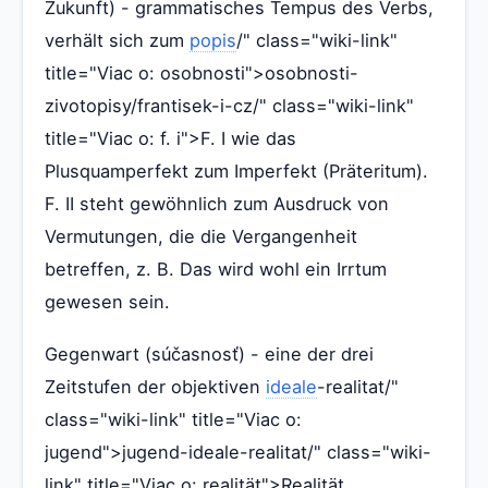
Zukunft) - grammatisches Tempus des Verbs,
verhält sich zum
popis
/" class="wiki-link"
title="Viac o: osobnosti">osobnosti-
zivotopisy/frantisek-i-cz/" class="wiki-link"
title="Viac o: f. i">F. I wie das
Plusquamperfekt zum Imperfekt (Präteritum).
F. II steht gewöhnlich zum Ausdruck von
Vermutungen, die die Vergangenheit
betreffen, z. B. Das wird wohl ein Irrtum
gewesen sein.
Gegenwart (súčasnosť) - eine der drei
Zeitstufen der objektiven
ideale
-realitat/"
class="wiki-link" title="Viac o:
jugend">jugend-ideale-realitat/" class="wiki-
link" title="Viac o: realität">Realität