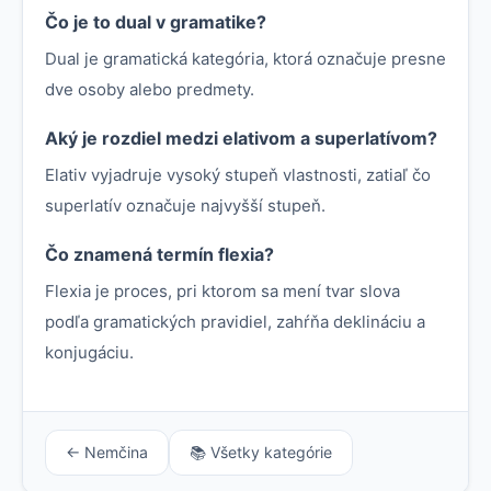
Čo je to dual v gramatike?
Dual je gramatická kategória, ktorá označuje presne
dve osoby alebo predmety.
Aký je rozdiel medzi elativom a superlatívom?
Elativ vyjadruje vysoký stupeň vlastnosti, zatiaľ čo
superlatív označuje najvyšší stupeň.
Čo znamená termín flexia?
Flexia je proces, pri ktorom sa mení tvar slova
podľa gramatických pravidiel, zahŕňa deklináciu a
konjugáciu.
← Nemčina
📚 Všetky kategórie