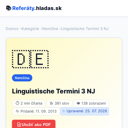
📚
Referáty
.hladas.sk
Domov
Kategórie
Nemčina
Linguistische Termini 3 NJ
🇩🇪
Nemčina
Linguistische Termini 3 NJ
⏱ 2 min čítania
📝 381 slov
👁 138 zobrazení
✨ Upravené: 25. 07. 2026
📂 Pridané: 11. 09. 2013
Uložiť ako PDF