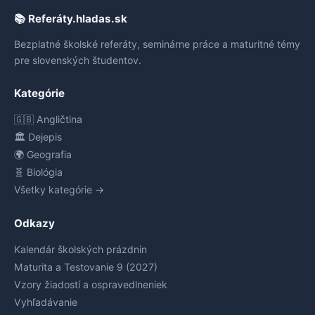
📚 Referáty.hladas.sk
Bezplatné školské referáty, seminárne práce a maturitné témy
pre slovenských študentov.
Kategórie
🇬🇧 Angličtina
🏛️ Dejepis
🌍 Geografia
🧬 Biológia
Všetky kategórie →
Odkazy
Kalendár školských prázdnin
Maturita a Testovanie 9 (2027)
Vzory žiadostí a ospravedlneniek
Vyhľadávanie