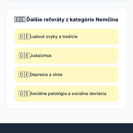
🇩🇪 Ďalšie referáty z kategórie Nemčina
🇩🇪
Ľudové zvyky a tradície
🇩🇪
Judaizmus
🇩🇪
Depresia a stres
🇩🇪
Sociálna patológia a sociálna deviácia