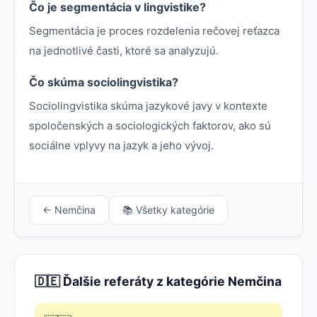
Čo je segmentácia v lingvistike?
Segmentácia je proces rozdelenia rečovej reťazca
na jednotlivé časti, ktoré sa analyzujú.
Čo skúma sociolingvistika?
Sociolingvistika skúma jazykové javy v kontexte
spoločenských a sociologických faktorov, ako sú
sociálne vplyvy na jazyk a jeho vývoj.
← Nemčina
📚 Všetky kategórie
🇩🇪 Ďalšie referáty z kategórie Nemčina