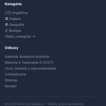
Kategórie
🇬🇧 Angličtina
🏛️ Dejepis
🌍 Geografia
🧬 Biológia
Všetky kategórie →
Odkazy
Kalendár školských prázdnin
Maturita a Testovanie 9 (2027)
Vzory žiadostí a ospravedlneniek
Vyhľadávanie
Sitemap
Kontakt
© 2026 Referáty.hladas.sk – Všetky práva vyhradené