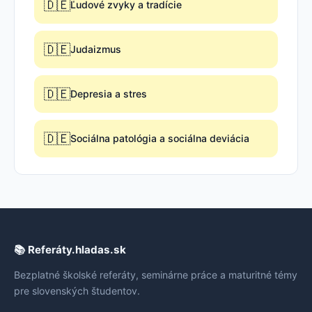
🇩🇪
Ľudové zvyky a tradície
🇩🇪
Judaizmus
🇩🇪
Depresia a stres
🇩🇪
Sociálna patológia a sociálna deviácia
📚 Referáty.hladas.sk
Bezplatné školské referáty, seminárne práce a maturitné témy
pre slovenských študentov.