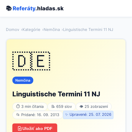
📚
Referáty
.hladas.sk
Domov
Kategórie
Nemčina
Linguistische Termini 11 NJ
🇩🇪
Nemčina
Linguistische Termini 11 NJ
⏱ 3 min čítania
📝 659 slov
👁 25 zobrazení
✨ Upravené: 25. 07. 2026
📂 Pridané: 16. 09. 2013
Uložiť ako PDF