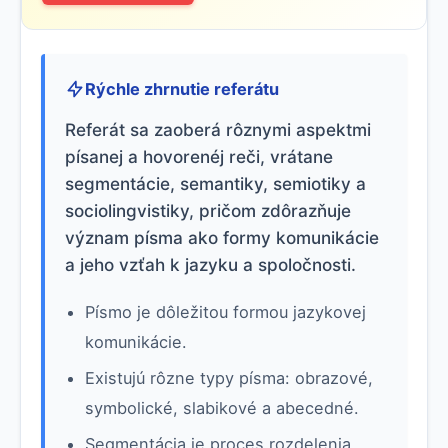
Rýchle zhrnutie referátu
Referát sa zaoberá rôznymi aspektmi
písanej a hovorenéj reči, vrátane
segmentácie, semantiky, semiotiky a
sociolingvistiky, pričom zdôrazňuje
význam písma ako formy komunikácie
a jeho vzťah k jazyku a spoločnosti.
Písmo je dôležitou formou jazykovej
komunikácie.
Existujú rôzne typy písma: obrazové,
symbolické, slabikové a abecedné.
Segmentácia je proces rozdelenia