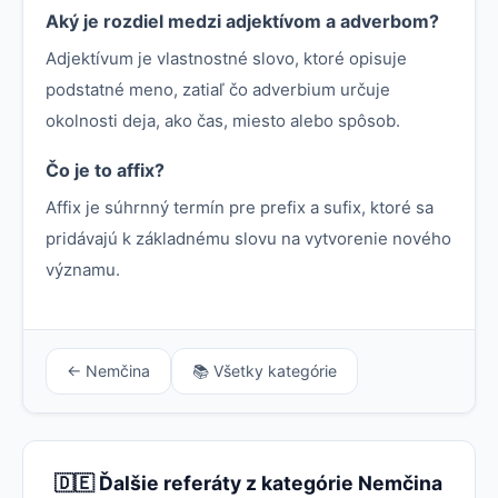
Aký je rozdiel medzi adjektívom a adverbom?
Adjektívum je vlastnostné slovo, ktoré opisuje
podstatné meno, zatiaľ čo adverbium určuje
okolnosti deja, ako čas, miesto alebo spôsob.
Čo je to affix?
Affix je súhrnný termín pre prefix a sufix, ktoré sa
pridávajú k základnému slovu na vytvorenie nového
významu.
← Nemčina
📚 Všetky kategórie
🇩🇪 Ďalšie referáty z kategórie Nemčina