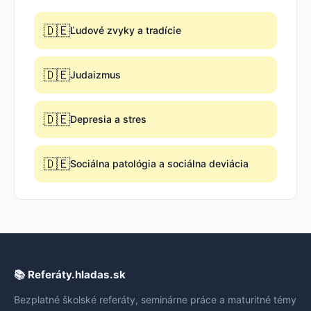
🇩🇪
Ľudové zvyky a tradície
🇩🇪
Judaizmus
🇩🇪
Depresia a stres
🇩🇪
Sociálna patológia a sociálna deviácia
📚 Referáty.hladas.sk
Bezplatné školské referáty, seminárne práce a maturitné témy