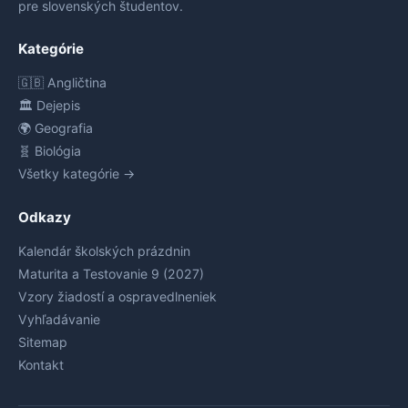
pre slovenských študentov.
Kategórie
🇬🇧 Angličtina
🏛️ Dejepis
🌍 Geografia
🧬 Biológia
Všetky kategórie →
Odkazy
Kalendár školských prázdnin
Maturita a Testovanie 9 (2027)
Vzory žiadostí a ospravedlneniek
Vyhľadávanie
Sitemap
Kontakt