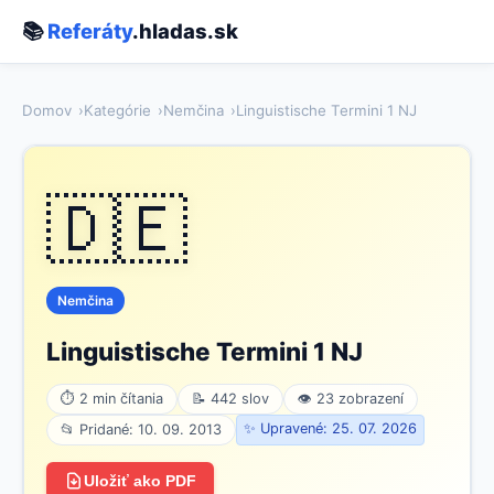
📚
Referáty
.hladas.sk
Domov
Kategórie
Nemčina
Linguistische Termini 1 NJ
🇩🇪
Nemčina
Linguistische Termini 1 NJ
⏱ 2 min čítania
📝 442 slov
👁 23 zobrazení
✨ Upravené: 25. 07. 2026
📂 Pridané: 10. 09. 2013
Uložiť ako PDF