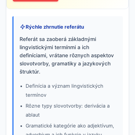
Rýchle zhrnutie referátu
Referát sa zaoberá základnými
lingvistickými termínmi a ich
definíciami, vrátane rôznych aspektov
slovotvorby, gramatiky a jazykových
štruktúr.
Definícia a význam lingvistických
termínov
Rôzne typy slovotvorby: derivácia a
ablaut
Gramatické kategórie ako adjektívum,
adverbium a ich funkcie v jazyku