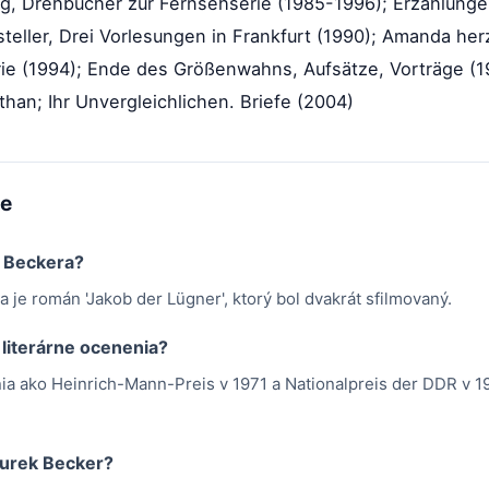
rg, Drehbücher zur Fernsehserie (1985-1996); Erzählunge
teller, Drei Vorlesungen in Frankfurt (1990); Amanda herz
ie (1994); Ende des Größenwahns, Aufsätze, Vorträge (1
han; Ihr Unvergleichlichen. Briefe (2004)
me
a Beckera?
je román 'Jakob der Lügner', ktorý bol dvakrát sfilmovaný.
 literárne ocenenia?
nia ako Heinrich-Mann-Preis v 1971 a Nationalpreis der DDR v 19
 Jurek Becker?