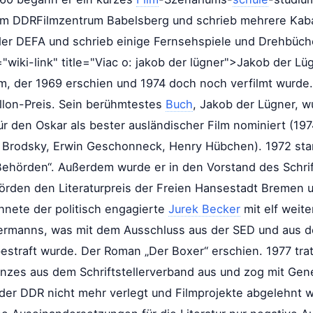
 im DDRFilmzentrum Babelsberg und schrieb mehrere Kaba
der DEFA und schrieb einige Fernsehspiele und Drehbüch
="wiki-link" title="Viac o: jakob der lügner">Jakob der L
, der 1969 erschien und 1974 doch noch verfilmt wurde. 
llon-Preis. Sein berühmtestes
Buch
, Jakob der Lügner, w
ür den Oskar als bester ausländischer Film nominiert (19
il Brodsky, Erwin Geschonneck, Henry Hübchen). 1972 star
Behörden“. Außerdem wurde er in den Vorstand des Schrif
ehörden den Literaturpreis der Freien Hansestadt Bremen 
chnete der politisch engagierte
Jurek Becker
mit elf weite
ermanns, was mit dem Ausschluss aus der SED und aus 
bestraft wurde. Der Roman „Der Boxer“ erschien. 1977 tra
nzes aus dem Schriftstellerverband aus und zog mit G
der DDR nicht mehr verlegt und Filmprojekte abgelehnt 