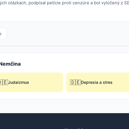
ých otázkach, podpísal petície proti cenzúre a bol vylúčený z S
e
e Nemčina
🇪
🇩🇪
Judaizmus
Depresia a stres