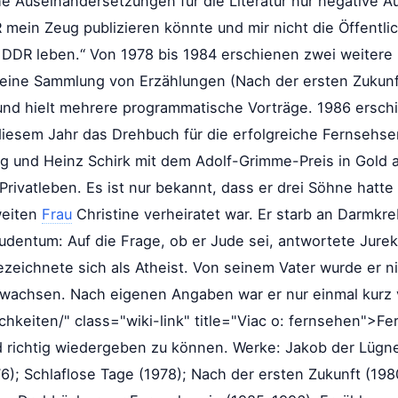
he Auseinandersetzungen für die Literatur nur negative 
R mein Zeug publizieren könnte und mir nicht die Öffent
 DDR leben.“ Von 1978 bis 1984 erschienen zwei weitere
eine Sammlung von Erzählungen (Nach der ersten Zukunf
 und hielt mehrere programmatische Vorträge. 1986 ersch
iesem Jahr das Drehbuch für die erfolgreiche Fernsehseri
 und Heinz Schirk mit dem Adolf-Grimme-Preis in Gold 
rivatleben. Es ist nur bekannt, dass er drei Söhne hatte
weiten
Frau
Christine verheiratet war. Er starb an Darmkre
dentum: Auf die Frage, ob er Jude sei, antwortete Jure
ezeichnete sich als Atheist. Von seinem Vater wurde er 
gewachsen. Nach eigenen Angaben war er nur einmal kurz 
chkeiten/" class="wiki-link" title="Viac o: fernsehen">F
 richtig wiedergeben zu können. Werke: Jakob der Lügner
); Schlaflose Tage (1978); Nach der ersten Zukunft (1980