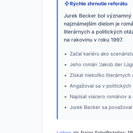
Rýchle zhrnutie referátu
Jurek Becker bol významný n
najznámejším dielom je romá
literárnych a politických o
na rakovinu v roku 1997.
Začal kariéru ako scenáris
Jeho román 'Jakob der Lüg
Získal niekoľko literárnyc
Angažoval sa v politických 
Napísal viacero románov a s
Jurek Becker sa považoval z
Leben
als freier Schriftsteller: