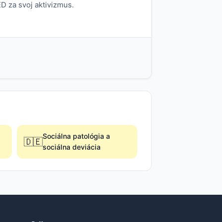
ED za svoj aktivizmus.
Sociálna patológia a
🇩🇪
sociálna deviácia