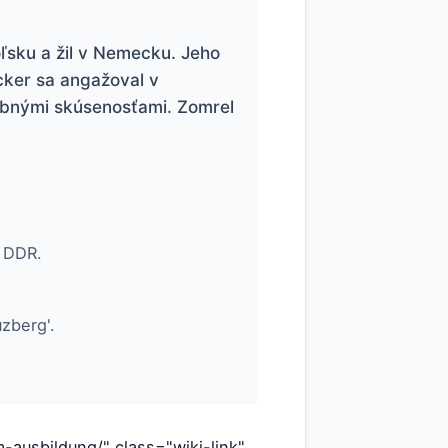
ľsku a žil v Nemecku. Jeho
cker sa angažoval v
sobnými skúsenosťami. Zomrel
r DDR.
zberg'.
-ausbildung/" class="wiki-link"