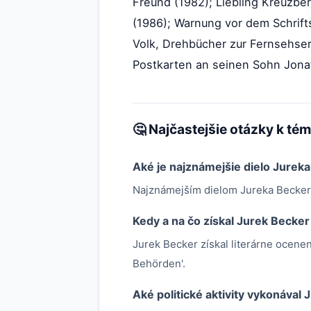
Freund (1982); Liebling Kreuzbe
(1986); Warnung vor dem Schrifts
Volk, Drehbücher zur Fernsehser
Postkarten an seinen Sohn Jonat
🤔 Najčastejšie otázky k té
Aké je najznámejšie dielo Jurek
Najznámejším dielom Jureka Beckera 
Kedy a na čo získal Jurek Becker
Jurek Becker získal literárne ocene
Behörden'.
Aké politické aktivity vykonával