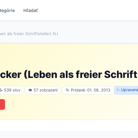
tegórie
Hľadať
n als freier Schriftsteller) NJ
cker (Leben als freier Schrift
✨ Upravené
📝 539 slov
👁 57 zobrazení
📂 Pridané: 01. 08. 2013