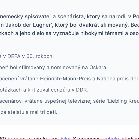
emecký spisovateľ a scenárista, ktorý sa narodil v Po
n 'Jakob der Lügner', ktorý bol dvakrát sfilmovaný. Be
tázkach a jeho dielo sa vyznačuje hlbokými témami a o
ta v DEFA v 60. rokoch.
ner' bol sfilmovaný a nominovaný na Oskara.
h ocenení vrátane Heinrich-Mann-Preis a Nationalpreis de
otázkach a kritizoval cenzúru v DDR.
cenárov, vrátane úspešnej televíznej série 'Liebling Kreu
a ateistu a mal tri deti.
 1960 begann er ein kurzes
Film
-Szenariums-
schule
-studium