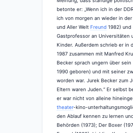
Meinung, dass ständige politisc
betonte er: „Wenn ich in der DD
ich von morgen an wieder in der
und Aller Welt
Freund
1982) und 
Gastprofessor an Universitäten
Kinder. Außerdem schrieb er in d
1987 zusammen mit Manfred Krug
Becker sprach ungern über sein P
1990 geboren) und mit seiner z
worden war. Jurek Becker zum Ju
Eltern waren Juden.“ Er selbst b
er war nicht von alleine hinein
theater
-kino-unterhaltungsmogli
den Ablauf kennen zu lernen und
Behörden (1973); Der Boxer (1976