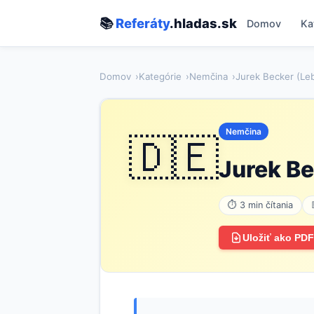
📚
Referáty
.hladas.sk
Domov
Ka
Domov
Kategórie
Nemčina
Jurek Becker (Lebe
Nemčina
🇩🇪
Jurek Be
⏱ 3 min čítania
Uložiť ako PDF