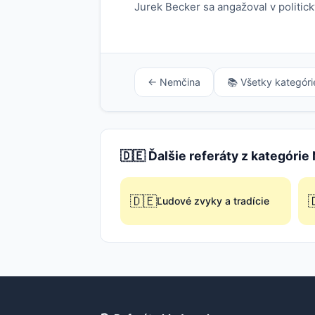
Jurek Becker sa angažoval v politick
← Nemčina
📚 Všetky kategóri
🇩🇪 Ďalšie referáty z kategóri
🇩🇪

Ľudové zvyky a tradície