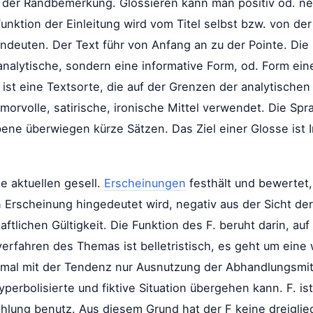
t der Randbemerkung. Glossieren kann man positiv od. ne
 Funktion der Einleitung wird vom Titel selbst bzw. von de
deuten. Der Text führ von Anfang an zu der Pointe. Die G
nalytische, sondern eine informative Form, od. Form ein
ist eine Textsorte, die auf der Grenzen der analytischen u
orvolle, satirische, ironische Mittel verwendet. Die Sprac
bene überwiegen kürze Sätzen. Das Ziel einer Glosse ist 
ie aktuellen gesell.
Erscheinungen
festhält und bewertet,
Erscheinung hingedeutet wird, negativ aus der Sicht der
haftlichen Gültigkeit. Die Funktion des F. beruht darin, 
rfahren des Themas ist belletristisch, es geht um eine w
mal mit der Tendenz nur Ausnutzung der Abhandlungsmitte
rbolisierte und fiktive Situation übergehen kann. F. ist 
hlung benutz. Aus diesem Grund hat der F keine dreigliedr