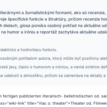
iterárnymi a žurnalistickými formami, ako sú recenzia, g
je špecifické funkcie a štruktúry, pričom recenzia hod
h dielach, glosa ponúka osobný pohľad na aktuálne udal
na humor a iróniu a reportáž zachytáva aktuálne udal
daktickú a hodnotiacu funkciu.
 osobným pohľadom autora, ktorý môže byť pozitívny ale
nské javy, často s humorom a iróniou, a nemá striktne def
e udalosti a atmosféru, pričom sa zameriava na detaily a 
fertigen publizierten literarisch- belletristischen od. s
s="wiki-link" title="Viac o: theater">Theater od. Filmwerk