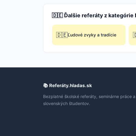
🇩🇪 Ďalšie referáty z kategóri
🇩🇪

Ľudové zvyky a tradície
📚 Referáty.hladas.sk
Bezplatné školské referáty, seminárne práce a
slovenských študentov.