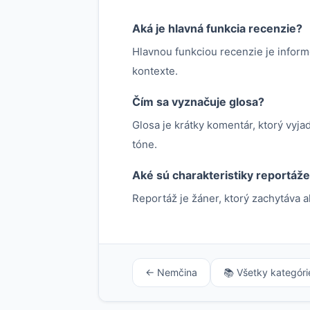
Aká je hlavná funkcia recenzie?
Hlavnou funkciou recenzie je inform
kontexte.
Čím sa vyznačuje glosa?
Glosa je krátky komentár, ktorý vyj
tóne.
Aké sú charakteristiky reportáž
Reportáž je žáner, ktorý zachytáva a
← Nemčina
📚 Všetky kategóri