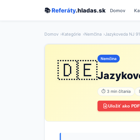
📚
Referáty
.hladas.sk
Domov
Ka
Domov
Kategórie
Nemčina
Jazykoveda NJ 91
Nemčina
🇩🇪
Jazykov
⏱ 3 min čítania
Uložiť ako PDF