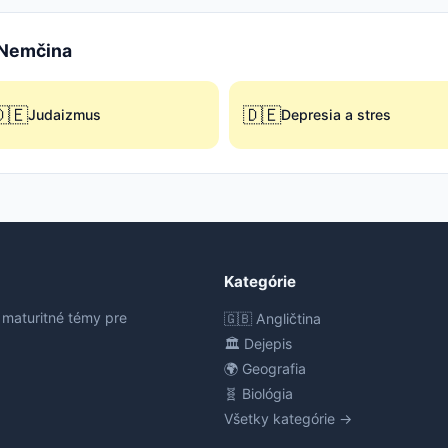
e Nemčina
🇪
🇩🇪
Judaizmus
Depresia a stres
Kategórie
 maturitné témy pre
🇬🇧 Angličtina
🏛️ Dejepis
🌍 Geografia
🧬 Biológia
Všetky kategórie →