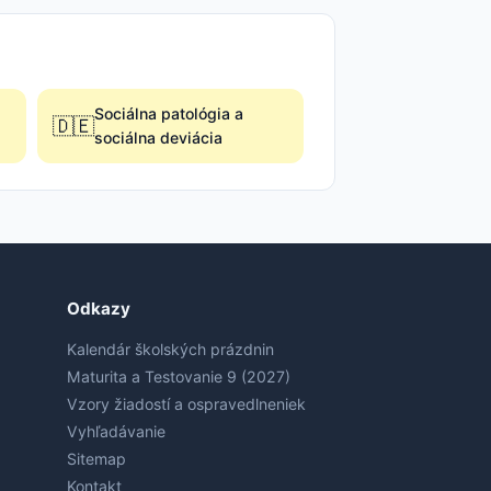
Sociálna patológia a
🇩🇪
sociálna deviácia
Odkazy
Kalendár školských prázdnin
Maturita a Testovanie 9 (2027)
Vzory žiadostí a ospravedlneniek
Vyhľadávanie
Sitemap
Kontakt