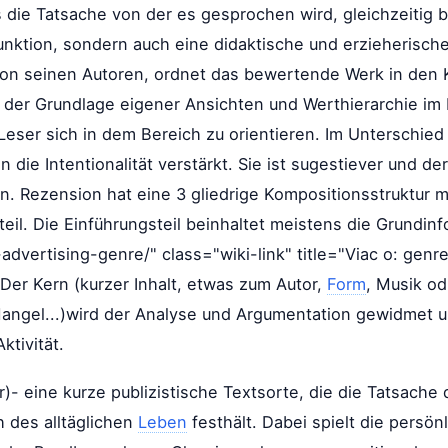
ss die Tatsache von der es gesprochen wird, gleichzeitig 
Funktion, sondern auch eine didaktische und erzieherisc
on seinen Autoren, ordnet das bewertende Werk in den Ko
uf der Grundlage eigener Ansichten und Werthierarchie 
m Leser sich in dem Bereich zu orientieren. Im Unterschied
n die Intentionalität verstärkt. Sie ist sugestiever und 
. Rezension hat eine 3 gliedrige Kompositionsstruktur m
l. Die Einführungsteil beinhaltet meistens die Grundinfo
advertising-genre/" class="wiki-link" title="Viac o: genr
er Kern (kurzer Inhalt, etwas zum Autor,
Form
, Musik od
Mangel...)wird der Analyse und Argumentation gewidmet 
tivität.
- eine kurze publizistische Textsorte, die die Tatsache d
h des alltäglichen
Leben
festhält. Dabei spielt die persön