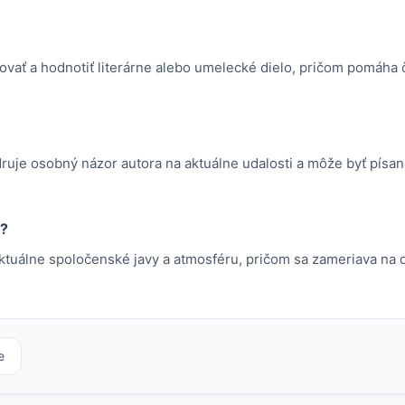
ovať a hodnotiť literárne alebo umelecké dielo, pričom pomáha 
adruje osobný názor autora na aktuálne udalosti a môže byť pís
e?
ktuálne spoločenské javy a atmosféru, pričom sa zameriava na de
e