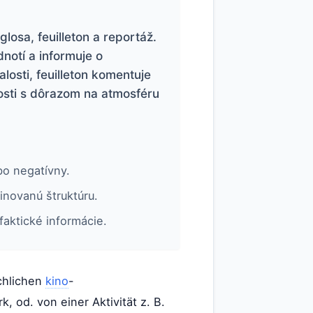
losa, feuilleton a reportáž.
notí a informuje o
osti, feuilleton komentuje
osti s dôrazom na atmosféru
bo negatívny.
inovanú štruktúru.
faktické informácie.
achlichen
kino
-
, od. von einer Aktivität z. B.