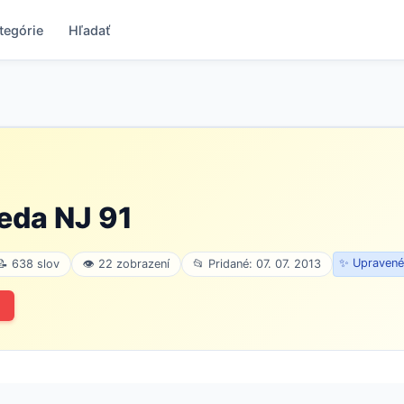
tegórie
Hľadať
eda NJ 91
✨ Upravené:
📝 638 slov
👁 22 zobrazení
📂 Pridané: 07. 07. 2013