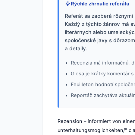
Rýchle zhrnutie referátu
Referát sa zaoberá rôznymi l
Každý z týchto žánrov má svo
literárnych alebo umeleckýc
spoločenské javy s dôrazom 
a detaily.
Recenzia má informačnú, di
Glosa je krátky komentár s
Feuilleton hodnotí spoloče
Reportáž zachytáva aktuáln
Rezension – informiert von einem 
unterhaltungsmoglichkeiten/" clas