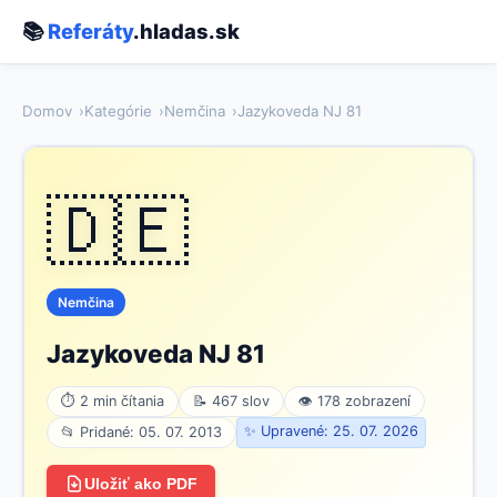
📚
Referáty
.hladas.sk
Domov
Kategórie
Nemčina
Jazykoveda NJ 81
🇩🇪
Nemčina
Jazykoveda NJ 81
⏱ 2 min čítania
📝 467 slov
👁 178 zobrazení
✨ Upravené: 25. 07. 2026
📂 Pridané: 05. 07. 2013
Uložiť ako PDF