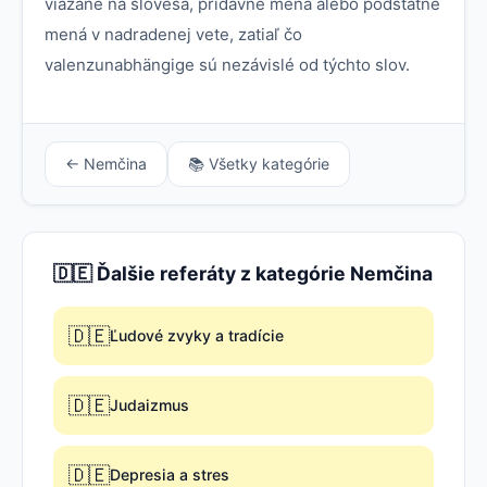
viazané na slovesá, prídavné mená alebo podstatné
mená v nadradenej vete, zatiaľ čo
valenzunabhängige sú nezávislé od týchto slov.
← Nemčina
📚 Všetky kategórie
🇩🇪 Ďalšie referáty z kategórie Nemčina
🇩🇪
Ľudové zvyky a tradície
🇩🇪
Judaizmus
🇩🇪
Depresia a stres