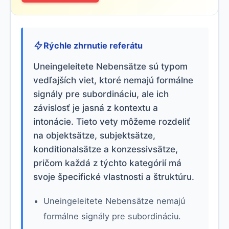
Rýchle zhrnutie referátu
Uneingeleitete Nebensätze sú typom
vedľajších viet, ktoré nemajú formálne
signály pre subordináciu, ale ich
závislosť je jasná z kontextu a
intonácie. Tieto vety môžeme rozdeliť
na objektsätze, subjektsätze,
konditionalsätze a konzessivsätze,
pričom každá z týchto kategórií má
svoje špecifické vlastnosti a štruktúru.
Uneingeleitete Nebensätze nemajú
formálne signály pre subordináciu.