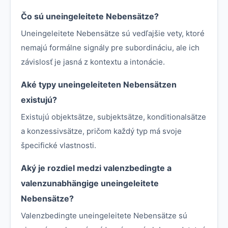
Čo sú uneingeleitete Nebensätze?
Uneingeleitete Nebensätze sú vedľajšie vety, ktoré
nemajú formálne signály pre subordináciu, ale ich
závislosť je jasná z kontextu a intonácie.
Aké typy uneingeleiteten Nebensätzen
existujú?
Existujú objektsätze, subjektsätze, konditionalsätze
a konzessivsätze, pričom každý typ má svoje
špecifické vlastnosti.
Aký je rozdiel medzi valenzbedingte a
valenzunabhängige uneingeleitete
Nebensätze?
Valenzbedingte uneingeleitete Nebensätze sú