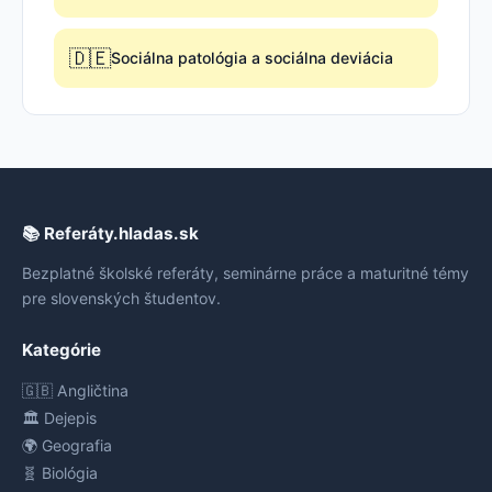
🇩🇪
Sociálna patológia a sociálna deviácia
📚 Referáty.hladas.sk
Bezplatné školské referáty, seminárne práce a maturitné témy
pre slovenských študentov.
Kategórie
🇬🇧 Angličtina
🏛️ Dejepis
🌍 Geografia
🧬 Biológia