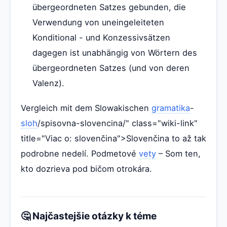
übergeordneten Satzes gebunden, die
Verwendung von uneingeleiteten
Konditional - und Konzessivsätzen
dagegen ist unabhängig von Wörtern des
übergeordneten Satzes (und von deren
Valenz).
Vergleich mit dem Slowakischen
gramatika
-
sloh
/spisovna-slovencina/" class="wiki-link"
title="Viac o: slovenčina">Slovenčina to až tak
podrobne nedelí. Podmetové
vety
– Som ten,
kto dozrieva pod bičom otrokára.
🤔 Najčastejšie otázky k téme