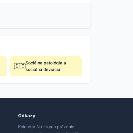
Sociálna patológia a
🇩🇪
sociálna deviácia
Odkazy
Kalendár školských prázdnin