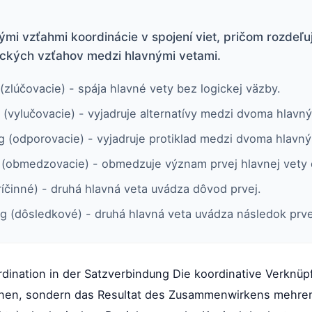
mi vzťahmi koordinácie v spojení viet, pričom rozdeľuj
ických vzťahov medzi hlavnými vetami.
(zlúčovacie) - spája hlavné vety bez logickej väzby.
 (vylučovacie) - vyjadruje alternatívy medzi dvoma hlavn
 (odporovacie) - vyjadruje protiklad medzi dvoma hlavný
g (obmedzovacie) - obmedzuje význam prvej hlavnej vety 
íčinné) - druhá hlavná veta uvádza dôvod prvej.
g (dôsledkové) - druhá hlavná veta uvádza následok prve
dination in der Satzverbindung Die koordinative Verknüpf
ionen, sondern das Resultat des Zusammenwirkens mehrer