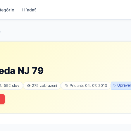
tegórie
Hľadať
9
eda NJ 79
✨ Upraven
📝 592 slov
👁 275 zobrazení
📂 Pridané: 04. 07. 2013