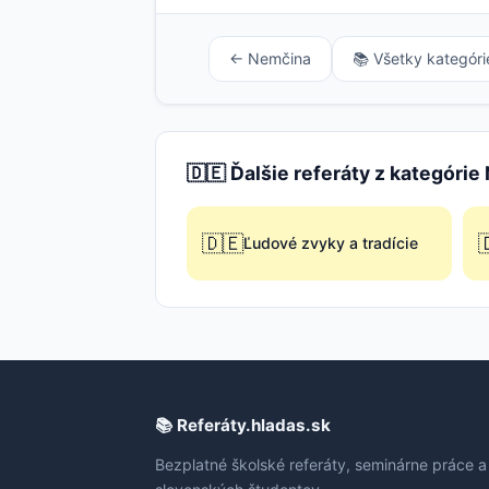
← Nemčina
📚 Všetky kategóri
🇩🇪 Ďalšie referáty z kategóri
🇩🇪

Ľudové zvyky a tradície
📚 Referáty.hladas.sk
Bezplatné školské referáty, seminárne práce a