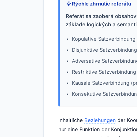
Rýchle zhrnutie referátu
Referát sa zaoberá obsahový
základe logických a semant
Kopulative Satzverbindung 
Disjunktive Satzverbindung
Adversative Satzverbindung
Restriktive Satzverbindun
Kausale Satzverbindung (pr
Konsekutive Satzverbindun
Inhaltliche
Beziehungen
der Koor
nur eine Funktion der Konjunkt