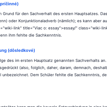
príčinné)
n Grund für den Sachverhalt des ersten Hauptsatzes. Das
denn) oder Konjunktionaladverb (nämlich); es kann aber a
s="wiki-link" title="Viac o: essay">essay/" class="wiki-link
enn ihm fehlte die Sachkenntnis.
ung (dôsledkové)
olge des im ersten Hauptsatz genannten Sachverhalts an.
sgedrückt (also, folglich, daher, daram, demnach, deshal
al unbezeichnet. Dem Schüler fehlte die Sachkenntnis, d
uptsätze kann man die kausale Satzverbindung in eine k