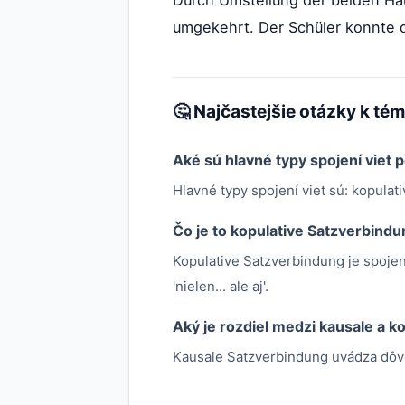
umgekehrt. Der Schüler konnte d
🤔 Najčastejšie otázky k té
Aké sú hlavné typy spojení viet
Hlavné typy spojení viet sú: kopulati
Čo je to kopulative Satzverbind
Kopulative Satzverbindung je spojeni
'nielen... ale aj'.
Aký je rozdiel medzi kausale a 
Kausale Satzverbindung uvádza dôvod