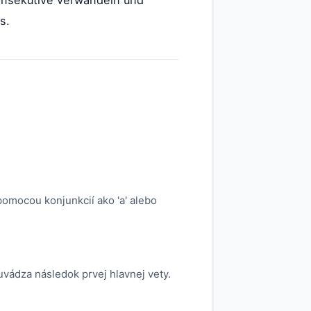
s.
 pomocou konjunkcií ako 'a' alebo
vádza následok prvej hlavnej vety.