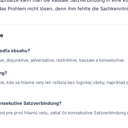
as Prohlem nicht lösen, denn ihm fehlte die Sachkenntni
me
 podľa obsahu?
ve, disjunktive, adversative, restriktive, kausale a konsekutive.
ung?
e, kde sa hlavné vety len reťazia bez logickej väzby, napríklad
konsekutive Satzverbindung?
 pre prvú hlavnú vetu, zatiaľ čo konsekutive Satzverbindung u