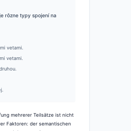
e rôzne typy spojení na
ými vetami.
mi vetami.
druhou.
j.
ung mehrerer Teilsätze ist nicht
er Faktoren: der semantischen