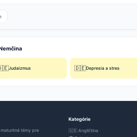
e
e Nemčina
🇪
🇩🇪
Judaizmus
Depresia a stres
Kategórie
 maturitné témy pre
🇬🇧 Angličtina