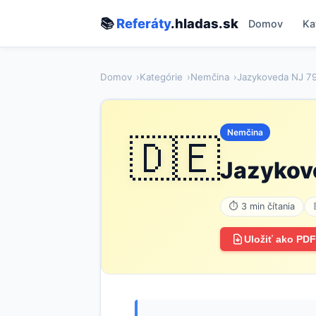
📚
Referáty
.hladas.sk
Domov
Ka
Domov
Kategórie
Nemčina
Jazykoveda NJ 7
Nemčina
🇩🇪
Jazykov
⏱ 3 min čítania
Uložiť ako PDF