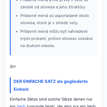
závislé od slovesa a jeho štruktúry.
Prídavné mená sú usporiadané okolo
slovesa, ktoré je v strede vety.
Prídavné mená môžu byť nahradené
inými prvkami, pričom sloveso zostáva
na druhom mieste.
/p>
DER EINFACHE SATZ als gegliederte
Einheit:
Einfache Sätze sind solche Sätze denen nur
ein
Verb
zugrunde liegt(, die also nur ein Verb