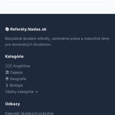
📚 Referáty.hladas.sk
Bezplatné školské referáty, seminárne práce a maturitné témy
pre slovenských študentov.
Kategórie
🇬🇧 Angličtina
🏛️ Dejepis
🌍 Geografia
🧬 Biológia
Všetky kategórie →
Odkazy
Kalendár školských prázdnin