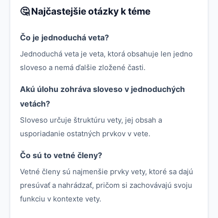
🤔 Najčastejšie otázky k téme
Čo je jednoduchá veta?
Jednoduchá veta je veta, ktorá obsahuje len jedno
sloveso a nemá ďalšie zložené časti.
Akú úlohu zohráva sloveso v jednoduchých
vetách?
Sloveso určuje štruktúru vety, jej obsah a
usporiadanie ostatných prvkov v vete.
Čo sú to vetné členy?
Vetné členy sú najmenšie prvky vety, ktoré sa dajú
presúvať a nahrádzať, pričom si zachovávajú svoju
funkciu v kontexte vety.