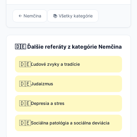
← Nemčina
📚 Všetky kategórie
🇩🇪 Ďalšie referáty z kategórie Nemčina
🇩🇪
Ľudové zvyky a tradície
🇩🇪
Judaizmus
🇩🇪
Depresia a stres
🇩🇪
Sociálna patológia a sociálna deviácia