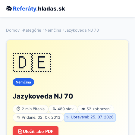
📚
Referáty
.hladas.sk
Domov
Kategórie
Nemčina
Jazykoveda NJ 70
🇩🇪
Nemčina
Jazykoveda NJ 70
⏱ 2 min čítania
📝 489 slov
👁 52 zobrazení
✨ Upravené: 25. 07. 2026
📂 Pridané: 02. 07. 2013
Uložiť ako PDF