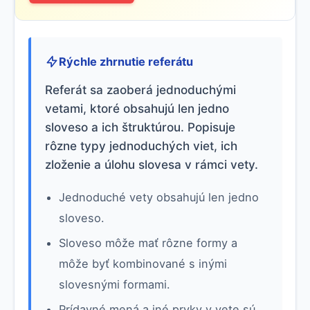
Rýchle zhrnutie referátu
Referát sa zaoberá jednoduchými
vetami, ktoré obsahujú len jedno
sloveso a ich štruktúrou. Popisuje
rôzne typy jednoduchých viet, ich
zloženie a úlohu slovesa v rámci vety.
Jednoduché vety obsahujú len jedno
sloveso.
Sloveso môže mať rôzne formy a
môže byť kombinované s inými
slovesnými formami.
Prídavné mená a iné prvky v vete sú