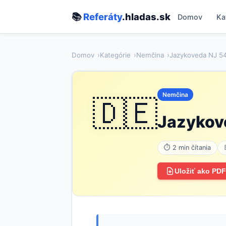
📚
Referáty
.hladas.sk
Domov
Ka
Domov
Kategórie
Nemčina
Jazykoveda NJ 5
Nemčina
🇩🇪
Jazykov
⏱ 2 min čítania
Uložiť ako PDF