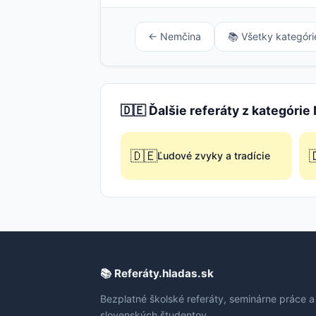
← Nemčina
📚 Všetky kategóri
🇩🇪 Ďalšie referáty z kategóri
🇩🇪

Ľudové zvyky a tradície
📚 Referáty.hladas.sk
Bezplatné školské referáty, seminárne práce a
slovenských študentov.