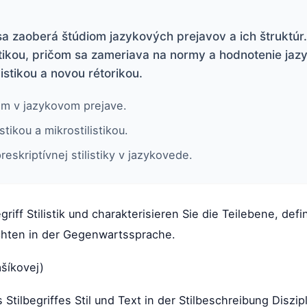
rá sa zaoberá štúdiom jazykových prejavov a ich štruktúr
istikou, pričom sa zameriava na normy a hodnotenie jaz
istikou a novou rétorikou.
nam v jazykovom prejave.
tikou a mikrostilistikou.
reskriptívnej stilistiky v jazykovede.
griff Stilistik und charakterisieren Sie die Teilebene, def
hichten in der Gegenwartssprache.
šíkovej)
ilbegriffes Stil und Text in der Stilbeschreibung Diszipl