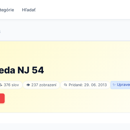
tegórie
Hľadať
4
eda NJ 54
✨ Upraven
📝 376 slov
👁 237 zobrazení
📂 Pridané: 29. 06. 2013