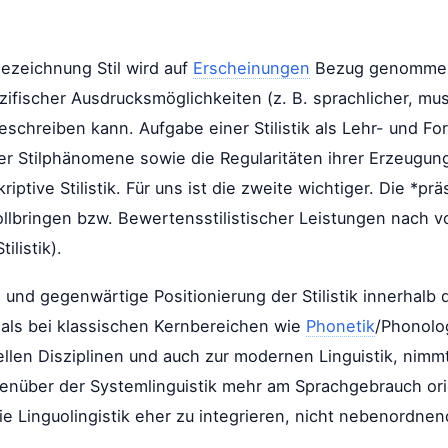
Bezeichnung Stil wird auf
Erscheinungen
Bezug genommen,
ifischer Ausdrucksmöglichkeiten (z. B. sprachlicher, musi
eschreiben kann. Aufgabe einer Stilistik als Lehr- und Fo
er Stilphänomene sowie die Regularitäten ihrer Erzeugun
iptive Stilistik. Für uns ist die zweite wichtiger. Die *präsk
s Vollbringen bzw. Bewertensstilistischer Leistungen nac
ilistik).
und gegenwärtige Positionierung der Stilistik innerhalb 
 als bei klassischen Kernbereichen wie
Phonetik
/Phonolo
nellen Disziplinen und auch zur modernen Linguistik, nimm
egenüber der Systemlinguistik mehr am Sprachgebrauch ori
die Linguolingistik eher zu integrieren, nicht nebenordne