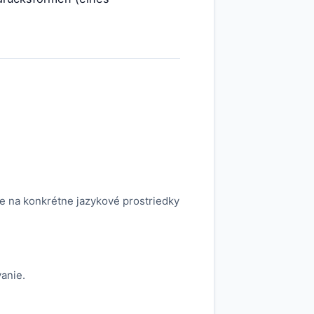
)
uje na konkrétne jazykové prostriedky
vanie.