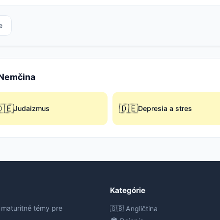
e
e Nemčina
🇪
🇩🇪
Judaizmus
Depresia a stres
Kategórie
 maturitné témy pre
🇬🇧 Angličtina