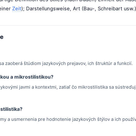
einer
Zeit
); Darstellungsweise, Art (Bau-, Schreibart usw.
me
á sa zaoberá štúdiom jazykových prejavov, ich štruktúr a funkcií.
ikou a mikrostilistikou?
azykovými javmi a kontextmi, zatiaľ čo mikrostilistika sa sústreď
tilistika?
ormy a usmernenia pre hodnotenie jazykových štýlov a ich použí