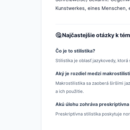
Kunstwerkes, eines Menschen, 
🤔 Najčastejšie otázky k té
Čo je to stilistika?
Stilistika je oblasť jazykovedy, ktor
Aký je rozdiel medzi makrostilist
Makrostilistika sa zaoberá širšími j
a ich použitie.
Akú úlohu zohráva preskriptívna s
Preskriptívna stilistika poskytuje n