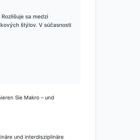
. Rozlišuje sa medzi
ykových štýlov. V súčasnosti
inieren Sie Makro – und
inäre und interdisziplinäre