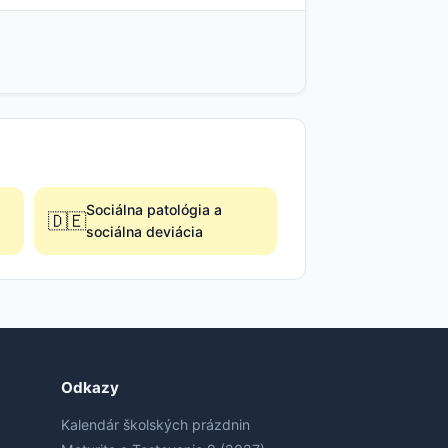
Sociálna patológia a
🇩🇪
sociálna deviácia
Odkazy
Kalendár školských prázdnin