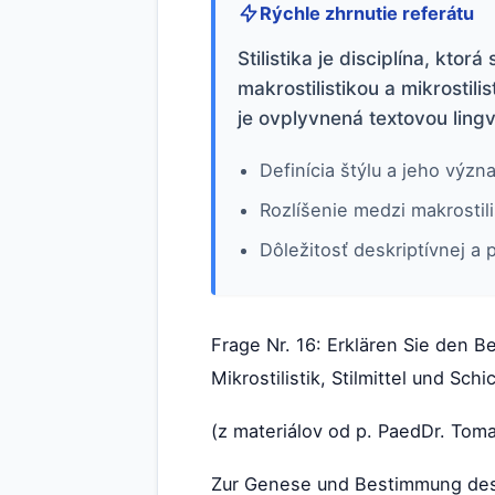
Rýchle zhrnutie referátu
Stilistika je disciplína, kto
makrostilistikou a mikrostil
je ovplyvnená textovou lingv
Definícia štýlu a jeho výz
Rozlíšenie medzi makrostilis
Dôležitosť deskriptívnej a p
Frage Nr. 16: Erklären Sie den Be
Mikrostilistik, Stilmittel und Sc
(z materiálov od p. PaedDr. Toma
Zur Genese und Bestimmung des St