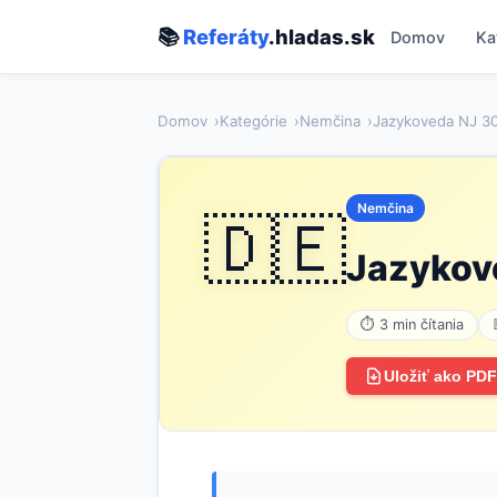
📚
Referáty
.hladas.sk
Domov
Ka
Domov
Kategórie
Nemčina
Jazykoveda NJ 3
Nemčina
🇩🇪
Jazykov
⏱ 3 min čítania
Uložiť ako PDF