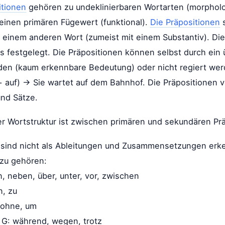
itionen
gehören zu undeklinierbaren Wortarten (morpholo
 einen primären Fügewert (funktional).
Die Präpositionen
s
t einem anderen Wort (zumeist mit einem Substantiv). Die
sus festgelegt. Die Präpositionen können selbst durch ei
erden (kaum erkennbare Bedeutung) oder nicht regiert wer
+ auf) → Sie wartet auf dem Bahnhof. Die Präpositionen 
und Sätze.
r Wortstruktur ist zwischen primären und sekundären Pr
n sind nicht als Ableitungen und Zusammensetzungen erken
zu gehören:
in, neben, über, unter, vor, zwischen
n, zu
, ohne, um
t G: während, wegen, trotz