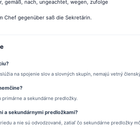
r, gemäß, nach, ungeachtet, wegen, zufolge
m Chef gegenüber saß die Sekretärin.
me
ciu?
slúžia na spojenie slov a slovných skupín, nemajú vetný člensk
 nemčine?
ú primárne a sekundárne predložky.
mi a sekundárnymi predložkami?
triedu a nie sú odvodzované, zatiaľ čo sekundárne predložky m