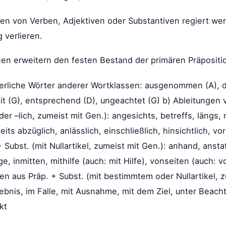
en von Verben, Adjektiven oder Substantiven regiert we
g verlieren.
nen erweitern den festen Bestand der primären Präpositi
derliche Wörter anderer Wortklassen: ausgenommen (A), da
weit (G), entsprechend (D), ungeachtet (G) b) Ableitungen
 oder –lich, zumeist mit Gen.): angesichts, betreffs, längs
its abzüglich, anlässlich, einschließlich, hinsichtlich, vor
bst. (mit Nullartikel, zumeist mit Gen.): anhand, anstatt
ge, inmitten, mithilfe (auch: mit Hilfe), vonseiten (auch: 
n aus Präp. + Subst. (mit bestimmtem oder Nullartikel, zu
gebnis, im Falle, mit Ausnahme, mit dem Ziel, unter Beach
kt