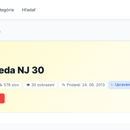
tegórie
Hľadať
0
eda NJ 30
✨ Upravené
📝 579 slov
👁 30 zobrazení
📂 Pridané: 24. 06. 2013