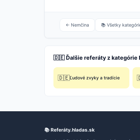
← Nemčina
📚 Všetky kategóri
🇩🇪 Ďalšie referáty z kategóri
🇩🇪

Ľudové zvyky a tradície
📚 Referáty.hladas.sk