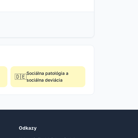
Sociálna patológia a
🇩🇪
sociálna deviácia
Odkazy