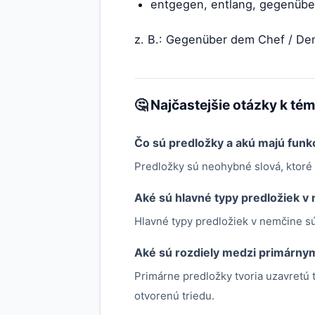
entgegen, entlang, gegenübe
z. B.: Gegenüber dem Chef / De
🤔 Najčastejšie otázky k té
Čo sú predložky a akú majú funk
Predložky sú neohybné slová, ktoré 
Aké sú hlavné typy predložiek v
Hlavné typy predložiek v nemčine s
Aké sú rozdiely medzi primárny
Primárne predložky tvoria uzavretú 
otvorenú triedu.