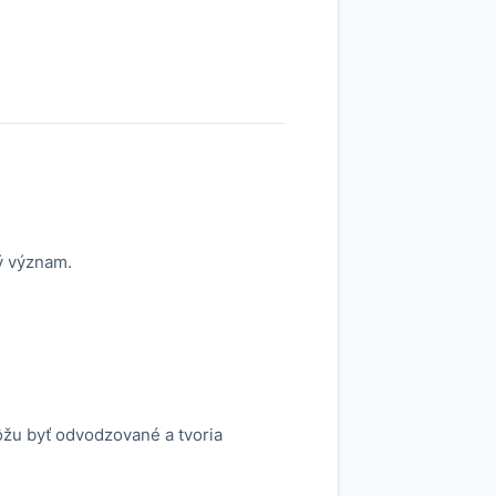
ý význam.
ôžu byť odvodzované a tvoria