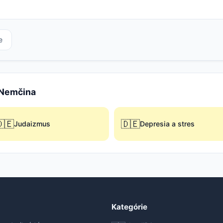
e
e Nemčina
🇪
🇩🇪
Judaizmus
Depresia a stres
Kategórie