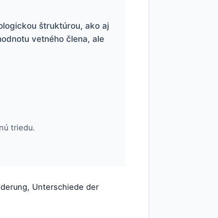
logickou štruktúrou, ako aj
hodnotu vetného člena, ale
ú triedu.
iederung, Unterschiede der