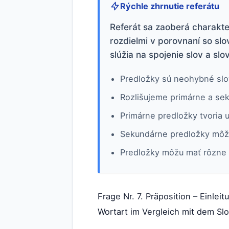
Rýchle zhrnutie referátu
Referát sa zaoberá charakter
rozdielmi v porovnaní so sl
slúžia na spojenie slov a sl
Predložky sú neohybné slo
Rozlišujeme primárne a se
Primárne predložky tvoria 
Sekundárne predložky môžu 
Predložky môžu mať rôzne 
Frage Nr. 7. Präposition – Einle
Wortart im Vergleich mit dem S