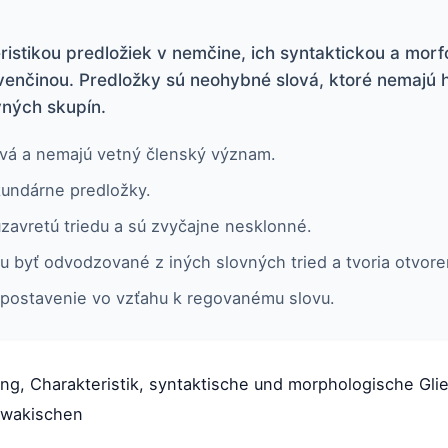
istikou predložiek v nemčine, ich syntaktickou a morfo
ovenčinou. Predložky sú neohybné slová, ktoré nemajú 
ovných skupín.
vá a nemajú vetný členský význam.
kundárne predložky.
uzavretú triedu a sú zvyčajne nesklonné.
byť odvodzované z iných slovných tried a tvoria otvoren
postavenie vo vzťahu k regovanému slovu.
itung, Charakteristik, syntaktische und morphologische Gl
lowakischen