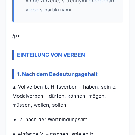
voľne zložené, s trennými predponami
alebo s partikuliami.
/p>
EINTEILUNG VON VERBEN
1. Nach dem Bedeutungsgehalt
a, Vollverben b, Hilfsverben – haben, sein c,
Modalverben – dürfen, können, mögen,
müssen, wollen, sollen
2. nach der Wortbindungsart
a, einfache V. – machen, spielen b,