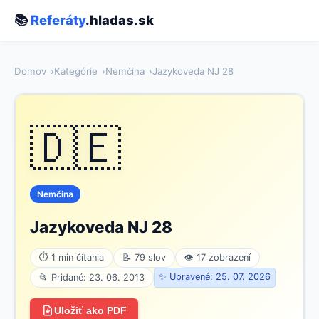
📚
Referáty
.hladas.sk
Domov
Kategórie
Nemčina
Jazykoveda NJ 28
🇩🇪
Nemčina
Jazykoveda NJ 28
⏱ 1 min čítania
📝 79 slov
👁 17 zobrazení
✨ Upravené: 25. 07. 2026
📂 Pridané: 23. 06. 2013
Uložiť ako PDF