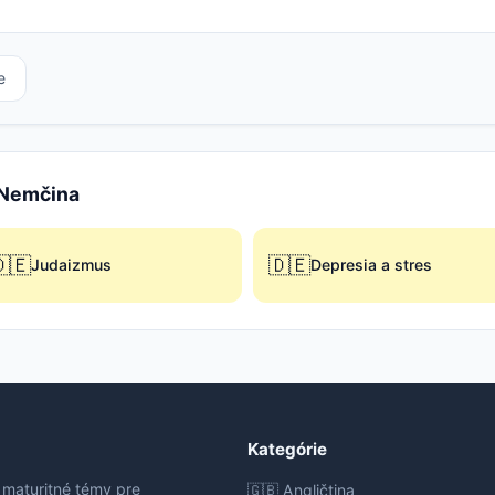
e
e Nemčina
🇪
🇩🇪
Judaizmus
Depresia a stres
Kategórie
 maturitné témy pre
🇬🇧 Angličtina