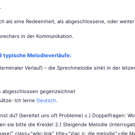
.
 als eine Redeeinheit, als abgeschlossene, oder weite
prechers in der Kommunikation.
3 typische Melodieverläufe:
terminaler Verlauf) – die Sprechmelodie sinkt in der letze
ls abgeschlossen gegenzeichnet
ätze: Ich lerne
Deutsch
.
st du? (bereitet uns oft Probleme) c.) Doppelfragen: Woh
en sie bitte die Kreide! 2.) Steigende Melodie (interrogat
e/" class="wiki-link" title="Viac o: die melodie">die Me