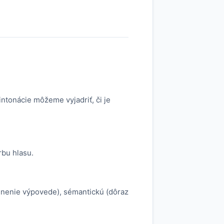
ntonácie môžeme vyjadriť, či je
rbu hlasu.
členenie výpovede), sémantickú (dôraz