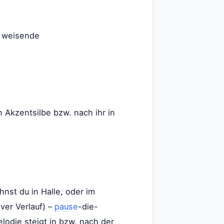
r weisende
n Akzentsilbe bzw. nach ihr in
nst du in Halle, oder im
iver Verlauf) –
pause
-die-
lodie steigt in bzw. nach der