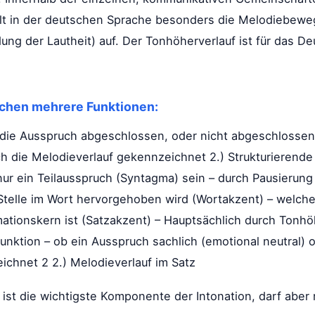
ällt in der deutschen Sprache besonders die Melodiebew
ng der Lautheit) auf. Der Tonhöherverlauf ist für das De
tschen mehrere Funktionen:
 die Ausspruch abgeschlossen, oder nicht abgeschlossen
ch die Melodieverlauf gekennzeichnet 2.) Strukturierende
 nur ein Teilausspruch (Syntagma) sein – durch Pausierun
Stelle im Wort hervorgehoben wird (Wortakzent) – welch
ationskern ist (Satzakzent) – Hauptsächlich durch Tonhö
nktion – ob ein Ausspruch sachlich (emotional neutral) od
chnet 2 2.) Melodieverlauf im Satz
ist die wichtigste Komponente der Intonation, darf aber n