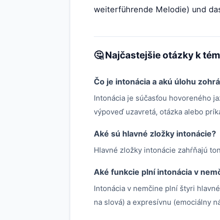
weiterführende Melodie) und das 
🤔 Najčastejšie otázky k té
Čo je intonácia a akú úlohu zohr
Intonácia je súčasťou hovoreného ja
výpoveď uzavretá, otázka alebo prík
Aké sú hlavné zložky intonácie?
Hlavné zložky intonácie zahŕňajú ton
Aké funkcie plní intonácia v nem
Intonácia v nemčine plní štyri hlavn
na slová) a expresívnu (emociálny n