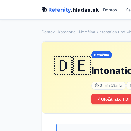
📚
Referáty
.hladas.sk
Domov
Ka
Domov
Kategórie
Nemčina
Intonation und Me
Nemčina
🇩🇪
Intonati
⏱ 3 min čítania
Uložiť ako PDF