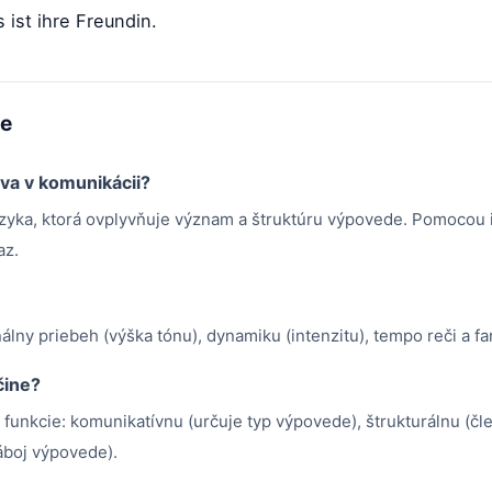
ist ihre Freundin.
me
áva v komunikácii?
zyka, ktorá ovplyvňuje význam a štruktúru výpovede. Pomocou i
az.
álny priebeh (výška tónu), dynamiku (intenzitu), tempo reči a fa
čine?
é funkcie: komunikatívnu (určuje typ výpovede), štrukturálnu (
áboj výpovede).