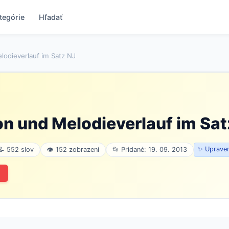
tegórie
Hľadať
lodieverlauf im Satz NJ
on und Melodieverlauf im Sat
✨ Upraven
📝 552 slov
👁 152 zobrazení
📂 Pridané: 19. 09. 2013