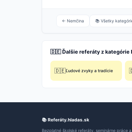
← Nemčina
📚 Všetky kategóri
🇩🇪 Ďalšie referáty z kategóri
🇩🇪

Ľudové zvyky a tradície
📚 Referáty.hladas.sk
Bezplatné školské referáty, seminárne práce a