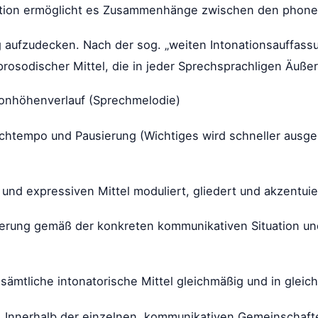
ation ermöglicht es Zusammenhänge zwischen den phone
 aufzudecken. Nach der sog. „weiten Intonationsauffassu
osodischer Mittel, die in jeder Sprechsprachligen Äußeru
Tonhöhenverlauf (Sprechmelodie)
echtempo und Pausierung (Wichtiges wird schneller ausge
 und expressiven Mittel moduliert, gliedert und akzentui
ßerung gemäß der konkreten kommunikativen Situation und
sämtliche intonatorische Mittel gleichmäßig und in gleich
os. Innerhalb der einzelnen, kommunikativen Gemeinschaft