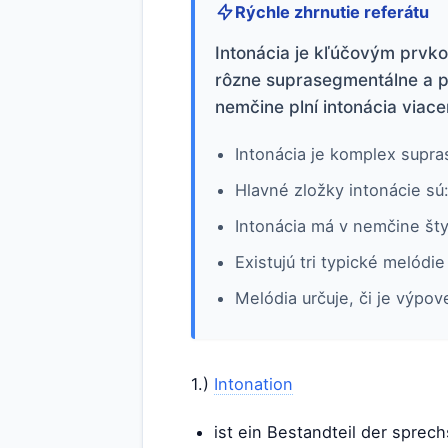
Rýchle zhrnutie referátu
Intonácia je kľúčovým prvk
rôzne suprasegmentálne a pr
nemčine plní intonácia viace
Intonácia je komplex supr
Hlavné zložky intonácie sú
Intonácia má v nemčine šty
Existujú tri typické melódi
Melódia určuje, či je výpo
1.)
Intonation
ist ein Bestandteil der spre