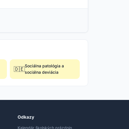
Sociálna patológia a
🇩🇪
sociálna deviácia
Odkazy
Kalendár školských prázdnin