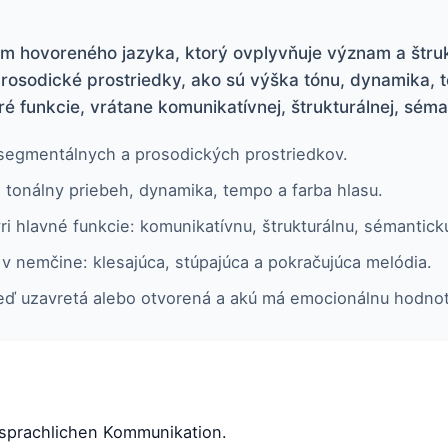
om hovoreného jazyka, ktorý ovplyvňuje význam a štr
osodické prostriedky, ako sú výška tónu, dynamika, t
ré funkcie, vrátane komunikatívnej, štrukturálnej, séma
asegmentálnych a prosodických prostriedkov.
: tonálny priebeh, dynamika, tempo a farba hlasu.
ri hlavné funkcie: komunikatívnu, štrukturálnu, sémantick
e v nemčine: klesajúca, stúpajúca a pokračujúca melódia.
veď uzavretá alebo otvorená a akú má emocionálnu hodnot
chsprachlichen Kommunikation.