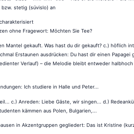
 bzw. stetig (súvislo) an
charakterisiert
tzen ohne Fragewort: Möchten Sie Tee?
n Mantel gekauft. Was hast du dir gekauft? c.) höflich int
nchmal Erstaunen ausdrücken: Du hast dir einen Papagei 
dienter Verlauf) – die Melodie bleibt entweder halbhoch 
ndungen: Ich studiere in Halle und Peter...
eil... c.) Anreden: Liebe Gäste, wir singen... d.) Redeank
Studenten kämmen aus Polen, Bulgarien,...
ausen in Akzentgruppen gegliedert: Das ist Kristine (ku