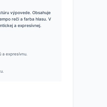
uktúru výpovede. Obsahuje
empo reči a farba hlasu. V
ntickej a expresívnej.
ú a expresívnu.
u.