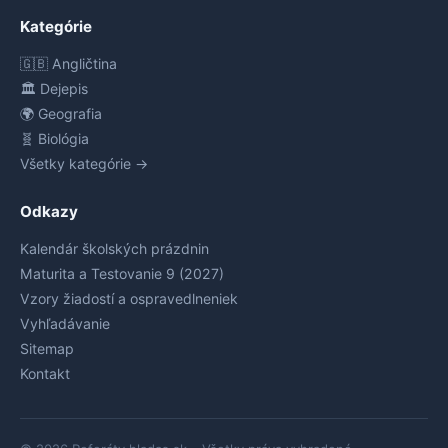
Kategórie
🇬🇧 Angličtina
🏛️ Dejepis
🌍 Geografia
🧬 Biológia
Všetky kategórie →
Odkazy
Kalendár školských prázdnin
Maturita a Testovanie 9 (2027)
Vzory žiadostí a ospravedlneniek
Vyhľadávanie
Sitemap
Kontakt