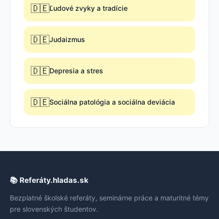
🇩🇪
Ľudové zvyky a tradície
🇩🇪
Judaizmus
🇩🇪
Depresia a stres
🇩🇪
Sociálna patológia a sociálna deviácia
📚 Referáty.hladas.sk
Bezplatné školské referáty, seminárne práce a maturitné témy
pre slovenských študentov.