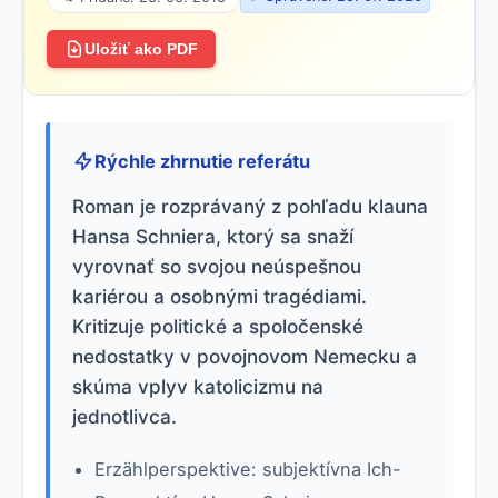
Uložiť ako PDF
Rýchle zhrnutie referátu
Roman je rozprávaný z pohľadu klauna
Hansa Schniera, ktorý sa snaží
vyrovnať so svojou neúspešnou
kariérou a osobnými tragédiami.
Kritizuje politické a spoločenské
nedostatky v povojnovom Nemecku a
skúma vplyv katolicizmu na
jednotlivca.
Erzählperspektive: subjektívna Ich-