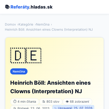
📚
Referáty
.hladas.sk
Domov
Kategórie
Nemčina
Heinrich Böll: Ansichten eines Clowns (Interpretation) NJ
🇩🇪
Nemčina
Heinrich Böll: Ansichten eines
Clowns (Interpretation) NJ
⏱ 4 min čítania
📝 803 slov
👁 68 zobrazení
✨ Upravené: 25. 07. 2026
📂 Pridané: 23. 06. 2013