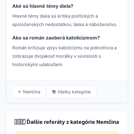
Aké sú hlavné témy diela?
Hlavné témy diela sú kritika politických a
spoločenských nedostatkov, láska a náboženstvo.
Ako sa román zaoberá katolicizmom?
Román kritizuje vplyv katolicizmu na jednotlivca a
zobrazuje dvojakosť morálky v súvislosti s
historickými udalosťami.
← Nemčina
📚 Všetky kategórie
🇩🇪 Ďalšie referáty z kategórie Nemčina