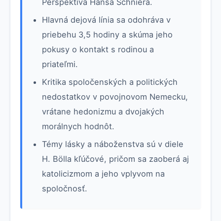
Perspektíva Hansa Schniera.
Hlavná dejová línia sa odohráva v
priebehu 3,5 hodiny a skúma jeho
pokusy o kontakt s rodinou a
priateľmi.
Kritika spoločenských a politických
nedostatkov v povojnovom Nemecku,
vrátane hedonizmu a dvojakých
morálnych hodnôt.
Témy lásky a náboženstva sú v diele
H. Bölla kľúčové, pričom sa zaoberá aj
katolicizmom a jeho vplyvom na
spoločnosť.