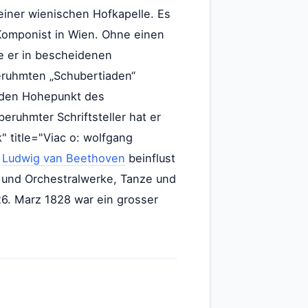
einer wienischen Hofkapelle. Es
r Komponist in Wien. Ohne einen
te er in bescheidenen
beruhmten „Schubertiaden“
s den Hohepunkt des
ruhmter Schriftsteller hat er
k" title="Viac o: wolfgang
d
Ludwig van Beethoven
beinflust
und Orchestralwerke, Tanze und
26. Marz 1828 war ein grosser