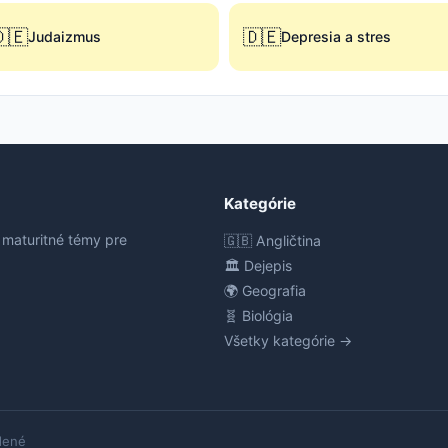
🇪
🇩🇪
Judaizmus
Depresia a stres
Kategórie
 maturitné témy pre
🇬🇧 Angličtina
🏛️ Dejepis
🌍 Geografia
🧬 Biológia
Všetky kategórie →
dené