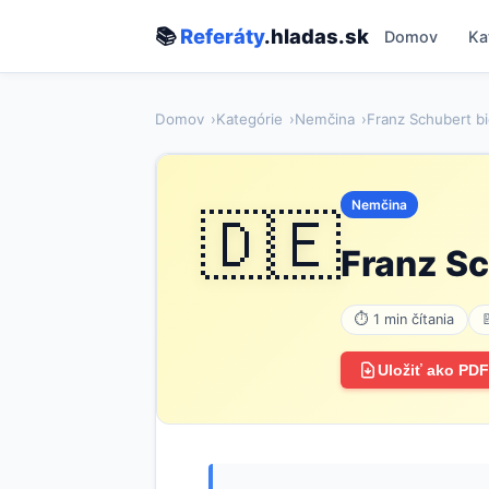
📚
Referáty
.hladas.sk
Domov
Ka
Domov
Kategórie
Nemčina
Franz Schubert b
Nemčina
🇩🇪
Franz Sc
⏱ 1 min čítania

Uložiť ako PDF