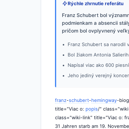
Rýchle zhrnutie referátu
Franz Schubert bol významn
podmienkam a absencii stály
pričom bol ovplyvnený veľk
Franz Schubert sa narodil 
Bol žiakom Antonia Salierih
Napísal viac ako 600 piesní
Jeho jediný verejný konce
franz
-
schubert
-
hemingway
-biog
title="Viac o:
popis
/" class="wik
class="wiki-link" title="Viac o:
31 Jahren starb am 19. Novembe