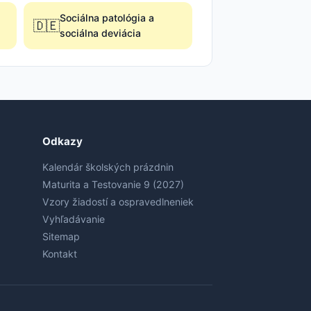
Sociálna patológia a
🇩🇪
sociálna deviácia
Odkazy
Kalendár školských prázdnin
Maturita a Testovanie 9 (2027)
Vzory žiadostí a ospravedlneniek
Vyhľadávanie
Sitemap
Kontakt