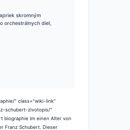
 Napriek skromným
o orchestrálnych diel,
raphie/" class="wiki-link"
nz-schubert-zivotopis/"
rt biographie Im einen Alter von
r Franz Schubert. Dieser