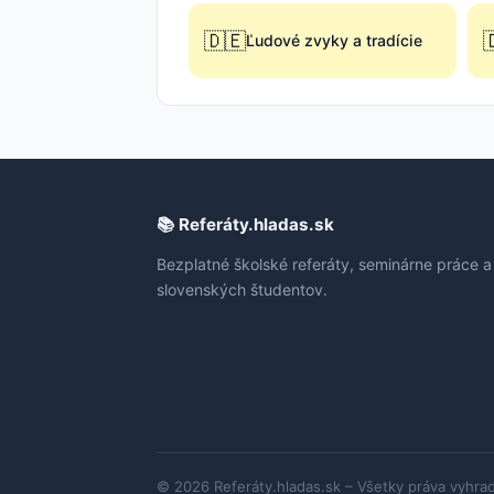
🇩🇪

Ľudové zvyky a tradície
📚 Referáty.hladas.sk
Bezplatné školské referáty, seminárne práce a
slovenských študentov.
© 2026 Referáty.hladas.sk – Všetky práva vyhra