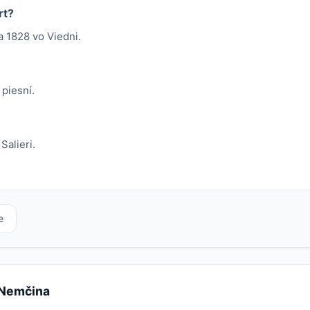
rt?
 1828 vo Viedni.
 piesní.
alieri.
e
e Nemčina