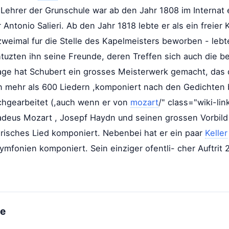
ehrer der Grunschule war ab den Jahr 1808 im Internat 
r Antonio Salieri. Ab den Jahr 1818 lebte er als ein freie
 zweimal fur die Stelle des Kapelmeisters beworben - leb
htuzten ihn seine Freunde, deren Treffen sich auch die 
 Lage hat Schubert ein grosses Meisterwerk gemacht, da
n mehr als 600 Liedern ,komponiert nach den Gedichten be
rchgearbeitet (,auch wenn er von
mozart
/" class="wiki-lin
deus Mozart , Josepf Haydn und seinen grossen Vorbil
erisches Lied komponiert. Nebenbei hat er ein paar
Keller
fonien komponiert. Sein einziger ofentli- cher Auftrit 
me