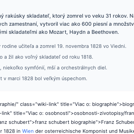
ý rakúsky skladateľ, ktorý zomrel vo veku 31 rokov.
ch zamestnaní, vytvoril viac ako 600 piesní a množstv
ými skladateľmi ako Mozart, Haydn a Beethoven.
v rodine učiteľa a zomrel 19. novembra 1828 vo Viedni.
o a žil ako voľný skladateľ od roku 1818.
, niekoľko symfónií, mší a orchestrálnych diel.
rt v marci 1828 bol veľkým úspechom.
raphie/" class="wiki-link" title="Viac o: biographie">biog
i-link" title="Viac o: osobnosti">osobnosti-zivotopisy/fra
 franz schubert">franz schubert biographie">Franz Schube
r 1828 in
Wien
der osterreichische Komponist und Musike