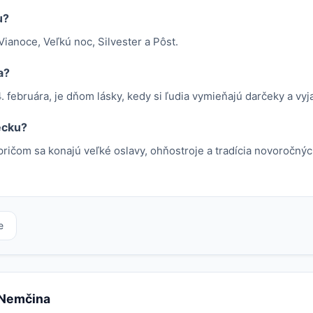
u?
ianoce, Veľkú noc, Silvester a Pôst.
a?
. februára, je dňom lásky, kedy si ľudia vymieňajú darčeky a vyja
ecku?
pričom sa konajú veľké oslavy, ohňostroje a tradícia novoročnýc
e
e Nemčina