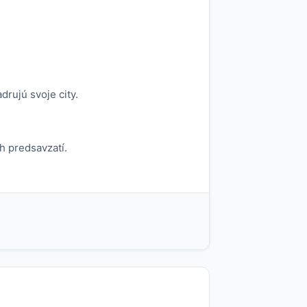
drujú svoje city.
h predsavzatí.