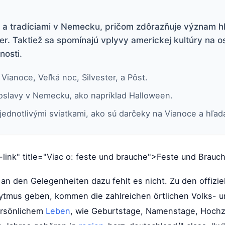
i a tradíciami v Nemecku, pričom zdôrazňuje význam h
ter. Taktiež sa spomínajú vplyvy americkej kultúry na 
nosti.
Vianoce, Veľká noc, Silvester, a Pôst.
 oslavy v Nemecku, ako napríklad Halloween.
 jednotlivými sviatkami, ako sú darčeky na Vianoce a hľa
-link" title="Viac o: feste und brauche">Feste und Brau
an den Gelegenheiten dazu fehlt es nicht. Zu den offizie
ytmus geben, kommen die zahlreichen örtlichen Volks- u
ersönlichem
Leben
, wie Geburtstage, Namenstage, Hochz