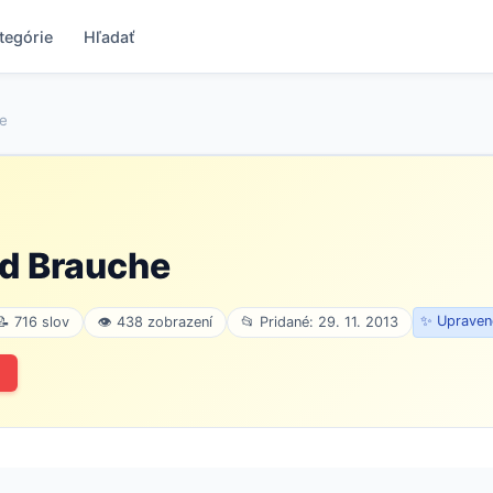
tegórie
Hľadať
e
nd Brauche
✨ Upravené
📝 716 slov
👁 438 zobrazení
📂 Pridané: 29. 11. 2013