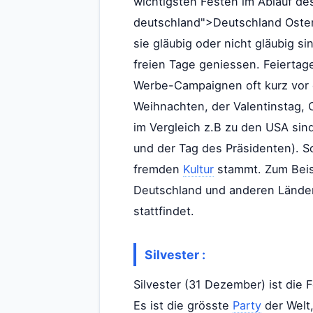
wichtigsten Festen im Ablauf de
deutschland">Deutschland Oste
sie gläubig oder nicht gläubig s
freien Tage geniessen. Feierta
Werbe-Campaignen oft kurz vor d
Weihnachten, der Valentinstag, 
im Vergleich z.B zu den USA sind
und der Tag des Präsidenten). S
fremden
Kultur
stammt. Zum Bei
Deutschland und anderen Ländern 
stattfindet.
Silvester :
Silvester (31 Dezember) ist die
Es ist die grösste
Party
der Welt,