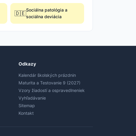
Sociálna patológia a
🇩🇪
sociálna deviácia
Odkazy
Kalendár školských prázdnin
Maturita a Testovanie 9 (2027)
Vzory žiadostí a ospravedlneniek
Vyhľadávanie
Sitemap
Kontakt