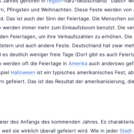
s Jahres gehören in
region
-harz-deutschland/" class="wiki
rn, Pfingsten und Weihnachten. Diese Feste werden von
ind. Das ist auch der Sinn der Feiertage. Die Menschen s
ge werden immer mehr zum Einkaufsboom benutzt. Die ver
en Feiertagen, um ihre Verkaufszahlen zu erhöhen. Die 
Ostern und auch andere Feste. Deutschland hat zwar meh
 es deutlich weniger freie Tage (Dort gibt es auch Feier
o werden oft die Feiertage in
Amerika
auch anderswo gefe
spiel
Halloween
ist ein typisches amerikanisches Fest, a
gefeiert. Das ist das Resultat der amerikanisierung, die
 Feier des Anfangs des kommenden Jahres. Es charakteris
 weil sie wirklich überall gefeiert wird. Wie in jeder
Stadt