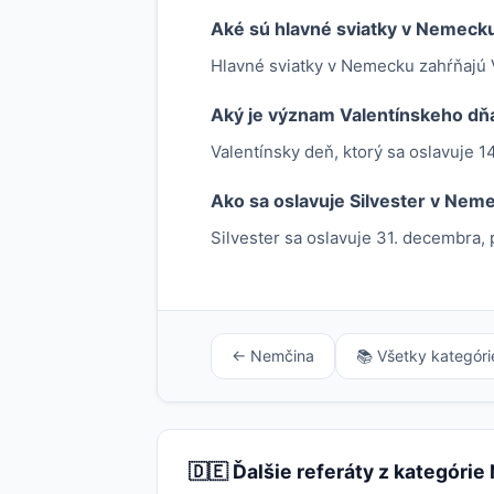
Aké sú hlavné sviatky v Nemeck
Hlavné sviatky v Nemecku zahŕňajú V
Aký je význam Valentínskeho dň
Valentínsky deň, ktorý sa oslavuje 14
Ako sa oslavuje Silvester v Nem
Silvester sa oslavuje 31. decembra, 
← Nemčina
📚 Všetky kategóri
🇩🇪 Ďalšie referáty z kategóri