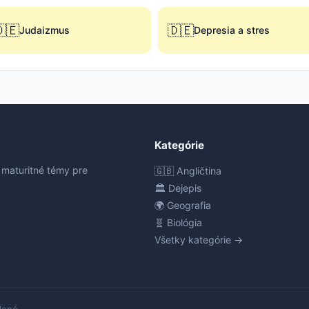
🇪
🇩🇪
Judaizmus
Depresia a stres
Kategórie
 maturitné témy pre
🇬🇧 Angličtina
🏛️ Dejepis
🌍 Geografia
🧬 Biológia
Všetky kategórie →