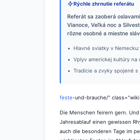
Rýchle zhrnutie referátu
Referát sa zaoberá oslavam
Vianoce, Veľká noc a Silves
rôzne osobné a miestne sláv
Hlavné sviatky v Nemecku: 
Vplyv americkej kultúry na
Tradície a zvyky spojené s
feste
-und-brauche/" class="wiki
Die Menschen feirern gern. Und 
Jahresablauf einen gewissen Rh
auch die besonderen Tage im p