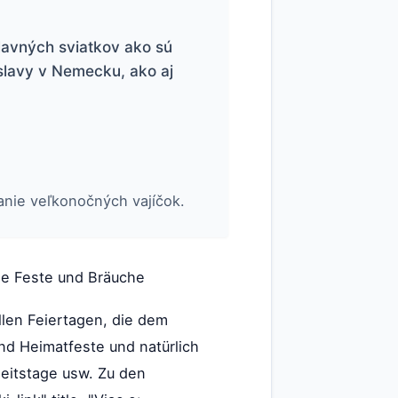
lavných sviatkov ako sú
oslavy v Nemecku, ako aj
danie veľkonočných vajíčok.
che Feste und Bräuche
llen Feiertagen, die dem
nd Heimatfeste und natürlich
eitstage usw. Zu den