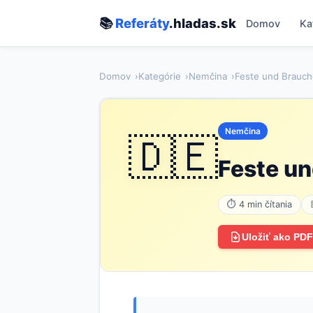
📚
Referáty
.hladas.sk
Domov
Ka
Domov
Kategórie
Nemčina
Feste und Brauch
Nemčina
🇩🇪
Feste u
⏱ 4 min čítania
Uložiť ako PDF