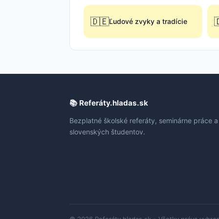
🇩🇪

Ľudové zvyky a tradície
📚 Referáty.hladas.sk
Bezplatné školské referáty, seminárne práce a
slovenských študentov.