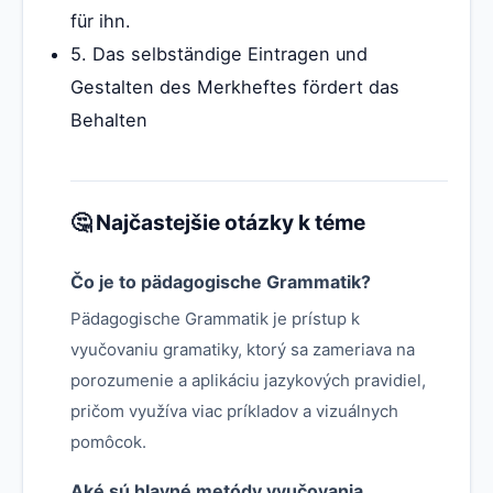
für ihn.
5. Das selbständige Eintragen und
Gestalten des Merkheftes fördert das
Behalten
🤔 Najčastejšie otázky k téme
Čo je to pädagogische Grammatik?
Pädagogische Grammatik je prístup k
vyučovaniu gramatiky, ktorý sa zameriava na
porozumenie a aplikáciu jazykových pravidiel,
pričom využíva viac príkladov a vizuálnych
pomôcok.
Aké sú hlavné metódy vyučovania