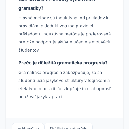
gramatiky?
Hlavné metódy sú induktívna (od príkladov k
pravidlám) a deduktívna (od pravidiel k
príkladom). Induktívna metóda je preferovaná,
pretože podporuje aktívne učenie a motiváciu
študentov.
Prečo je dôležitá gramatická progresia?
Gramatická progresia zabezpečuje, že sa
študenti učia jazykové štruktúry v logickom a
efektívnom poradí, čo zlepšuje ich schopnosť
používať jazyk v praxi.
← Nemčina
📚 Všetky kategórie