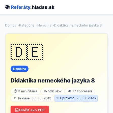
📚
Referáty
.hladas.sk
Domov
Kategórie
Nemčina
Didaktika nemeckého jazyka 8
🇩🇪
Nemčina
Didaktika nemeckého jazyka 8
⏱ 3 min čítania
📝 528 slov
👁 77 zobrazení
✨ Upravené: 25. 07. 2026
📂 Pridané: 06. 05. 2013
Uložiť ako PDF