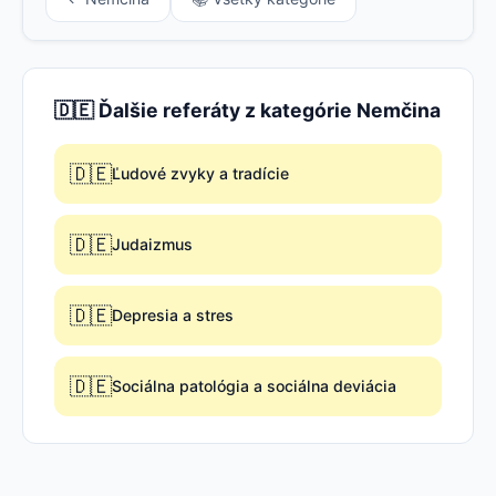
🇩🇪 Ďalšie referáty z kategórie Nemčina
🇩🇪
Ľudové zvyky a tradície
🇩🇪
Judaizmus
🇩🇪
Depresia a stres
🇩🇪
Sociálna patológia a sociálna deviácia