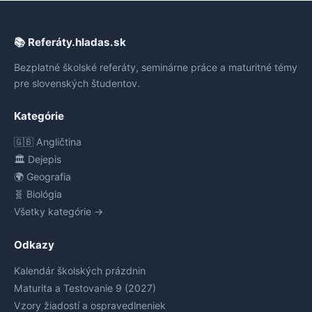
📚 Referáty.hladas.sk
Bezplatné školské referáty, seminárne práce a maturitné témy
pre slovenských študentov.
Kategórie
🇬🇧 Angličtina
🏛️ Dejepis
🌍 Geografia
🧬 Biológia
Všetky kategórie →
Odkazy
Kalendár školských prázdnin
Maturita a Testovanie 9 (2027)
Vzory žiadostí a ospravedlneniek