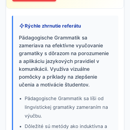
Rýchle zhrnutie referátu
Pädagogische Grammatik sa
zameriava na efektívne vyučovanie
gramatiky s dôrazom na porozumenie
a aplikáciu jazykových pravidiel v
komunikácii. Využíva vizuálne
pomôcky a príklady na zlepšenie
učenia a motivácie študentov.
Pädagogische Grammatik sa líši od
lingvistickej gramatiky zameraním na
výučbu.
Dôležité sú metódy ako induktívna a