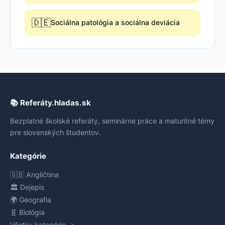
🇩🇪
Sociálna patológia a sociálna deviácia
📚 Referáty.hladas.sk
Bezplatné školské referáty, seminárne práce a maturitné témy
pre slovenských študentov.
Kategórie
🇬🇧 Angličtina
🏛️ Dejepis
🌍 Geografia
🧬 Biológia
Všetky kategórie →