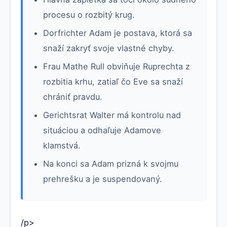
procesu o rozbitý krug.
Dorfrichter Adam je postava, ktorá sa
snaží zakryť svoje vlastné chyby.
Frau Mathe Rull obviňuje Ruprechta z
rozbitia krhu, zatiaľ čo Eve sa snaží
chrániť pravdu.
Gerichtsrat Walter má kontrolu nad
situáciou a odhaľuje Adamove
klamstvá.
Na konci sa Adam prizná k svojmu
prehrešku a je suspendovaný.
/p>