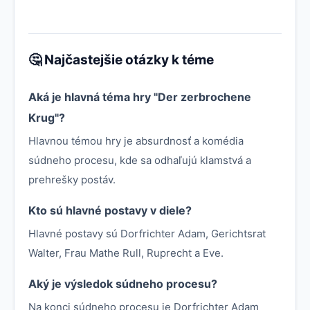
🤔 Najčastejšie otázky k téme
Aká je hlavná téma hry "Der zerbrochene
Krug"?
Hlavnou témou hry je absurdnosť a komédia
súdneho procesu, kde sa odhaľujú klamstvá a
prehrešky postáv.
Kto sú hlavné postavy v diele?
Hlavné postavy sú Dorfrichter Adam, Gerichtsrat
Walter, Frau Mathe Rull, Ruprecht a Eve.
Aký je výsledok súdneho procesu?
Na konci súdneho procesu je Dorfrichter Adam