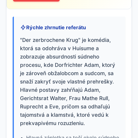
Rýchle zhrnutie referátu
"Der zerbrochene Krug" je komédia,
ktorá sa odohráva v Huisume a
zobrazuje absurdnosti súdneho
procesu, kde Dorfrichter Adam, ktorý
je zároveň obžalobcom a sudcom, sa
snaží zakryť svoje vlastné prehrešky.
Hlavné postavy zahŕňajú Adam,
Gerichtsrat Walter, Frau Mathe Rull,
Ruprecht a Eve, pričom sa odhaľujú
tajomstvá a klamstvá, ktoré vedú k
prekvapivému rozuzleniu.
Hlavná zápletka sa točí okolo súdneho