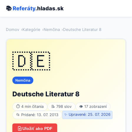
📚
Referáty
.hladas.sk
Domov
Kategórie
Nemčina
Deutsche Literatur 8
🇩🇪
Nemčina
Deutsche Literatur 8
⏱ 4 min čítania
📝 798 slov
👁 17 zobrazení
✨ Upravené: 25. 07. 2026
📂 Pridané: 13. 07. 2013
Uložiť ako PDF