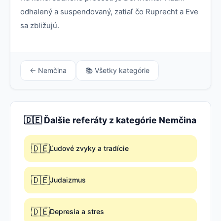
odhalený a suspendovaný, zatiaľ čo Ruprecht a Eve
sa zbližujú.
← Nemčina
📚 Všetky kategórie
🇩🇪 Ďalšie referáty z kategórie Nemčina
🇩🇪
Ľudové zvyky a tradície
🇩🇪
Judaizmus
🇩🇪
Depresia a stres