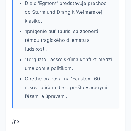
Dielo 'Egmont' predstavuje prechod
od Sturm und Drang k Weimarskej
klasike.
'Iphigenie auf Tauris' sa zaoberá
témou tragického dilematu a
ľudskosti.
'Torquato Tasso' skúma konflikt medzi
umelcom a politikom.
Goethe pracoval na 'Faustovi' 60
rokov, pričom dielo prešlo viacerými
fázami a úpravami.
/p>