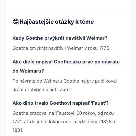
🤔 Najčastejšie otázky k téme
Kedy Goethe prvýkrát navštívil Weimar?
Goethe prvýkrát navštívil Weimar v roku 1775.
Aké dielo napísal Goethe ako prvé po návrate
do Weimaru?
Po návrate do Weimaru Goethe najprv publikoval
drámu 'Iphigenie auf Tauris'.
Ako dlho trvalo Goethovi napísať 'Faust'?
Goethe pracoval na 'Faustovi' 60 rokov, od roku
1772 až do jeho dokončenia medzi rokmi 1825 a
1831.