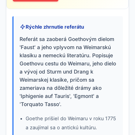
Rýchle zhrnutie referátu
Referát sa zaoberá Goethovým dielom
'Faust' a jeho vplyvom na Weimarskú
klasiku a nemeckú literatúru. Popisuje
Goethovu cestu do Weimaru, jeho dielo
a vývoj od Sturm und Drang k
Weimarskej klasike, pričom sa
zameriava na dôležité drámy ako
'Iphigenie auf Tauris', 'Egmont' a
'Torquato Tasso'.
Goethe prišiel do Weimaru v roku 1775
a zaujímal sa o antickú kultúru.