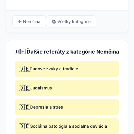
← Nemčina
📚 Všetky kategórie
🇩🇪 Ďalšie referáty z kategórie Nemčina
🇩🇪
Ľudové zvyky a tradície
🇩🇪
Judaizmus
🇩🇪
Depresia a stres
🇩🇪
Sociálna patológia a sociálna deviácia