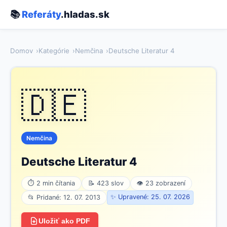
📚
Referáty
.hladas.sk
Domov
Kategórie
Nemčina
Deutsche Literatur 4
🇩🇪
Nemčina
Deutsche Literatur 4
⏱ 2 min čítania
📝 423 slov
👁 23 zobrazení
✨ Upravené: 25. 07. 2026
📂 Pridané: 12. 07. 2013
Uložiť ako PDF