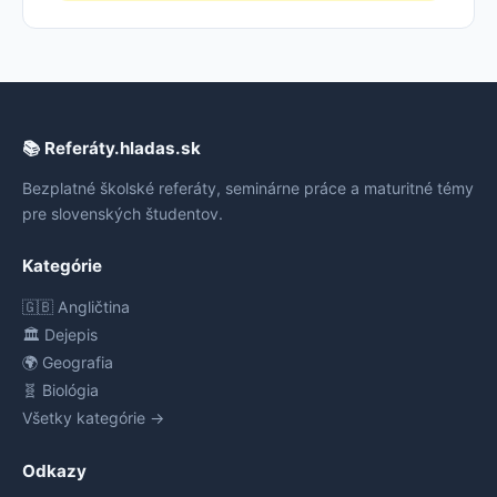
📚 Referáty.hladas.sk
Bezplatné školské referáty, seminárne práce a maturitné témy
pre slovenských študentov.
Kategórie
🇬🇧 Angličtina
🏛️ Dejepis
🌍 Geografia
🧬 Biológia
Všetky kategórie →
Odkazy