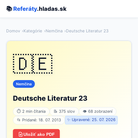
📚
Referáty
.hladas.sk
Domov
Kategórie
Nemčina
Deutsche Literatur 23
🇩🇪
Nemčina
Deutsche Literatur 23
⏱ 2 min čítania
📝 375 slov
👁 68 zobrazení
✨ Upravené: 25. 07. 2026
📂 Pridané: 18. 07. 2013
Uložiť ako PDF