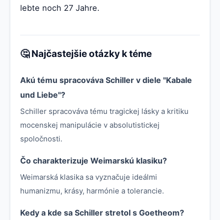
lebte noch 27 Jahre.
🤔 Najčastejšie otázky k téme
Akú tému spracováva Schiller v diele "Kabale
und Liebe"?
Schiller spracováva tému tragickej lásky a kritiku
mocenskej manipulácie v absolutistickej
spoločnosti.
Čo charakterizuje Weimarskú klasiku?
Weimarská klasika sa vyznačuje ideálmi
humanizmu, krásy, harmónie a tolerancie.
Kedy a kde sa Schiller stretol s Goetheom?