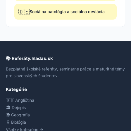
🇩🇪
Sociálna patológia a sociálna deviácia
📚 Referáty.hladas.sk
Bezplatné školské referáty, seminárne práce a maturitné témy
pre slovenských študentov.
Kategórie
🇬🇧 Angličtina
🏛️ Dejepis
🌍 Geografia
🧬 Biológia
Všetky kategórie →