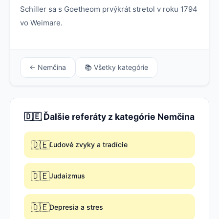
Schiller sa s Goetheom prvýkrát stretol v roku 1794
vo Weimare.
← Nemčina
📚 Všetky kategórie
🇩🇪 Ďalšie referáty z kategórie Nemčina
🇩🇪
Ľudové zvyky a tradície
🇩🇪
Judaizmus
🇩🇪
Depresia a stres