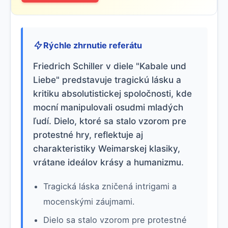
Rýchle zhrnutie referátu
Friedrich Schiller v diele "Kabale und
Liebe" predstavuje tragickú lásku a
kritiku absolutistickej spoločnosti, kde
mocní manipulovali osudmi mladých
ľudí. Dielo, ktoré sa stalo vzorom pre
protestné hry, reflektuje aj
charakteristiky Weimarskej klasiky,
vrátane ideálov krásy a humanizmu.
Tragická láska zničená intrigami a
mocenskými záujmami.
Dielo sa stalo vzorom pre protestné