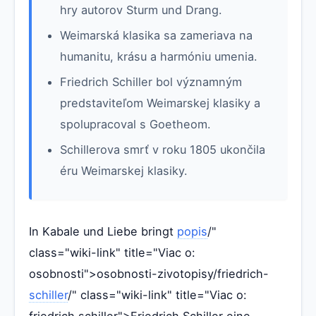
hry autorov Sturm und Drang.
Weimarská klasika sa zameriava na
humanitu, krásu a harmóniu umenia.
Friedrich Schiller bol významným
predstaviteľom Weimarskej klasiky a
spolupracoval s Goetheom.
Schillerova smrť v roku 1805 ukončila
éru Weimarskej klasiky.
In Kabale und Liebe bringt
popis
/"
class="wiki-link" title="Viac o:
osobnosti">osobnosti-zivotopisy/friedrich-
schiller
/" class="wiki-link" title="Viac o:
friedrich schiller">Friedrich Schiller eine